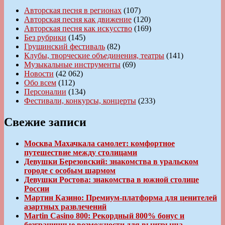
Авторская песня в регионах
(107)
Авторская песня как движение
(120)
Авторская песня как искусство
(169)
Без рубрики
(145)
Грушинский фестиваль
(82)
Клубы, творческие объединения, театры
(141)
Музыкальные инструменты
(69)
Новости
(42 062)
Обо всем
(112)
Персоналии
(134)
Фестивали, конкурсы, концерты
(233)
Свежие записи
Москва Махачкала самолет: комфортное
путешествие между столицами
Девушки Березовский: знакомства в уральском
городе с особым шармом
Девушки Ростова: знакомства в южной столице
России
Мартин Казино: Премиум-платформа для ценителей
азартных развлечений
Martin Casino 800: Рекордный 800% бонус и
безграничные возможности для выигрыша