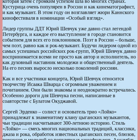
которая затем с громким успехом шла во многих странах.
Кустурица очень популярен в России и как кинематографист,
и как музыкант. В этом году он возглавляет жюри Каннского
кинофестиваля в номинации «Особый взгляд».
Лидер группы ДДТ Юрий Шевчук уже давно стал легендой
Петербурга, и каждое его выступление в городе становится
событием для всех его поклонников. Поэт в России – больше,
чем поэт, равно как и рок-музыкант. Будучи лидером одной из
самых успешных российских рок-групп, Юрий Шевчук давно
воспринимается всеми не просто как автор и исполнитель, но
как духовный наставник молодежи и общественный деятель.
На его песнях выросло несколько поколений россиян.
Как и все участники концерта, Юрий Шевчук относится
творчеству Исаака Шварца с огромным уважением и
почитанием. Они были знакомы и неоднократно встречались.
Особенно дороги для Шевчука песни, написанные в
соавторстве с Булатом Окуджавой.
Сергей Эрденко – солист и основатель трио «Лойко»
принадлежат к знаменитому клану цыганских музыкантов,
чьи традиции насчитывают 300-летнюю историю. Стиль
«Лойко» — смесь многих национальных традиций, классики,
джаза и рока, обработок известных цыганских песен, блюзов,
романсов и мелодий из популярных кинофильмов. Ансамбль