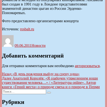
был создан в 1991 году в Лондоне представителями
знаменитой династии цыган из России Эрденко-
Пономаревых.
Фото предоставлено организаторами концерта
Источник:
rosbalt.ru
Автор
Опубликовано
Рубрики
09.06.2011
Новости
Добавить комментарий
Для отправки комментария вам необходимо
авторизоваться
.
Навигация
Предыдущая
Назад
«В день рождения выйду на сцену одна»
запись:
Следующая
Далее
Анатолий Королёв: «Я озабочен утяжелением ноши
по
запись:
существования человека…» / «Литература online». Автор
записям
книги «Гений места» о природе смеха и о природе в Перми
Искать:
Поиск
Рубрики