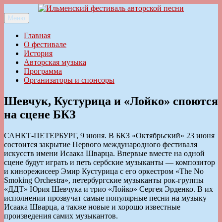
Перейти
к
Меню
Ильменский фестиваль авторской песни
содержимому
Главная
О фестивале
История
Авторская музыка
Программа
Организаторы и спонсоры
Шевчук, Кустурица и «Лойко» споются
на сцене БКЗ
САНКТ-ПЕТЕРБУРГ, 9 июня. В БКЗ «Октябрьский» 23 июня
состоится закрытие Первого международного фестиваля
искусств имени Исаака Шварца. Впервые вместе на одной
сцене будут играть и петь сербские музыканты — композитор
и кинорежисеер Эмир Кустурица с его оркестром «The No
Smoking Orchestra», петербургские музыканты рок-группы
«ДДТ» Юрия Шевчука и трио «Лойко» Сергея Эрденко. В их
исполнении прозвучат самые популярные песни на музыку
Исаака Шварца, а также новые и хорошо известные
произведения самих музыкантов.