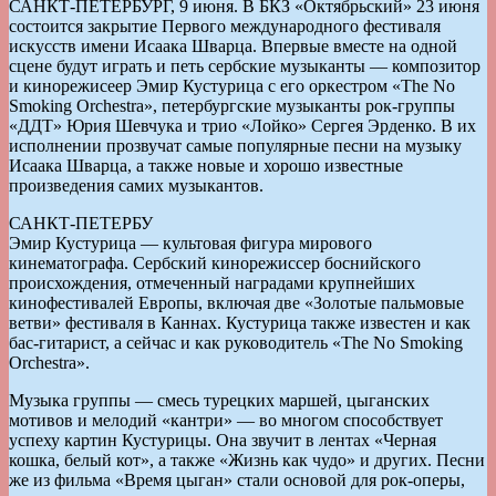
САНКТ-ПЕТЕРБУРГ, 9 июня. В БКЗ «Октябрьский» 23 июня
состоится закрытие Первого международного фестиваля
искусств имени Исаака Шварца. Впервые вместе на одной
сцене будут играть и петь сербские музыканты — композитор
и кинорежисеер Эмир Кустурица с его оркестром «The No
Smoking Orchestra», петербургские музыканты рок-группы
«ДДТ» Юрия Шевчука и трио «Лойко» Сергея Эрденко. В их
исполнении прозвучат самые популярные песни на музыку
Исаака Шварца, а также новые и хорошо известные
произведения самих музыкантов.
САНКТ-ПЕТЕРБУ
Эмир Кустурица — культовая фигура мирового
кинематографа. Сербский кинорежиссер боснийского
происхождения, отмеченный наградами крупнейших
кинофестивалей Европы, включая две «Золотые пальмовые
ветви» фестиваля в Каннах. Кустурица также известен и как
бас-гитарист, а сейчас и как руководитель «The No Smoking
Orchestra».
Музыка группы — смесь турецких маршей, цыганских
мотивов и мелодий «кантри» — во многом способствует
успеху картин Кустурицы. Она звучит в лентах «Черная
кошка, белый кот», а также «Жизнь как чудо» и других. Песни
же из фильма «Время цыган» стали основой для рок-оперы,