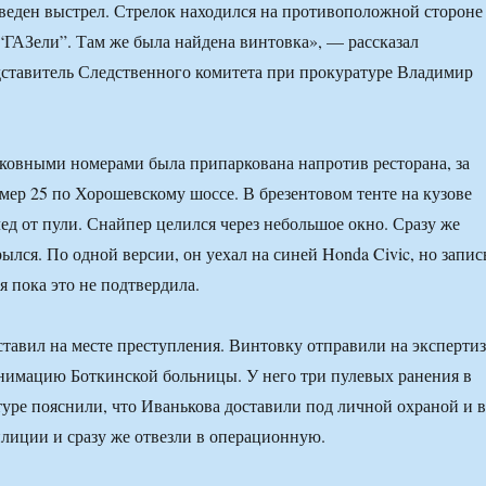
веден выстрел. Стрелок находился на противоположной стороне
 “ГАЗели”. Там же была найдена винтовка», — рассказал
ставитель Следственного комитета при прокуратуре Владимир
ковными номерами была припаркована напротив ресторана, за
омер 25 по Хорошевскому шоссе. В брезентовом тенте на кузове
ед от пули. Снайпер целился через небольшое окно. Сразу же
ылся. По одной версии, он уехал на синей Honda Civic, но запис
я пока это не подтвердила.
тавил на месте преступления. Винтовку отправили на экспертиз
нимацию Боткинской больницы. У него три пулевых ранения в
туре пояснили, что Иванькова доставили под личной охраной и в
иции и сразу же отвезли в операционную.