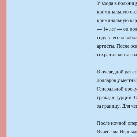
У входа в больниц
криминальную стез
криминальную карь
— 14 лет — он полу
году за его освоб
артисты. После ос
сохранил контакт
В очередной раз е
долларов у местны
Генеральной проку
граждан Турции. О
за границу. Для че
После ночной опер
Вячеслава Иванько