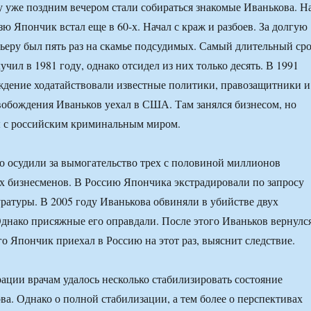
у уже поздним вечером стали собираться знакомые Иванькова. Н
ю Япончик встал еще в 60-х. Начал с краж и разбоев. За долгую
еру был пять раз на скамье подсудимых. Самый длительный ср
чил в 1981 году, однако отсидел из них только десять. В 1991
ождение ходатайствовали известные политики, правозащитники и
вобождения Иваньков уехал в США. Там занялся бизнесом, но
ы с российским криминальным миром.
го осудили за вымогательство трех с половиной миллионов
х бизнесменов. В Россию Япончика экстрадировали по запросу
ратуры. В 2005 году Иванькова обвиняли в убийстве двух
днако присяжные его оправдали. После этого Иваньков вернулс
го Япончик приехал в Россию на этот раз, выяснит следствие.
ации врачам удалось несколько стабилизировать состояние
ва. Однако о полной стабилизации, а тем более о перспективах