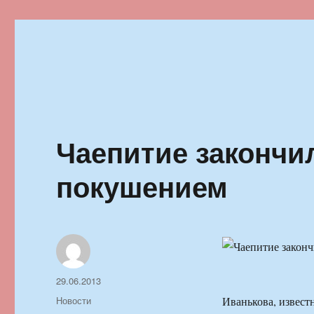
Ильменский фестиваль автор
Чаепитие закончи
покушением
Автор
Опубликовано
29.06.2013
Рубрики
Новости
Иванькова, извест