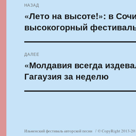
НАЗАД
по
«Лето на высоте!»: в Соч
Предыдущая
запись:
записям
высокогорный фестивал
ДАЛЕЕ
«Молдавия всегда издева
Следующая
запись:
Гагаузия за неделю
Ильменский фестиваль авторской песни
© CopyRight 2013-20