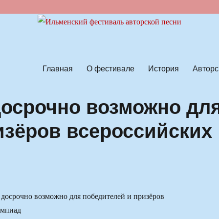
ской песни
Главная
О фестивале
История
Авторс
досрочно возможно дл
изёров всероссийских