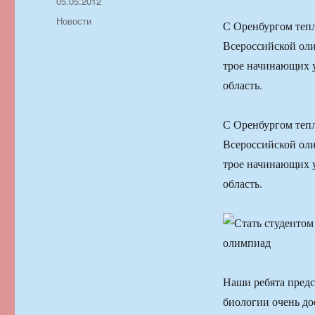
Автор
Опубликовано
05.05.2012
Рубрики
Новости
С Оренбургом тепл
Всероссийской оли
трое начинающих 
область.
С Оренбургом тепл
Всероссийской оли
трое начинающих 
область.
Наши ребята предс
биологии очень до