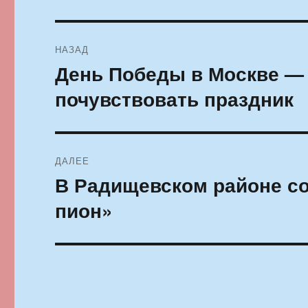
Навигация
НАЗАД
по
День Победы в Москве — 
Предыдущая
запись:
записям
почувствовать праздник
ДАЛЕЕ
В Радищевском районе с
Следующая
запись:
пион»