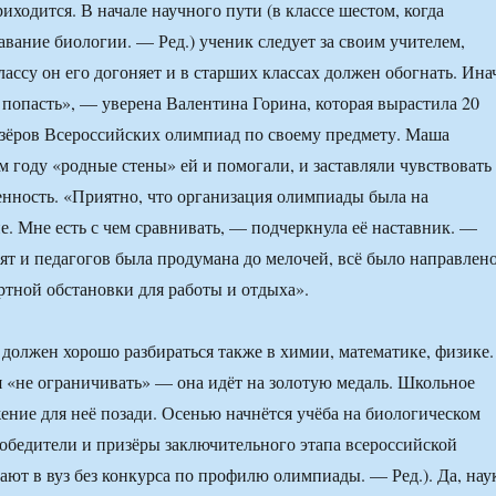
иходится. В начале научного пути (в классе шестом, когда
авание биологии. — Ред.) ученик следует за своим учителем,
лассу он его догоняет и в старших классах должен обогнать. Ина
 попасть», — уверена Валентина Горина, которая вырастила 20
зёров Всероссийских олимпиад по своему предмету. Маша
ом году «родные стены» ей и помогали, и заставляли чувствовать
нность. «Приятно, что организация олимпиады была на
. Мне есть с чем сравнивать, — подчеркнула её наставник. —
ят и педагогов была продумана до мелочей, всё было направлен
ртной обстановки для работы и отдыха».
должен хорошо разбираться также в химии, математике, физике.
 «не ограничивать» — она идёт на золотую медаль. Школьное
ние для неё позади. Осенью начнётся учёба на биологическом
обедители и призёры заключительного этапа всероссийской
ют в вуз без конкурса по профилю олимпиады. — Ред.). Да, нау