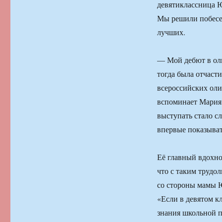
девятиклассница 
Мы решили побесе
лучших.
— Мой дебют в оли
тогда была отчаст
всероссийских оли
вспоминает Мария 
выступать стало сл
впервые показыват
Её главный вдохно
что с таким трудо
со стороны мамы 
«Если в девятом к
знания школьной п