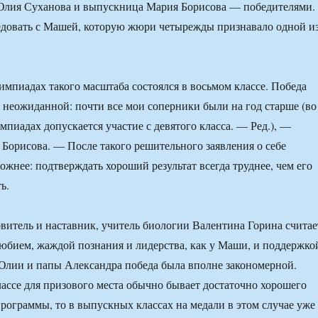
Юлия Суханова и выпускница Мария Борисова — победителями.
довать с Машей, которую жюри четырежды признавало одной и
мпиадах такого масштаба состоялся в восьмом классе. Победа
и неожиданной: почти все мои соперники были на год старше (во
мпиадах допускается участие с девятого класса. — Ред.), —
Борисова. — После такого решительного заявления о себе
ожнее: подтверждать хороший результат всегда труднее, чем его
ь.
витель и наставник, учитель биологии Валентина Горина считае
любием, жаждой познания и лидерства, как у Маши, и поддержко
Юлии и папы Александра победа была вполне закономерной.
лассе для призового места обычно бывает достаточно хорошего
рограммы, то в выпускных классах на медали в этом случае уже