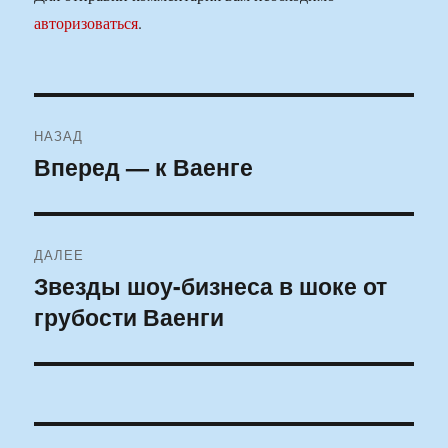
авторизоваться
.
Навигация
НАЗАД
по
Вперед — к Ваенге
Предыдущая
запись:
записям
ДАЛЕЕ
Звезды шоу-бизнеса в шоке от
Следующая
грубости Ваенги
запись: