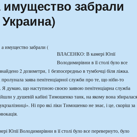
а имущество забрали
 Украина)
ВЛАСЕНКО: В камері Юлії
Володимирівни в її столі було все
знайдено 2 дозиметри, 1 безпосередньо в тумбочці біля ліжка.
 пролунала заява пенітенціарної служби про те, що ніби-то
и. Я думаю, що наступною своєю заявою пенітенціарна служба
айшли у душевій кабіні Тимошенко танк, на якому вона збиралас
«укрзалізниці». Ні про які ліки Тимошенко не знає, і це, скоріш за
вокація.
і Юлії Володимирівни в її столі було все перевернуто, було