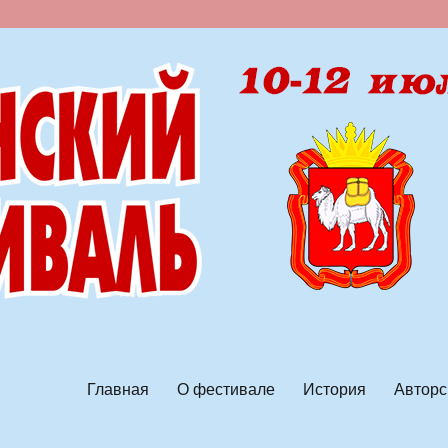
ской песни
Главная
О фестивале
История
Авторс