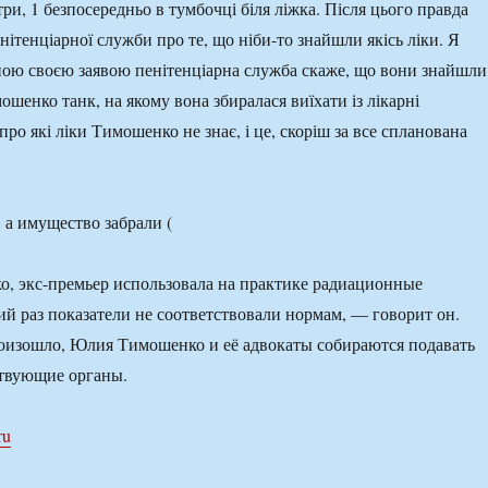
ри, 1 безпосередньо в тумбочці біля ліжка. Після цього правда
нітенціарної служби про те, що ніби-то знайшли якісь ліки. Я
ою своєю заявою пенітенціарна служба скаже, що вони знайшли
ошенко танк, на якому вона збиралася виїхати із лікарні
 про які ліки Тимошенко не знає, і це, скоріш за все спланована
о, экс-премьер использовала на практике радиационные
ий раз показатели не соответствовали нормам, — говорит он.
роизошло, Юлия Тимошенко и её адвокаты собираются подавать
ствующие органы.
ru