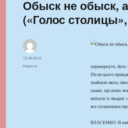
Обыск не обыск, 
(«Голос столицы»,
Автор
Опубликовано
13.09.2012
Рубрики
Новости
перевернуто, було 
Після цього правда
знайшли якісь лік
скаже, що вони зн
виїхати із лікарні 
все спланована про
ВЛАСЕНКО: В камер