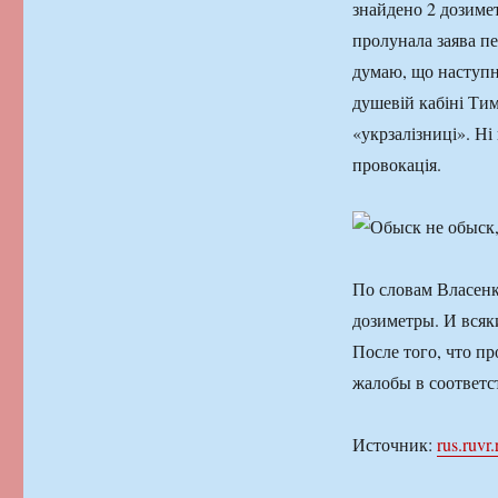
знайдено 2 дозимет
пролунала заява пе
думаю, що наступн
душевій кабіні Тим
«укрзалізниці». Ні
провокація.
По словам Власенк
дозиметры. И всяк
После того, что п
жалобы в соответ
Источник:
rus.ruvr.