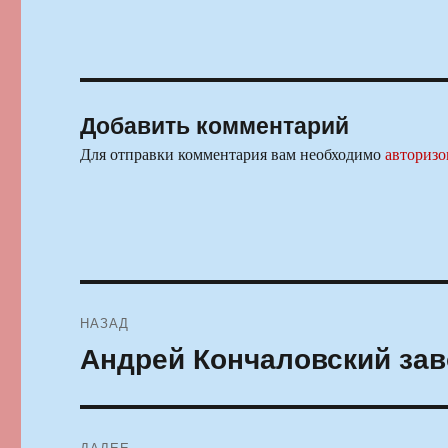
Добавить комментарий
Для отправки комментария вам необходимо
авторизо
Навигация
НАЗАД
по
Андрей Кончаловский зав
Предыдущая
запись:
записям
ДАЛЕЕ