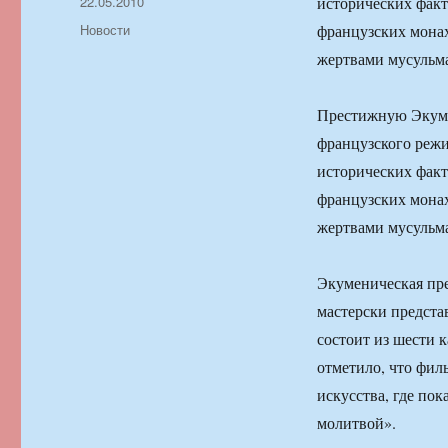
Автор
Опубликовано
22.05.2010
исторических факт
Рубрики
Новости
французских монах
жертвами мусульма
Престижную Экуме
французского режи
исторических факт
французских монах
жертвами мусульма
Экуменическая пре
мастерски предста
состоит из шести 
отметило, что фил
искусства, где пок
молитвой».