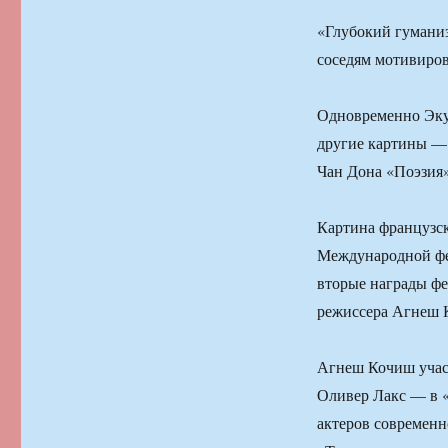
«Глубокий гуманиз
соседям мотивиро
Одновременно Эку
другие картины —
Чан Дона «Поэзия»
Картина французск
Международной фе
вторые награды ф
режиссера Агнеш 
Агнеш Кочиш участ
Оливер Лакс — в 
актеров современн