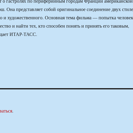
т о гастролях по периферийным городам Франции американской
ш. Она представляет собой оригинальное соединение двух стил
о и художественного. Основная тема фильма — попытка челове
ство и найти тех, кто способен понять и принять его таковым,
редает ИТАР-ТАСС.
ваться
.