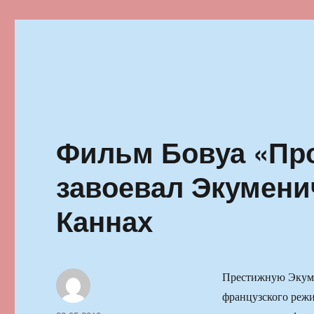
Ильменский фестиваль автор
Фильм Бовуа «Про
завоевал Экумени
Каннах
Престижную Экуме
французского режи