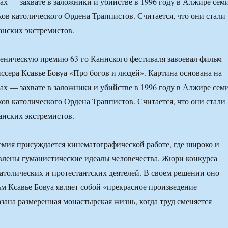
ах — захвате в заложники и убийстве в 1996 году в Алжире сем
ов католического Ордена Траппистов. Считается, что они стали
нских экстремистов.
ническую премию 63-го Каннского фестиваля завоевал фильм
ссера Ксавье Бовуа «Про богов и людей». Картина основана на
ах — захвате в заложники и убийстве в 1996 году в Алжире сем
ов католического Ордена Траппистов. Считается, что они стали
нских экстремистов.
мия присуждается кинематографической работе, где широко и
влены гуманистические идеалы человечества. Жюри конкурса
католических и протестантских деятелей. В своем решении оно
ьм Ксавье Бовуа являет собой «прекрасное произведение
азана размеренная монастырская жизнь, когда труд сменяется