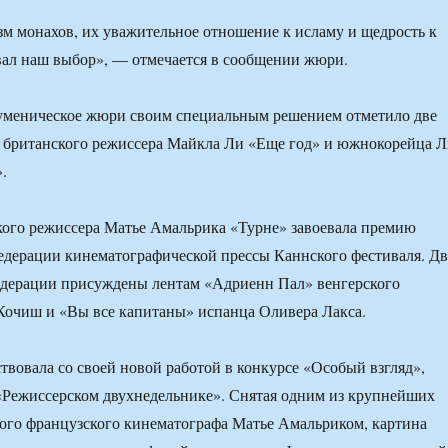
м монахов, их уважительное отношение к исламу и щедрость к
вал наш выбор», — отмечается в сообщении жюри.
меническое жюри своим специальным решением отметило две
 британского режиссера Майкла Ли «Еще год» и южнокорейца 
.
ого режиссера Матье Амальрика «Турне» завоевала премию
дерации кинематографической прессы Каннского фестиваля. Дв
едерации присуждены лентам «Адриенн Пал» венгерского
Кочиш и «Вы все капитаны» испанца Оливера Лакса.
вовала со своей новой работой в конкурсе «Особый взгляд»,
«Режиссерском двухнедельнике». Снятая одним из крупнейших
ого французского кинематографа Матье Амальриком, картина