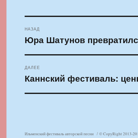
Навигация
НАЗАД
по
Юра Шатунов превратилс
Предыдущая
запись:
записям
ДАЛЕЕ
Каннский фестиваль: цен
Следующая
запись:
Ильменский фестиваль авторской песни
© CopyRight 2013-20