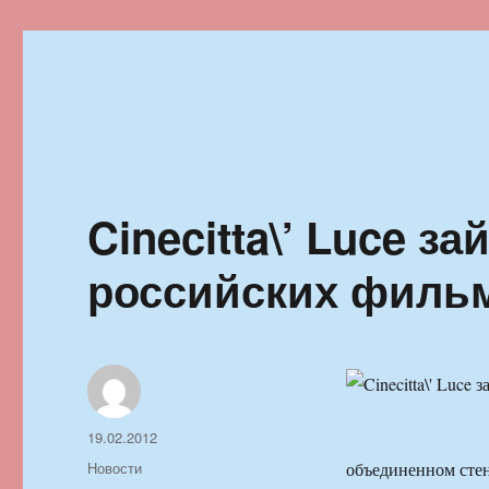
Ильменский фестиваль автор
Cinecitta\’ Luce з
российских филь
Автор
Опубликовано
19.02.2012
Рубрики
Новости
объединенном сте