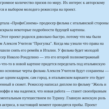
огромное количество призов по миру. Их интерес к авторскому
ся и выбором молодого режиссера на проект.
ортала «ПрофиСинема» продюсер фильма с итальянской стороны
аскрыла некоторые подробности будущей картины.
Этот проект родился довольно быстро, потому что мы были
 Алексея Учителя “Прогулка”. Когда мы узнали что права на
шили снять его ремейк в Италии. У фильма будет молодой
ссер Николо Рондулино — это его второй полнометражный
о что-то в новой картине придется переделать под итальянскую
 но основные черты фильма Алексея Учителя будут сохранены —
ые одним кадром, сам город, в итальянском варианте это будет
тенный в сюжет. Режиссер написал диплом по фильму “Жюль и
ффо и мы надеемся, что новая работа — станет своеобразным
иментальным путешествием по Турину. Главную женскую роль
я актриса, в настоящий момент проводятся пробы. Проект