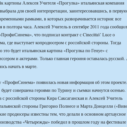
к картины Алексея Учителя «Прогулка» итальянская компания
а выбрала для своей интерпретации, заинтересовавшись, в первую
временными рамками, в которых разворачивается история: все
я в полтора часа. Алексей Учитель в сентябре 2011 года сообщил
ПрофиСинема», что подписал контракт с Cinecitta\’ Luce о
ма, где выступает копродюсером с российской стороны. Тогда
о это будет итальянская картина «Прогулка по Генуе» с
ссером и актерами. Только главная героиня оставалась русской.
ось начать в марте.
у «ПрофиСинема» появилась новая информация об этом проекте
 будет совершена героями по Турину и съемки начнутся осенью.
 с российской стороны Кира Саксаганская и Алексей Учитель
 итальянской стороны Григорио Полнесе и Марта Донцелли («Вив
кие продюсеры известны тем, что делали в основном артхаусное
оизводства «Четырежды» победил в прошлом году на фестивале