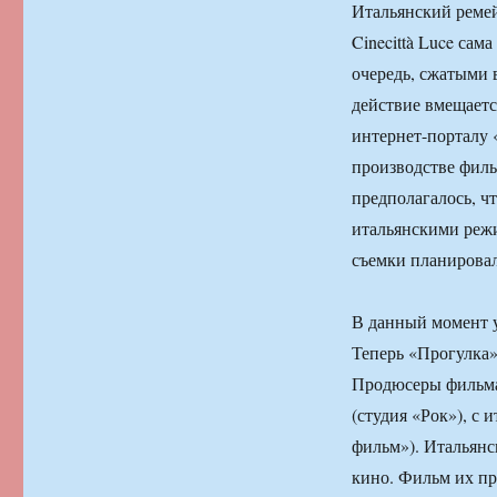
Итальянский ремей
Cinecittà Luce сам
очередь, сжатыми 
действие вмещаетс
интернет-порталу «
производстве филь
предполагалось, чт
итальянскими режи
съемки планировал
В данный момент 
Теперь «Прогулка»
Продюсеры фильма
(студия «Рок»), с
фильм»). Итальянс
кино. Фильм их пр