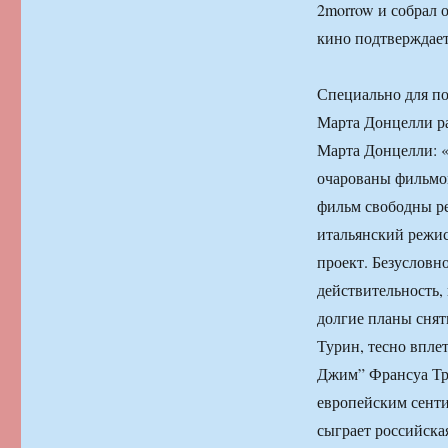
2morrow и собрал 
кино подтверждает
Специально для п
Марта Донцелли р
Марта Донцелли: «
очарованы фильмом
фильм свободны ре
итальянский режи
проект. Безусловн
действительность,
долгие планы снят
Турин, тесно впле
Джим” Франсуа Трю
европейским сент
сыграет российска