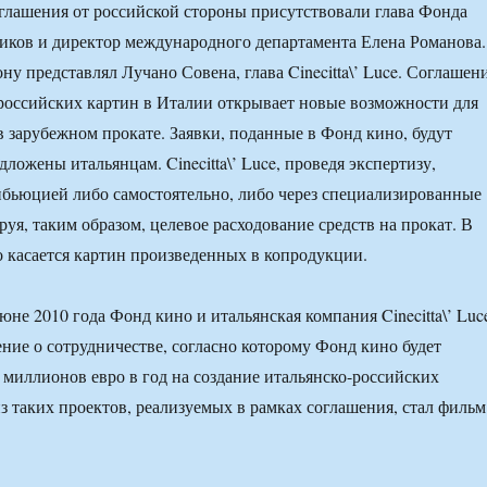
глашения от российской стороны присутствовали глава Фонда
иков и директор международного департамента Елена Романова.
у представлял Лучано Совена, глава Cinecitta\’ Luce. Соглашен
российских картин в Италии открывает новые возможности для
в зарубежном прокате. Заявки, поданные в Фонд кино, будут
ложены итальянцам. Cinecitta\’ Luce, проведя экспертизу,
ибьюцией либо самостоятельно, либо через специализированные
уя, таким образом, целевое расходование средств на прокат. В
о касается картин произведенных в копродукции.
юне 2010 года Фонд кино и итальянская компания Cinecitta\’ Luc
ние о сотрудничестве, согласно которому Фонд кино будет
2 миллионов евро в год на создание итальянско-российских
з таких проектов, реализуемых в рамках соглашения, стал фильм