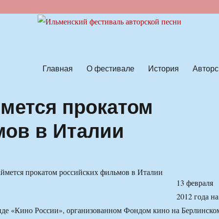
ской песни
Главная
О фестивале
История
Авторс
аймется прокатом
мов в Италии
13 февраля
2012 года на
нде «Кино России», организованном Фондом кино на Берлинско