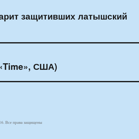
дарит защитивших латышский
«Time», США)
16. Все права защищены