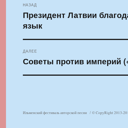
НАЗАД
по
Президент Латвии благо
Предыдущая
запись:
записям
язык
ДАЛЕЕ
Советы против империй (
Следующая
запись:
Ильменский фестиваль авторской песни
© CopyRight 2013-20