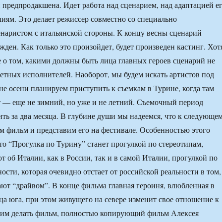
и предпродакшена. Идет работа над сценарием, над адаптацией е
лиям. Это делает режиссер совместно со специально
аристом с итальянской стороны. К концу весны сценарий
жден. Как только это произойдет, будет произведен кастинг. Хот
е о том, какими должны быть лица главных героев сценарий не
етных исполнителей. Наоборот, мы будем искать артистов под
не осени планируем приступить к съемкам в Турине, когда там
 — еще не зимний, но уже и не летний. Съемочный период
ть за два месяца. В глубине души мы надеемся, что к следующе
м фильм и представим его на фестивале. Особенностью этого
что “Прогулка по Турину” станет прогулкой по стереотипам,
т об Италии, как в России, так и в самой Италии, прогулкой по
ости, которая очевидно отстает от российской реальности в том,
ают “драйвом”. В конце фильма главная героиня, влюбленная в
ца юга, при этом живущего на севере изменит свое отношение к
тим делать фильм, полностью копирующий фильм Алексея