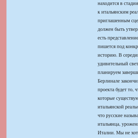
находится в стади
к итальянским реа
приглашенным сцен
должен быть утвер
есть представлени
пишется под конкр
историю. В середи
удивительный свет
планируем заверши
Берлинале закончи
проекта будет то, 
которые существую
итальянской реальн
что русские назыв
итальянца, урожен
Италии. Мы не хо