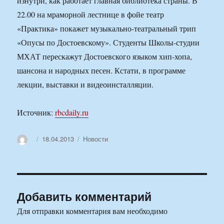
изнутри, как работает главная библиотека страны. В
22.00 на мраморной лестнице в фойе театр
«Практика» покажет музыкально-театральный трип
«Опусы по Достоевскому». Студенты Школы-студии
МХАТ перескажут Достоевского языком хип-хопа,
шансона и народных песен. Кстати, в программе
лекции, выставки и видеоинсталляции.
Источник:
rbcdaily.ru
Автор
Опубликовано
Рубрики
18.04.2013
Новости
Добавить комментарий
Для отправки комментария вам необходимо