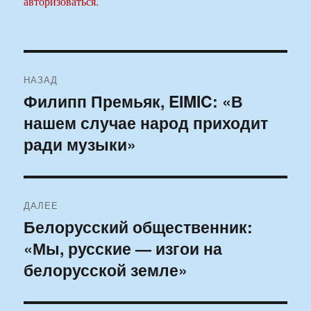
авторизоваться
.
Навигация
НАЗАД
по
Филипп Премьяк, EIMIC: «В
Предыдущая
нашем случае народ приходит
запись:
записям
ради музыки»
ДАЛЕЕ
Белорусский общественник:
Следующая
«Мы, русские — изгои на
запись:
белорусской земле»