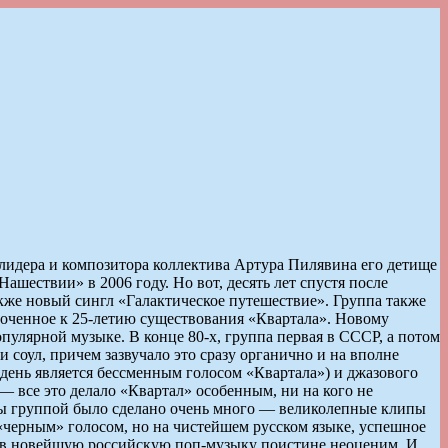
 лидера и композитора коллектива Артура Пилявина его детище
шествии» в 2006 году. Но вот, десять лет спустя после
кже новый сингл «Галактическое путешествие». Группа также
роченное к 25-летию существования «Квартала». Новому
улярной музыке. В конце 80-х, группа первая в СССР, а потом
и соул, причем зазвучало это сразу органично и на вполне
 день является бессменным голосом «Квартала») и джазового
— все это делало «Квартал» особенным, ни на кого не
оды группой было сделано очень много — великолепные клипы
«черным» голосом, но на чистейшем русском языке, успешное
» в новейшую российскую поп-музыку поистине неоценим. И