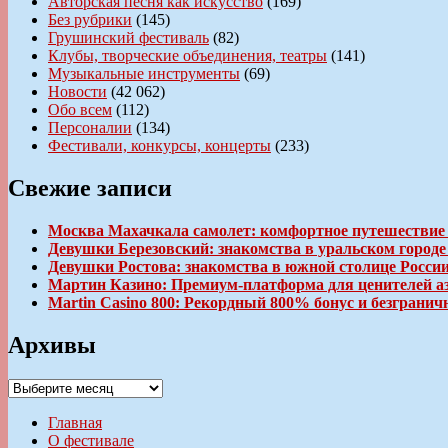
Авторская песня как искусство
(169)
Без рубрики
(145)
Грушинский фестиваль
(82)
Клубы, творческие объединения, театры
(141)
Музыкальные инструменты
(69)
Новости
(42 062)
Обо всем
(112)
Персоналии
(134)
Фестивали, конкурсы, концерты
(233)
Свежие записи
Москва Махачкала самолет: комфортное путешествие
Девушки Березовский: знакомства в уральском город
Девушки Ростова: знакомства в южной столице Росси
Мартин Казино: Премиум-платформа для ценителей а
Martin Casino 800: Рекордный 800% бонус и безгран
Архивы
Архивы
Главная
О фестивале