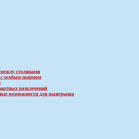
 между столицами
е с особым шармом
и
зартных развлечений
ичные возможности для выигрыша