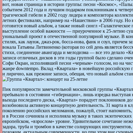
вот, новая страница в истории группы: песни «Космос», «Паль
событием 2012 года и лучшим подарком поклонникам к четвер
трагической гибели в 2002 году лидера и композитора коллек
летних фестивалях, например на «Нашествии» в 2006 году. Но 
готовится новый альбом, а также новый сингл «Галактическое 
выступление особой важности — приуроченное к 25-летию сущ
уникальный проект в отечественной популярной музыке. В конц
стилях, как лаунж, джаз-рок, босса-нова, фанк и соул, причем 
вокала Татьяны Литвиненко (которая по сей день является бес
стихи, соединение авангарда и мелодизма — все это делало «К
записи отличных дисков в эти годы группой было сделано оче
Софи Окран, исполнявшей песни «черным» голосом, но на чис
жанре downtempo. Вклад «Квартала» в новейшую российскую по
и лирично, как прежние записи, обещая, что новый альбом с
Пик популярности замечательной московской группы «Квартал»
пребывало в состоянии «гибернации», лишь изредка выступая н
выхода последнего диска, «Квартал» порадует поклонников до
возобновила активную концертную деятельность. 31 марта в к
поколению российских меломанов, пожалуй, стоит напомнить, 
и в России сочиняла и исполняла музыку в таких экзотических д
европейском, «взрослом» уровне. Удивительное сочетание нежн
задора, труба и тромбон в качестве солирующих инструментов,
похожим, актуальным современности, но при этом вне суровы