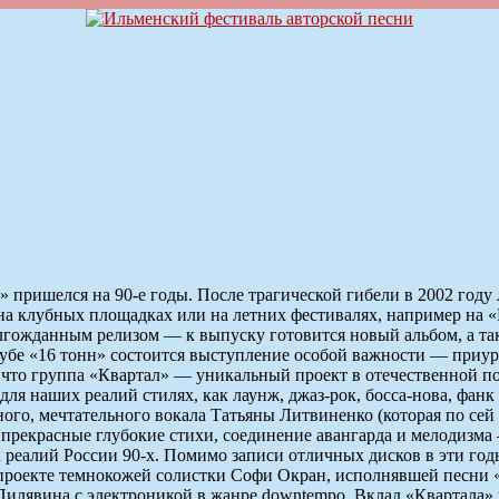
 пришелся на 90-е годы. После трагической гибели в 2002 году
а клубных площадках или на летних фестивалях, например на «На
лгожданным релизом — к выпуску готовится новый альбом, а та
лубе «16 тонн» состоится выступление особой важности — приу
что группа «Квартал» — уникальный проект в отечественной поп
ля наших реалий стилях, как лаунж, джаз-рок, босса-нова, фанк 
ого, мечтательного вокала Татьяны Литвиненко (которая по сей
 прекрасные глубокие стихи, соединение авангарда и мелодизма 
х реалий России 90-х. Помимо записи отличных дисков в эти г
 проекте темнокожей солистки Софи Окран, исполнявшей песни 
Пилявина с электроникой в жанре downtempo. Вклад «Квартала