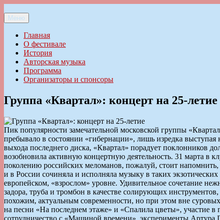
Перейти
к
Меню
Ильменский фестиваль авторской песни
содержимому
Главная
О фестивале
История
Авторская музыка
Программа
Организаторы и спонсоры
Группа «Квартал»: концерт на 25-летие
Пик популярности замечательной московской группы «Квартал»
пребывало в состоянии «гибернации», лишь изредка выступая н
выхода последнего диска, «Квартал» порадует поклонников до
возобновила активную концертную деятельность. 31 марта в к
поколению российских меломанов, пожалуй, стоит напомнить, 
и в России сочиняла и исполняла музыку в таких экзотических д
европейском, «взрослом» уровне. Удивительное сочетание нежн
задора, труба и тромбон в качестве солирующих инструментов,
похожим, актуальным современности, но при этом вне суровы
на песни «На последнем этаже» и «Спалила цветы», участие в
сотрудничество с «Машиной времени», эксперименты Артура 