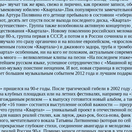
цы» звучат так же ярко, свежо и лирично, как прежние записи, 
тьвековому юбилею «Квартала».
Пик популярности замечательно
тива Артура Пилявина его детище пребывало в состоянии «гибер
вот, десять лет спустя после выхода последнего диска, «Кварт
путешествие». Группа также возобновила активную концертную де
ествования «Квартала». Новому поколению российских меломан
е 80-х, группа первая в СССР, а потом и в России сочиняла и и
зазвучало это сразу органично и на вполне европейском, «взросл
сменным голосом «Квартала») и джазового задора, труба и тром
вартал» особенным, ни на кого не похожим, актуальным совреме
нь много — великолепные клипы на песни «На последнем этаже»
тейшем русском языке, успешное сотрудничество с «Машиной в
п-музыку поистине неоценим. И вот, новая страница в истории 
танет большим музыкальным событием 2012 года и лучшим подар
 пришелся на 90-е годы. После трагической гибели в 2002 году
а клубных площадках или на летних фестивалях, например на «На
лгожданным релизом — к выпуску готовится новый альбом, а та
лубе «16 тонн» состоится выступление особой важности — приу
что группа «Квартал» — уникальный проект в отечественной поп
ля наших реалий стилях, как лаунж, джаз-рок, босса-нова, фанк 
ого, мечтательного вокала Татьяны Литвиненко (которая по сей
 прекрасные глубокие стихи, соединение авангарда и мелодизма 
х реалий России 90-х. Помимо записи отличных дисков в эти г