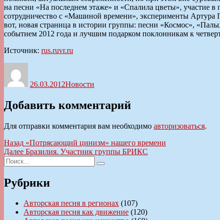
на песни «На последнем этаже» и «Спалила цветы», участие в
сотрудничество с «Машиной времени», эксперименты Артура 
вот, новая страница в истории группы: песни «Космос», «Паль
событием 2012 года и лучшим подарком поклонникам к четвер
Источник:
rus.ruvr.ru
Автор
Опубликовано
Рубрики
26.03.2012
Новости
Добавить комментарий
Для отправки комментария вам необходимо
авторизоваться
.
Навигация
Предыдущая
Назад
«Потрясающий цинизм» нашего времени
запись:
Следующая
Далее
Бразилия. Участник группы БРИКС
по
Искать:
запись:
Поиск
записям
Рубрики
Авторская песня в регионах
(107)
Авторская песня как движение
(120)