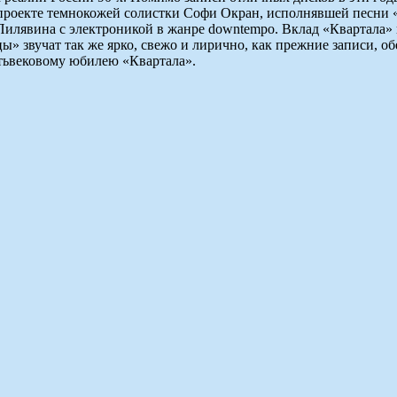
 проекте темнокожей солистки Софи Окран, исполнявшей песни 
Пилявина с электроникой в жанре downtempo. Вклад «Квартала
цы» звучат так же ярко, свежо и лирично, как прежние записи, 
тьвековому юбилею «Квартала».