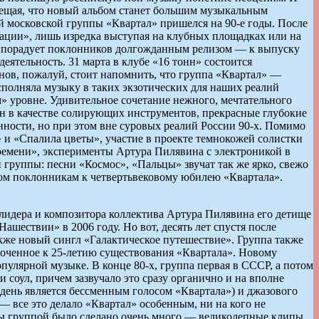
обещая, что новый альбом станет большим музыкальным
й московской группы «Квартал» пришелся на 90-е годы. После
нации», лишь изредка выступая на клубных площадках или на
ал» порадует поклонников долгожданным релизом — к выпуску
ятельность. 31 марта в клубе «16 тонн» состоится
ов, пожалуй, стоит напомнить, что группа «Квартал» —
сполняла музыку в таких экзотических для наших реалий
ом» уровне. Удивительное сочетание нежного, мечтательного
бон в качестве солирующих инструментов, прекрасные глубокие
нности, но при этом вне суровых реалий России 90-х. Помимо
 и «Спалила цветы», участие в проекте темнокожей солистки
ремени», эксперименты Артура Пилявина с электроникой в
группы: песни «Космос», «Пальцы» звучат так же ярко, свежо
ком поклонникам к четвертьвековому юбилею «Квартала».
 лидера и композитора коллектива Артура Пилявина его детище
шествии» в 2006 году. Но вот, десять лет спустя после
кже новый сингл «Галактическое путешествие». Группа также
роченное к 25-летию существования «Квартала». Новому
улярной музыке. В конце 80-х, группа первая в СССР, а потом
и соул, причем зазвучало это сразу органично и на вполне
 день является бессменным голосом «Квартала») и джазового
— все это делало «Квартал» особенным, ни на кого не
оды группой было сделано очень много — великолепные клипы