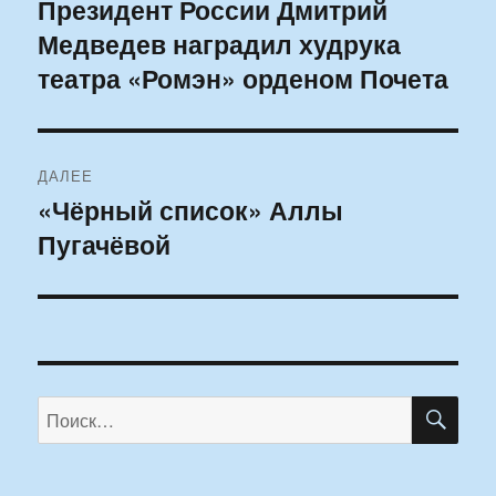
по
Президент России Дмитрий
Предыдущая
Медведев наградил худрука
запись:
записям
театра «Ромэн» орденом Почета
ДАЛЕЕ
«Чёрный список» Аллы
Следующая
Пугачёвой
запись:
ПО
Искать: