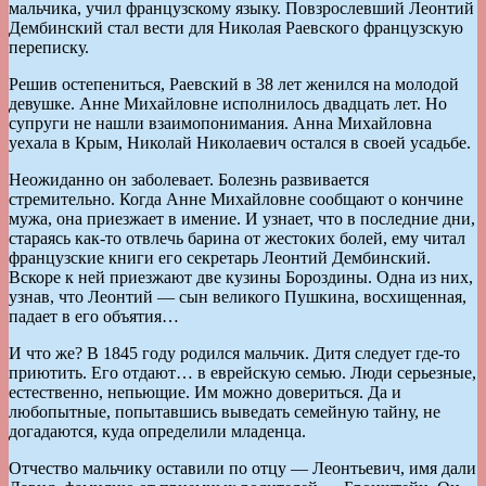
мальчика, учил французскому языку. Повзрослевший Леонтий
Дембинский стал вести для Николая Раевского французскую
переписку.
Решив остепениться, Раевский в 38 лет женился на молодой
девушке. Анне Михайловне исполнилось двадцать лет. Но
супруги не нашли взаимопонимания. Анна Михайловна
уехала в Крым, Николай Николаевич остался в своей усадьбе.
Неожиданно он заболевает. Болезнь развивается
стремительно. Когда Анне Михайловне сообщают о кончине
мужа, она приезжает в имение. И узнает, что в последние дни,
стараясь как-то отвлечь барина от жестоких болей, ему читал
французские книги его секретарь Леонтий Дембинский.
Вскоре к ней приезжают две кузины Бороздины. Одна из них,
узнав, что Леонтий — сын великого Пушкина, восхищенная,
падает в его объятия…
И что же? В 1845 году родился мальчик. Дитя следует где-то
приютить. Его отдают… в еврейскую семью. Люди серьезные,
естественно, непьющие. Им можно довериться. Да и
любопытные, попытавшись выведать семейную тайну, не
догадаются, куда определили младенца.
Отчество мальчику оставили по отцу — Леонтьевич, имя дали