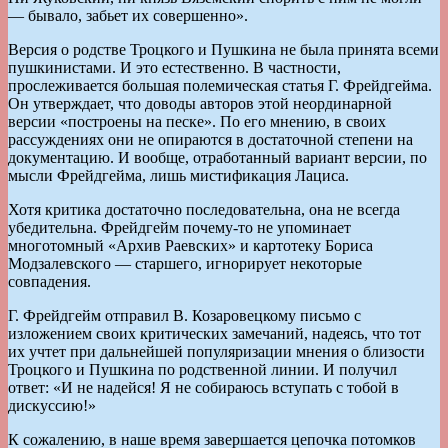
— бывало, забьет их совершенно».
Версия о родстве Троцкого и Пушкина не была принята всеми
пушкинистами. И это естественно. В частности,
прослеживается большая полемическая статья Г. Фрейдгейма.
Он утверждает, что доводы авторов этой неординарной
версии «построены на песке». По его мнению, в своих
рассуждениях они не опираются в достаточной степени на
документацию. И вообще, отработанный вариант версии, по
мысли Фрейдгейма, лишь мистификация Лациса.
Хотя критика достаточно последовательна, она не всегда
убедительна. Фрейдгейм почему-то не упоминает
многотомный «Архив Раевских» и картотеку Бориса
Модзалевского — старшего, игнорирует некоторые
совпадения.
Г. Фрейдгейм отправил В. Козаровецкому письмо с
изложением своих критических замечаний, надеясь, что тот
их учтет при дальнейшей популяризации мнения о близости
Троцкого и Пушкина по родственной линии. И получил
ответ: «И не надейся! Я не собираюсь вступать с тобой в
дискуссию!»
К сожалению, в наше время завершается цепочка потомков