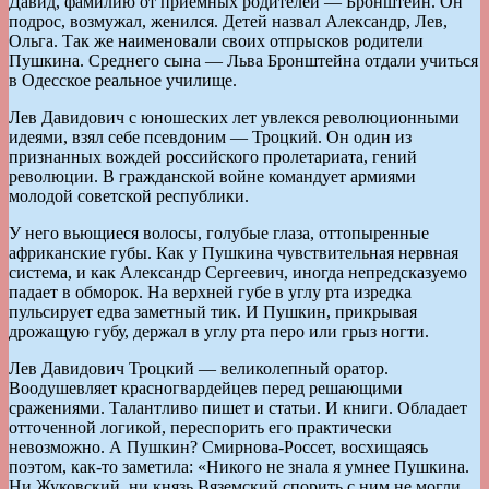
Давид, фамилию от приемных родителей — Бронштейн. Он
подрос, возмужал, женился. Детей назвал Александр, Лев,
Ольга. Так же наименовали своих отпрысков родители
Пушкина. Среднего сына — Льва Бронштейна отдали учиться
в Одесское реальное училище.
Лев Давидович с юношеских лет увлекся революционными
идеями, взял себе псевдоним — Троцкий. Он один из
признанных вождей российского пролетариата, гений
революции. В гражданской войне командует армиями
молодой советской республики.
У него вьющиеся волосы, голубые глаза, оттопыренные
африканские губы. Как у Пушкина чувствительная нервная
система, и как Александр Сергеевич, иногда непредсказуемо
падает в обморок. На верхней губе в углу рта изредка
пульсирует едва заметный тик. И Пушкин, прикрывая
дрожащую губу, держал в углу рта перо или грыз ногти.
Лев Давидович Троцкий — великолепный оратор.
Воодушевляет красногвардейцев перед решающими
сражениями. Талантливо пишет и статьи. И книги. Обладает
отточенной логикой, переспорить его практически
невозможно. А Пушкин? Смирнова-Россет, восхищаясь
поэтом, как-то заметила: «Никого не знала я умнее Пушкина.
Ни Жуковский, ни князь Вяземский спорить с ним не могли