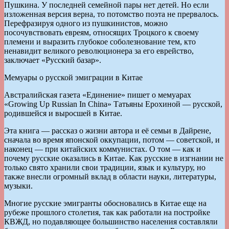
Пушкина. У последней семейной пары нет детей. Но если
изложенная версия верна, то потомство поэта не прервалось.
Перефразируя одного из пушкинистов, можно
посочувствовать евреям, относящих Троцкого к своему
племени и выразить глубокое соболезнование тем, кто
ненавидит великого революционера за его еврейство,
заключает «Русский базар».
Мемуары о русской эмиграции в Китае
Австралийская газета «Единение» пишет о мемуарах
«Growing Up Russian In China» Татьяны Ерохиной — русской,
родившейся и выросшей в Китае.
Эта книга — рассказ о жизни автора и её семьи в Дайрене,
сначала во время японской оккупации, потом — советской, и
наконец — при китайских коммунистах. О том — как и
почему русские оказались в Китае. Как русские в изгнании не
только свято хранили свои традиции, язык и культуру, но
также внесли огромный вклад в области науки, литературы,
музыки.
Многие русские эмигранты обосновались в Китае еще на
рубеже прошлого столетия, так как работали на постройке
КВЖД, но подавляющее большинство населения составляли