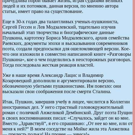
причудлива порой бывает жизнь, играя судьбами великих
людей и их потомков, данная версия, по мнению автора
статьи, имеет право на существование.
Еще в 30-х годах два талантливых ученых-пушкиниста,
Сергей Гессен и Лев Модзалевский, тщательно изучив
начальный этап творчества и биографические данные
Пушкина, картотеку Бориса Модзалевского, архив семейства
Раевских, документы эпохи и высказывания современников
поэта, создали предпосылки для ошеломляющей версии. Кое-
что они изложили в совместно написанной книге «Разговоры
Пушкина», кое о чем поделились в неосторожных разговорах.
Тогда последовала жесткая реакция властей.
Уже в наше время Александр Лацис и Владимир
Козаровецкий дополнили и аргументировали версию,
обозначенную убитыми пушкинистами. Им повезло: они
высказали свои соображения после смерти Сталина.
Итак, Пушкин, завершив учебу в лицее, числится в Коллегии
иностранных дел. У него страстный головокружительный
роман с полячкой Анжеликой Дембинской. Друг поэта Пущин
в своих воспоминаниях писал: «Случалось, зайдет он ко мне.
Вместо „Здравствуй“, я его спрашиваю: „От нее ко мне, или от
меня к ней?“ В моем соседстве на Мойке жила эта Анжелика
— прелесть полька! На прочее — завеса!»