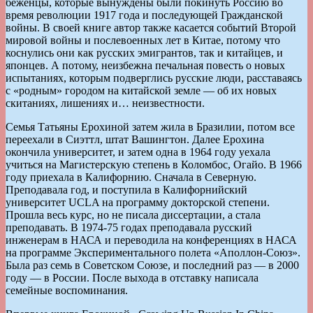
беженцы, которые вынуждены были покинуть Россию во
время революции 1917 года и последующей Гражданской
войны. В своей книге автор также касается событий Второй
мировой войны и послевоенных лет в Китае, потому что
коснулись они как русских эмигрантов, так и китайцев, и
японцев. А потому, неизбежна печальная повесть о новых
испытаниях, которым подверглись русские люди, расставаясь
с «родным» городом на китайской земле — об их новых
скитаниях, лишениях и… неизвестности.
Семья Татьяны Ерохиной затем жила в Бразилии, потом все
переехали в Сиэттл, штат Вашингтон. Далее Ерохина
окончила университет, и затем одна в 1964 году уехала
учиться на Магистерскую степень в Коломбос, Огайо. В 1966
году приехала в Калифорнию. Сначала в Северную.
Преподавала год, и поступила в Калифорнийский
университет UCLA на программу докторской степени.
Прошла весь курс, но не писала диссертации, а стала
преподавать. В 1974-75 годах преподавала русский
инженерам в НАСА и переводила на конференциях в НАСА
на программе Экспериментального полета «Аполлон-Союз».
Была раз семь в Советском Союзе, и последний раз — в 2000
году — в России. После выхода в отставку написала
семейные воспоминания.