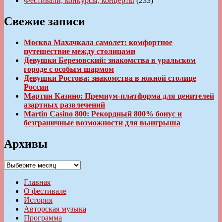
Фестивали, конкурсы, концерты
(233)
Свежие записи
Москва Махачкала самолет: комфортное
путешествие между столицами
Девушки Березовский: знакомства в уральском
городе с особым шармом
Девушки Ростова: знакомства в южной столице
России
Мартин Казино: Премиум-платформа для ценителей
азартных развлечений
Martin Casino 800: Рекордный 800% бонус и
безграничные возможности для выигрыша
Архивы
Архивы
Главная
О фестивале
История
Авторская музыка
Программа