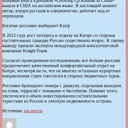
Впервые книга Ерохиной «Growing Up Russian In China»
вышла в США на английском языке. В настоящий момент
автор, владея русским в совершенстве, работает над ее
переводом.
Богатые россияне выбирают Кипр
В 2012 году рост интереса к отдыху на Кипре со стороны
состоятельных граждан России существенно возрос. К такому
выводу пришли эксперты международной консалтинговой
компании Knight Frank.
Согласно проведенным исследованиям, все больше россиян
предпочитают качественный комфортабельный отдых на
Кипре, несмотря на то, что на многих остальных курортных
направлениях спрос сместился в сторону бюджетных туров.
Россияне бронируют номера с джакузи, отдельным выходом
на пляж, террасой с лежаками и бассейном. Помимо этого,
увеличился и объем инвестирования состоятельными
туристами из России в элитную недвижимость острова.
Источник:
rus.ruvr.ru
Автор
Опубликовано
Рубрики