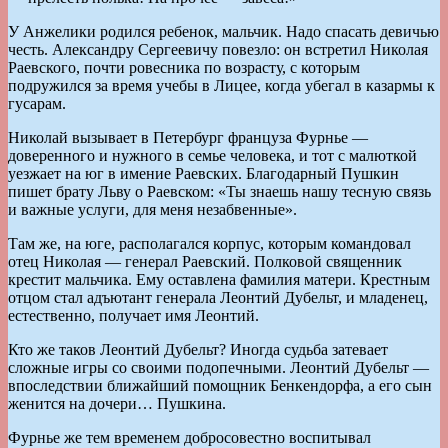
У Анжелики родился ребенок, мальчик. Надо спасать девичью
честь. Александру Сергеевичу повезло: он встретил Николая
Раевского, почти ровесника по возрасту, с которым
подружился за время учебы в Лицее, когда убегал в казармы к
гусарам.
Николай вызывает в Петербург француза Фурнье —
доверенного и нужного в семье человека, и тот с малюткой
уезжает на юг в имение Раевских. Благодарный Пушкин
пишет брату Льву о Раевском: «Ты знаешь нашу тесную связь
и важные услуги, для меня незабвенные».
Там же, на юге, располагался корпус, которым командовал
отец Николая — генерал Раевский. Полковой священник
крестит мальчика. Ему оставлена фамилия матери. Крестным
отцом стал адъютант генерала Леонтий Дубельт, и младенец,
естественно, получает имя Леонтий.
Кто же таков Леонтий Дубельт? Иногда судьба затевает
сложные игры со своими подопечными. Леонтий Дубельт —
впоследствии ближайший помощник Бенкендорфа, а его сын
женится на дочери… Пушкина.
Фурнье же тем временем добросовестно воспитывал