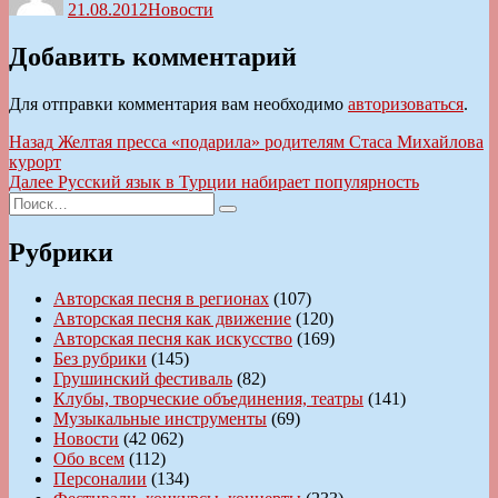
21.08.2012
Новости
Добавить комментарий
Для отправки комментария вам необходимо
авторизоваться
.
Навигация
Предыдущая
Назад
Желтая пресса «подарила» родителям Стаса Михайлова
запись:
курорт
по
Следующая
Далее
Русский язык в Турции набирает популярность
записям
Искать:
запись:
Поиск
Рубрики
Авторская песня в регионах
(107)
Авторская песня как движение
(120)
Авторская песня как искусство
(169)
Без рубрики
(145)
Грушинский фестиваль
(82)
Клубы, творческие объединения, театры
(141)
Музыкальные инструменты
(69)
Новости
(42 062)
Обо всем
(112)
Персоналии
(134)