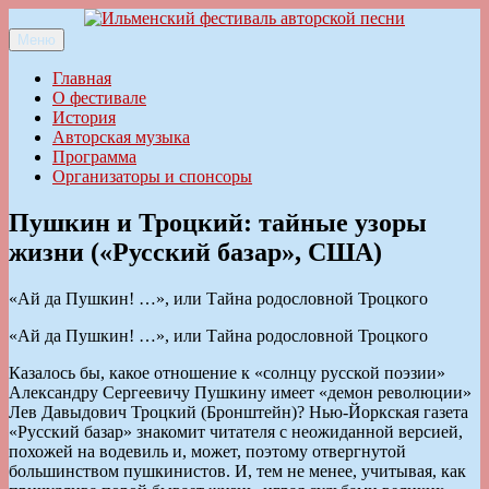
Перейти
к
Меню
Ильменский фестиваль авторской песни
содержимому
Главная
О фестивале
История
Авторская музыка
Программа
Организаторы и спонсоры
Пушкин и Троцкий: тайные узоры
жизни («Русский базар», США)
«Ай да Пушкин! …», или Тайна родословной Троцкого
«Ай да Пушкин! …», или Тайна родословной Троцкого
Казалось бы, какое отношение к «солнцу русской поэзии»
Александру Сергеевичу Пушкину имеет «демон революции»
Лев Давыдович Троцкий (Бронштейн)? Нью-Йоркская газета
«Русский базар» знакомит читателя с неожиданной версией,
похожей на водевиль и, может, поэтому отвергнутой
большинством пушкинистов. И, тем не менее, учитывая, как