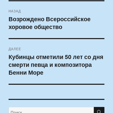
Навигация
НАЗАД
по
Возрождено Всероссийское
Предыдущая
хоровое общество
запись:
записям
ДАЛЕЕ
Кубинцы отметили 50 лет со дня
Следующая
смерти певца и композитора
запись:
Бенни Море
ПО
Искать: