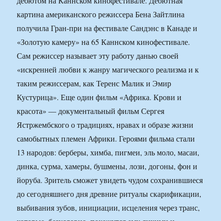
дебютом на Каннском кинофестивале. Дебютная
картина американского режиссера Бена Зайтлина
получила Гран-при на фестивале Сандэнс в Канаде и
«Золотую камеру» на 65 Каннском кинофестивале.
Сам режиссер называет эту работу данью своей
«искренней любви к жанру магического реализма и к
таким режиссерам, как Теренс Малик и Эмир
Кустурица». Еще один фильм «Африка. Крови и
красота» — документальный фильм Сергея
Ястржембского о традициях, нравах и образе жизни
самобытных племен Африки. Героями фильма стали
13 народов: берберы, химба, пигмеи, эль моло, масаи,
динка, сурма, хамеры, бушмены, лози, догоны, фон и
йоруба. Зритель сможет увидеть чудом сохранившиеся
до сегодняшнего дня древние ритуалы скарификации,
выбивания зубов, инициации, исцеления через транс,