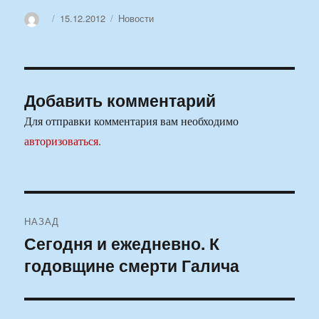
Автор
Опубликовано
Рубрики
15.12.2012
Новости
Добавить комментарий
Для отправки комментария вам необходимо
авторизоваться
.
Навигация
НАЗАД
по
Сегодня и ежедневно. К
Предыдущая
годовщине смерти Галича
запись:
записям