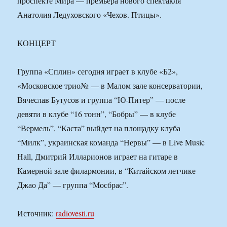
проспекте Мира — премьера нового спектакля
Анатолия Ледуховского «Чехов. Птицы».
КОНЦЕРТ
Группа «Сплин» сегодня играет в клубе «Б2»,
«Московское трио№ — в Малом зале консерватории,
Вячеслав Бутусов и группа “Ю-Питер” — после
девяти в клубе “16 тонн”, “Бобры” — в клубе
“Вермель”, “Каста” выйдет на площадку клуба
“Милк”, украинская команда “Нервы” — в Live Music
Hall, Дмитрий Илларионов играет на гитаре в
Камерной зале филармонии, в “Китайском летчике
Джао Да” — группа “Мосбрас”.
Источник:
radiovesti.ru