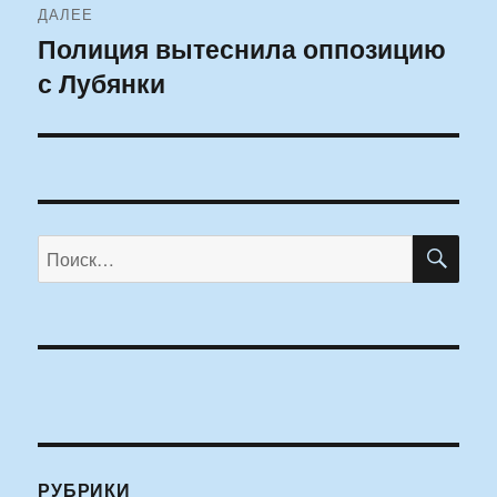
ДАЛЕЕ
Полиция вытеснила оппозицию
Следующая
с Лубянки
запись:
ПО
Искать:
РУБРИКИ