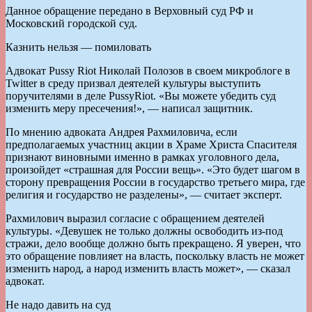
Данное обращение передано в Верховный суд РФ и
Московский городской суд.
Казнить нельзя — помиловать
Адвокат Pussy Riot Николай Полозов в своем микроблоге в
Twitter в среду призвал деятелей культуры выступить
поручителями в деле PussyRiot. «Вы можете убедить суд
изменить меру пресечения!», — написал защитник.
По мнению адвоката Андрея Рахмиловича, если
предполагаемых участниц акции в Храме Христа Спасителя
признают виновными именно в рамках уголовного дела,
произойдет «страшная для России вещь». «Это будет шагом в
сторону превращения России в государство третьего мира, где
религия и государство не разделены», — считает эксперт.
Рахмилович выразил согласие с обращением деятелей
культуры. «Девушек не только должны освободить из-под
стражи, дело вообще должно быть прекращено. Я уверен, что
это обращение повлияет на власть, поскольку власть не может
изменить народ, а народ изменить власть может», — сказал
адвокат.
Не надо давить на суд