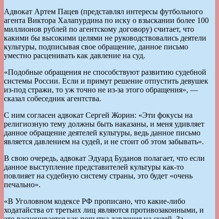
Адвокат Артем Пацев (представлял интересы футбольного
агента Виктора Халапурдина по иску о взыскании более 100
миллионов рублей по агентскому договору) считает, что
какими бы высокими целями не руководствовались деятели
культуры, подписывая свое обращение, данное письмо
уместно расценивать как давление на суд.
«Подобные обращения не способствуют развитию судебной
системы России. Если и примут решение отпустить девушек
из-под стражи, то уж точно не из-за этого обращения», —
сказал собеседник агентства.
С ним согласен адвокат Сергей Жорин: «Эти фокусы на
религиозную тему должны быть наказаны, и меня удивляет
данное обращение деятелей культуры, ведь данное письмо
является давлением на судей, и не стоит об этом забывать».
В свою очередь, адвокат Эдуард Буданов полагает, что если
данное выступление представителей культуры как-то
повлияет на судебную систему страны, это будет «очень
печально».
«В Уголовном кодексе РФ прописано, что какие-либо
ходатайства от третьих лиц являются противозаконными, и
это расценивается как попытка давления на судей. За