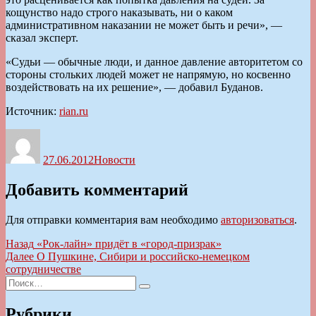
кощунство надо строго наказывать, ни о каком
административном наказании не может быть и речи», —
сказал эксперт.
«Судьи — обычные люди, и данное давление авторитетом со
стороны стольких людей может не напрямую, но косвенно
воздействовать на их решение», — добавил Буданов.
Источник:
rian.ru
Автор
Опубликовано
Рубрики
27.06.2012
Новости
Добавить комментарий
Для отправки комментария вам необходимо
авторизоваться
.
Навигация
Предыдущая
Назад
«Рок-лайн» придёт в «город-призрак»
запись:
Следующая
Далее
О Пушкине, Сибири и российско-немецком
по
запись:
сотрудничестве
записям
Искать:
Поиск
Рубрики