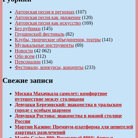
Авторская песня в регионах
(107)
Авторская песня как движение
(120)
Авторская песня как искусство
(169)
Без рубрики
(145)
Грушинский фестиваль
(82)
Клубы, творческие объединения, театры
(141)
Музыкальные инструменты
(69)
Новости
(42 062)
Обо всем
(112)
Персоналии
(134)
Фестивали, конкурсы, концерты
(233)
Свежие записи
Москва Махачкала самолет: комфортное
путешествие между столицами
Девушки Березовский: знакомства в уральском
городе с особым шармом
Девушки Ростова: знакомства в южной столице
России
Мартин Казино: Премиум-платформа для ценителей
азартных развлечений
Martin Casino 800: Рекордный 800% бонус и