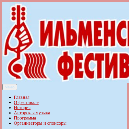
Перейти
к
содержимому
Меню
Ильменский фестиваль авторской песни
Главная
О фестивале
История
Авторская музыка
Программа
Организаторы и спонсоры