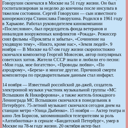
Говорухин скончался в Москве на 51 году жизни. Он был
госпитализирован за неделю до кончины после инсульта в
тяжелом состоянии. Сергей Говорухин — сын известного
кинорежиссера Станислава Говорухина. Родился в 1961 году
в Харькове. Работал руководителем кинокомпании
«Послесловие», был председатель фонда ветеранов и
инвалидов вооруженных конфликтов «Рокада». Режиссер
снял фильмы «Прокляты и забыты», «Сочинение на
уходящую тему», «Никто, кроме нас», «Земля людей». 9
ноября — В Москве на 67-ом году жизни скоропостижно
скончался композитор Георгий Мовсесян, автор популярных
советских хитов. Жители СССР знали и любили его песни:
«Мои года, мое богатство», «Проводы любви», «По
аэродрому», «Береза» и многие другие. Причиной смерти
композитора по предварительным данным стал инфаркт.
14 ноября — Известный российский ди-джей, создатель
электронной музыки участник музыкальной группы «MC
Вспышкин & Никифоровна», а также житель блокадного
Ленинграда MC Вспышкин скончался в понедельник в
Петербурге. 75-летний музыкант скончался сегодня днем на
станции метро «Улица Дыбенко». 15 ноября — Актер театра и
кино Лев Борисов, запомнившийся телезрителям за роль
«Антибиотика» в сериале «Бандитский Петербург», умер в
Москве на 78-м году жизни. 20 октября актер был