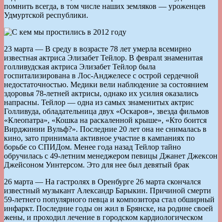
помнить всегда, в том числе наших земляков — уроженцев
Удмуртской республики.
23 марта — В среду в возрасте 78 лет умерла всемирно
известная актриса Элизабет Тейлор. В февралt знаменитая
голливудская актриса Элизабет Тейлор была
госпитализирована в Лос-Анджелесе с острой сердечной
недостаточностью. Медики вели наблюдение за состоянием
здоровья 78-летней актрисы, однако их усилия оказались
напрасны. Тейлор — одна из самых знаменитых актрис
Голливуда, обладательница двух «Оскаров», звезда фильмов
«Клеопатра», «Кошка на раскаленной крыше», «Кто боится
Вирджинии Вульф?». Последние 20 лет она не снималась в
кино, зато принимала активное участие в кампаниях по
борьбе со СПИДом. Менее года назад Тейлор тайно
обручилась с 49-летним менеджером певицы Джанет Джексон
Джейсоном Уинтерсом. Это для нее был девятый брак
26 марта — На гастролях в Оренбурге 26 марта скончался
известный музыкант Александр Барыкин. Причиной смерти
59-летнего популярного певца и композитора стал обширный
инфаркт. Последние годы он жил в Брянске, на родине своей
жены, и проходил лечение в городском кардиологическом