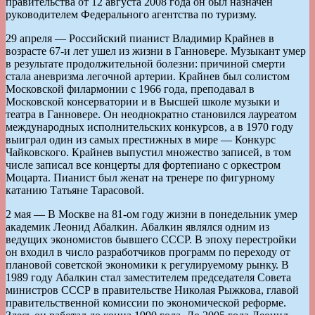
правительства от 12 августа 2008 года он был назначен
руководителем Федерального агентства по туризму.
29 апреля — Российский пианист Владимир Крайнев в
возрасте 67-и лет ушел из жизни в Ганновере. Музыкант умер
в результате продолжительной болезни: причиной смерти
стала аневризма легочной артерии. Крайнев был солистом
Московской филармонии с 1966 года, преподавал в
Московской консерватории и в Высшей школе музыки и
театра в Ганновере. Он неоднократно становился лауреатом
международных исполнительских конкурсов, а в 1970 году
выиграл один из самых престижных в мире — Конкурс
Чайковского. Крайнев выпустил множество записей, в том
числе записал все концерты для фортепиано с оркестром
Моцарта. Пианист был женат на тренере по фигурному
катанию Татьяне Тарасовой.
2 мая — В Москве на 81-ом году жизни в понедельник умер
академик Леонид Абалкин. Абалкин являлся одним из
ведущих экономистов бывшего СССР. В эпоху перестройки
он входил в число разработчиков программ по переходу от
плановой советской экономики к регулируемому рынку. В
1989 году Абалкин стал заместителем председателя Совета
министров СССР в правительстве Николая Рыжкова, главой
правительственной комиссии по экономической реформе.