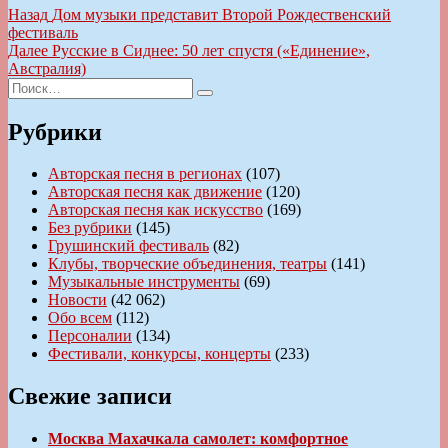
Навигация
Предыдущая
Назад
Дом музыки представит Второй Рождественский
запись:
фестиваль
по
Следующая
Далее
Русские в Сиднее: 50 лет спустя («Единение»,
записям
запись:
Австралия)
Искать:
Поиск
Рубрики
Авторская песня в регионах
(107)
Авторская песня как движение
(120)
Авторская песня как искусство
(169)
Без рубрики
(145)
Грушинский фестиваль
(82)
Клубы, творческие объединения, театры
(141)
Музыкальные инструменты
(69)
Новости
(42 062)
Обо всем
(112)
Персоналии
(134)
Фестивали, конкурсы, концерты
(233)
Свежие записи
Москва Махачкала самолет: комфортное