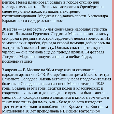
центре. Певец планировал создать в городе студию для
молодых музыкантов. Во время гастролей в Оренбурге на
сцене ему стало плохо, музыканта экстренно
госпитализировали. Медикам не удалось спасти Александра
Барыкина, его сердце остановилось.
30 марта — В возрасте 75 лет скончалась народная артистка
России Людмила Гурченко. Людмила Марковна скончалась у
себя дома в результате острой сердечной недостаточности. Из-
за московских пробок, бригада скорой помощи добиралась на
экстренный вызов 21 минуту. Однако, спасти артистку не
удалось — она погибла еще до приезда врачей. 14 февраля
Людмила Марковна получила прелом шейки бедра,
поскользнувшись.
3 апреля — В Москве на 90-м году жизни скончалась
народная артистка РСФСР, старейшая актриса Малого театра
Елизавета Солодова. Жизнь актрисы унесла продолжительная
болезнь. о Солодова играла на сцене Малого театра с 1948
года. Создала за эти годы десятки ролей в классических и
современных пьесах и до последнего времени была занята в
спектаклях. Солодова много снималась в кино, в том числе в
таких известных фильмах, как «Холодное лето пятьдесят
третьего» и «Романс о влюбленных». Кроме того, Елизавета
Михайловна 18 лет преподавала в Высшем театральном