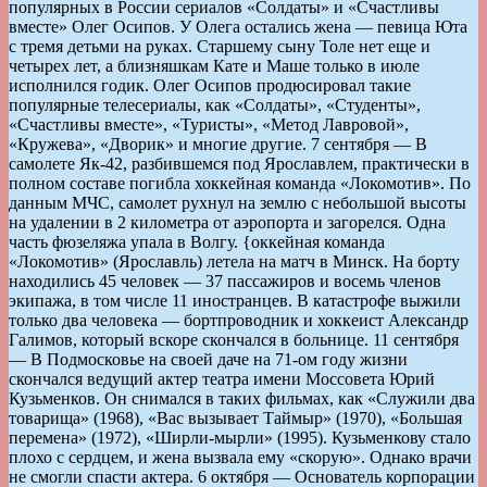
популярных в России сериалов «Солдаты» и «Счастливы
вместе» Олег Осипов. У Олега остались жена — певица Юта
с тремя детьми на руках. Старшему сыну Толе нет еще и
четырех лет, а близняшкам Кате и Маше только в июле
исполнился годик. Олег Осипов продюсировал такие
популярные телесериалы, как «Солдаты», «Студенты»,
«Счастливы вместе», «Туристы», «Метод Лавровой»,
«Кружева», «Дворик» и многие другие. 7 сентября — В
самолете Як-42, разбившемся под Ярославлем, практически в
полном составе погибла хоккейная команда «Локомотив». По
данным МЧС, самолет рухнул на землю с небольшой высоты
на удалении в 2 километра от аэропорта и загорелся. Одна
часть фюзеляжа упала в Волгу. {оккейная команда
«Локомотив» (Ярославль) летела на матч в Минск. На борту
находились 45 человек — 37 пассажиров и восемь членов
экипажа, в том числе 11 иностранцев. В катастрофе выжили
только два человека — бортпроводник и хоккеист Александр
Галимов, который вскоре скончался в больнице. 11 сентября
— В Подмосковье на своей даче на 71-ом году жизни
скончался ведущий актер театра имени Моссовета Юрий
Кузьменков. Он снимался в таких фильмах, как «Служили два
товарища» (1968), «Вас вызывает Таймыр» (1970), «Большая
перемена» (1972), «Ширли-мырли» (1995). Кузьменкову стало
плохо с сердцем, и жена вызвала ему «скорую». Однако врачи
не смогли спасти актера. 6 октября — Основатель корпорации