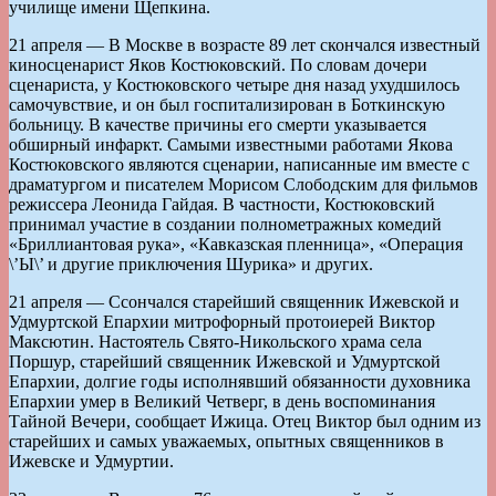
училище имени Щепкина.
21 апреля — В Москве в возрасте 89 лет скончался известный
киносценарист Яков Костюковский. По словам дочери
сценариста, у Костюковского четыре дня назад ухудшилось
самочувствие, и он был госпитализирован в Боткинскую
больницу. В качестве причины его смерти указывается
обширный инфаркт. Самыми известными работами Якова
Костюковского являются сценарии, написанные им вместе с
драматургом и писателем Морисом Слободским для фильмов
режиссера Леонида Гайдая. В частности, Костюковский
принимал участие в создании полнометражных комедий
«Бриллиантовая рука», «Кавказская пленница», «Операция
\’Ы\’ и другие приключения Шурика» и других.
21 апреля — Ссончался старейший священник Ижевской и
Удмуртской Епархии митрофорный протоиерей Виктор
Максютин. Настоятель Свято-Никольского храма села
Поршур, старейший священник Ижевской и Удмуртской
Епархии, долгие годы исполнявший обязанности духовника
Епархии умер в Великий Четверг, в день воспоминания
Тайной Вечери, сообщает Ижица. Отец Виктор был одним из
старейших и самых уважаемых, опытных священников в
Ижевске и Удмуртии.