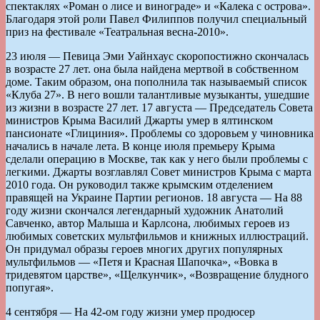
спектаклях «Роман о лисе и винограде» и «Калека с острова».
Благодаря этой роли Павел Филиппов получил специальный
приз на фестивале «Театральная весна-2010».
23 июля — Певица Эми Уайнхаус скоропостижно скончалась
в возрасте 27 лет. она была найдена мертвой в собственном
доме. Таким образом, она пополнила так называемый список
«Клуба 27». В него вошли талантливые музыканты, ушедшие
из жизни в возрасте 27 лет. 17 августа — Председатель Совета
министров Крыма Василий Джарты умер в ялтинском
пансионате «Глициния». Проблемы со здоровьем у чиновника
начались в начале лета. В конце июля премьеру Крыма
сделали операцию в Москве, так как у него были проблемы с
легкими. Джарты возглавлял Совет министров Крыма с марта
2010 года. Он руководил также крымским отделением
правящей на Украине Партии регионов. 18 августа — На 88
году жизни скончался легендарный художник Анатолий
Савченко, автор Малыша и Карлсона, любимых героев из
любимых советских мультфильмов и книжных иллюстраций.
Он придумал образы героев многих других популярных
мультфильмов — «Петя и Красная Шапочка», «Вовка в
тридевятом царстве», «Щелкунчик», «Возвращение блудного
попугая».
4 сентября — На 42-ом году жизни умер продюсер