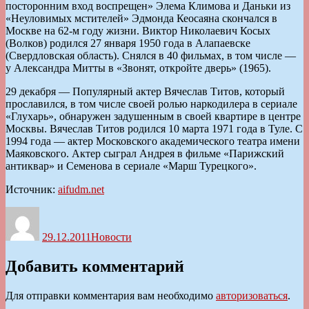
посторонним вход воспрещен» Элема Климова и Даньки из
«Неуловимых мстителей» Эдмонда Кеосаяна скончался в
Москве на 62-м году жизни. Виктор Николаевич Косых
(Волков) родился 27 января 1950 года в Алапаевске
(Свердловская область). Снялся в 40 фильмах, в том числе —
у Александра Митты в «Звонят, откройте дверь» (1965).
29 декабря — Популярный актер Вячеслав Титов, который
прославился, в том числе своей ролью наркодилера в сериале
«Глухарь», обнаружен задушенным в своей квартире в центре
Москвы. Вячеслав Титов родился 10 марта 1971 года в Туле. С
1994 года — актер Московского академического театра имени
Маяковского. Актер сыграл Андрея в фильме «Парижский
антиквар» и Семенова в сериале «Марш Турецкого».
Источник:
aifudm.net
Автор
Опубликовано
Рубрики
29.12.2011
Новости
Добавить комментарий
Для отправки комментария вам необходимо
авторизоваться
.