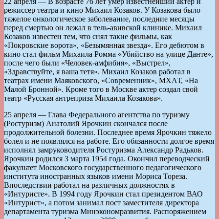
22 апреля — В возрасте 76 лет умер известнейший актер и
режиссер театра и кино Михаил Козаков. У Козакова было
тяжелое онкологическое заболевание, последние месяцы
перед смертью он лежал в тель-авивской клинике. Михаил
Козаков известен тем, что снял такие фильмы, как
«Покровские ворота», «Безымянная звезда». Его дебютом в
кино стал фильм Михаила Ромма «Убийство на улице Данте»,
после чего были «Человек-амфибия», «Выстрел»,
«Здравствуйте, я ваша тетя». Михаил Козаков работал в
театрах имени Маяковского, «Современник», МХАТ, «На
Малой Бронной». Кроме того в Москве актер создал свой
театр «Русская антреприза Михаила Козакова».
25 апреля — Глава Федерального агентства по туризму
(Ростуризм) Анатолий Ярочкин скончался после
продолжительной болезни. Последнее время Ярочкин тяжело
болел и не появлялся на работе. Его обязанности долгое время
исполнял замруководителя Ростуризма Александр Радьков.
Ярочкин родился 3 марта 1954 года. Окончил переводческий
факультет Московского государственного педагогического
института иностранных языков имени Мориса Тореза.
Впоследствии работал на различных должностях в
«Интуристе». В 1994 году Ярочкин стал президентом ВАО
«Интурист», а потом занимал пост заместителя директора
департамента туризма Минэкономразвития. Распоряжением