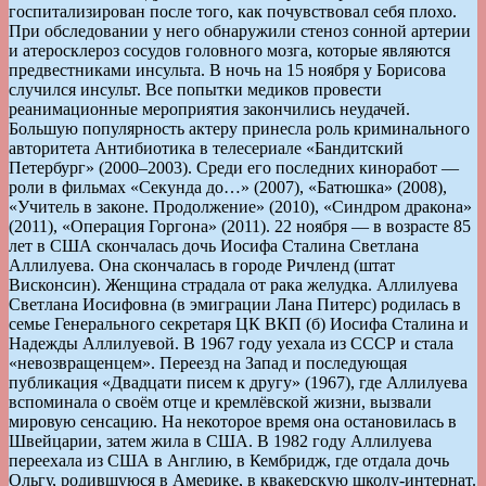
госпитализирован после того, как почувствовал себя плохо.
При обследовании у него обнаружили стеноз сонной артерии
и атеросклероз сосудов головного мозга, которые являются
предвестниками инсульта. В ночь на 15 ноября у Борисова
случился инсульт. Все попытки медиков провести
реанимационные мероприятия закончились неудачей.
Большую популярность актеру принесла роль криминального
авторитета Антибиотика в телесериале «Бандитский
Петербург» (2000–2003). Среди его последних киноработ —
роли в фильмах «Секунда до…» (2007), «Батюшка» (2008),
«Учитель в законе. Продолжение» (2010), «Синдром дракона»
(2011), «Операция Горгона» (2011). 22 ноября — в возрасте 85
лет в США скончалась дочь Иосифа Сталина Светлана
Аллилуева. Она скончалась в городе Ричленд (штат
Висконсин). Женщина страдала от рака желудка. Аллилуева
Светлана Иосифовна (в эмиграции Лана Питерс) родилась в
семье Генерального секретаря ЦК ВКП (б) Иосифа Сталина и
Надежды Аллилуевой. В 1967 году уехала из СССР и стала
«невозвращенцем». Переезд на Запад и последующая
публикация «Двадцати писем к другу» (1967), где Аллилуева
вспоминала о своём отце и кремлёвской жизни, вызвали
мировую сенсацию. На некоторое время она остановилась в
Швейцарии, затем жила в США. В 1982 году Аллилуева
переехала из США в Англию, в Кембридж, где отдала дочь
Ольгу, родившуюся в Америке, в квакерскую школу-интернат.