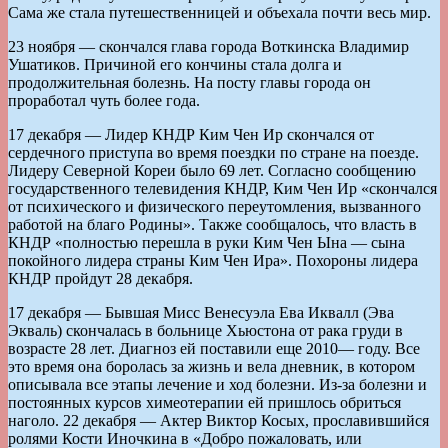
Сама же стала путешественницей и объехала почти весь мир.
23 ноября — скончался глава города Воткинска Владимир
Ушатиков. Причиной его кончины стала долга и
продолжительная болезнь. На посту главы города он
проработал чуть более года.
17 декабря — Лидер КНДР Ким Чен Ир скончался от
сердечного приступа во время поездки по стране на поезде.
Лидеру Северной Кореи было 69 лет. Согласно сообщению
государственного телевидения КНДР, Ким Чен Ир «скончался
от психического и физического переутомления, вызванного
работой на благо Родины». Также сообщалось, что власть в
КНДР «полностью перешла в руки Ким Чен Ына — сына
покойного лидера страны Ким Чен Ира». Похороны лидера
КНДР пройдут 28 декабря.
17 декабря — Бывшая Мисс Венесуэла Ева Иквалл (Эва
Экваль) скончалась в больнице Хьюстона от рака груди в
возрасте 28 лет. Диагноз ей поставили еще 2010— году. Все
это время она боролась за жизнь и вела дневник, в котором
описывала все этапы лечение и ход болезни. Из-за болезни и
постоянных курсов химеотерапии ей пришлось обриться
наголо. 22 декабря — Актер Виктор Косых, прославившийся
ролями Кости Иночкина в «Добро пожаловать, или