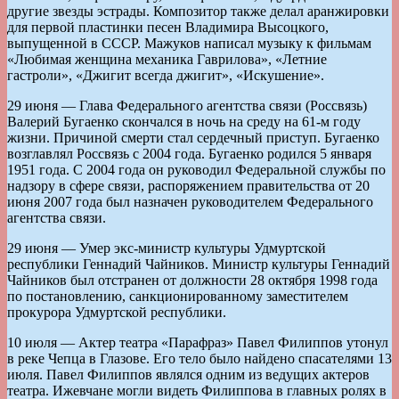
другие звезды эстрады. Композитор также делал аранжировки
для первой пластинки песен Владимира Высоцкого,
выпущенной в СССР. Мажуков написал музыку к фильмам
«Любимая женщина механика Гаврилова», «Летние
гастроли», «Джигит всегда джигит», «Искушение».
29 июня — Глава Федерального агентства связи (Россвязь)
Валерий Бугаенко скончался в ночь на среду на 61-м году
жизни. Причиной смерти стал сердечный приступ. Бугаенко
возглавлял Россвязь с 2004 года. Бугаенко родился 5 января
1951 года. С 2004 года он руководил Федеральной службы по
надзору в сфере связи, распоряжением правительства от 20
июня 2007 года был назначен руководителем Федерального
агентства связи.
29 июня — Умер экс-министр культуры Удмуртской
республики Геннадий Чайников. Министр культуры Геннадий
Чайников был отстранен от должности 28 октября 1998 года
по постановлению, санкционированному заместителем
прокурора Удмуртской республики.
10 июля — Актер театра «Парафраз» Павел Филиппов утонул
в реке Чепца в Глазове. Его тело было найдено спасателями 13
июля. Павел Филиппов являлся одним из ведущих актеров
театра. Ижевчане могли видеть Филиппова в главных ролях в