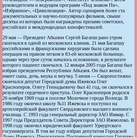
руководителем и ведущим программ «Под знаком Пи»,
«Избранное», «Цивилизация». Автор сценариев более ста
документальных и научно-популярных фильмов, свыше
десятка из которых были награждены призами советских,
российских и международных кинофестивалей.
29 мая — Президент Абхазии Сергей Багапш рано утром
скончался в одной из московских клиник. 21 мая Багапшу
российскими и французскими хирургами была сделана
операция на правом легком в 83-ей московской больнице,
однако через трое суток началось осложнение, в результате
которого пациент скончался. 12 января 2005 года Багапш был
избран президентом Республики Абхазия. Он был женат,
имеет сына, дочь, внука и внучку. 5 июня — Скоропостижно
скончался депутат Городской думы Ижевска Олег
Красноперов. Олегу Геннадьевичу был 41 год, он скончался в
результате сердечного приступа. Олег Красноперов родился
26 ноября 1969 года в поселке Молочное города Вологда. В
1986 году окончил школу №11 Ижевска и поступил на
артиллерийский факультет Свердловского высшего военного
училища. C 1993 года генеральный директор ЗАО Иммар. С
1997 года Председатель Совета Директоров ЗАО Ижмолоко. В
1998 году окончил юридический факультет Удмуртского
госуниверсита. В том же году избран депутатом Городской
Думы Ижевска, Председатель Постоянной комиссии Гордумы