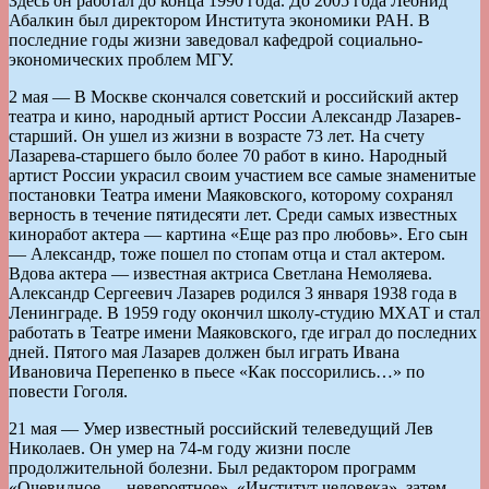
Здесь он работал до конца 1990 года. До 2005 года Леонид
Абалкин был директором Института экономики РАН. В
последние годы жизни заведовал кафедрой социально-
экономических проблем МГУ.
2 мая — В Москве скончался советский и российский актер
театра и кино, народный артист России Александр Лазарев-
старший. Он ушел из жизни в возрасте 73 лет. На счету
Лазарева-старшего было более 70 работ в кино. Народный
артист России украсил своим участием все самые знаменитые
постановки Театра имени Маяковского, которому сохранял
верность в течение пятидесяти лет. Среди самых известных
киноработ актера — картина «Еще раз про любовь». Его сын
— Александр, тоже пошел по стопам отца и стал актером.
Вдова актера — известная актриса Светлана Немоляева.
Александр Сергеевич Лазарев родился 3 января 1938 года в
Ленинграде. В 1959 году окончил школу-студию МХАТ и стал
работать в Театре имени Маяковского, где играл до последних
дней. Пятого мая Лазарев должен был играть Ивана
Ивановича Перепенко в пьесе «Как поссорились…» по
повести Гоголя.
21 мая — Умер известный российский телеведущий Лев
Николаев. Он умер на 74-м году жизни после
продолжительной болезни. Был редактором программ
«Очевидное — невероятное», «Институт человека», затем