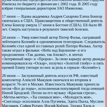
Ижевска по бюджету и финансам с 2002 года. В 2005 году
избран генеральным директором ЗАО Ижмолоко.
17 июня — Вдова академика Андрея Сахарова Елена Боннэр
скончалась в США. Правозащитник и общественный деятель
Елена Боннэр умерла 17 июня в Бостоне (США). Ей было 88
лет. Смерть наступила в результате тяжелой болезни.
24 июня — Умер известный актер Питер Фальк, сыгравший
лейтенанта Коломбо в одноименном телесериале. Следователь
Коломбо стал одной из главных ролей Питера Фалька. Актер
также играл в фильмах «Небо над Берлином» и его
продолжении «Так далеко, так близко!», в лентах
«Затерянный мир» и «Пророк». За свою карьеру актер дважды
номинировался на «Оскар», получил «Золотой глобус» и пять
премий Emmy (четыре из них за роль в сериале «Коломбо»).
28 июня — Заслуженный деятель искусств РФ, известный
композитор Алексей Мажуков скончался во вторник в
возрасте 76-лет в Москве. Известность Мажукову принесла
песня «Все до поры», исполненная популярной тогда певицей
Ниной Бродской. Песни на его музыку «Красная стрела»,
«Мечты-мечты», «Ты снишься мне», «Молодость моя»,
«Снегопад» исполняли Алла Пугачева, Эдита Пьеха, Муслим
Магомаев, София Ротару, Иосиф Кобзон, Эдуард Хиль и