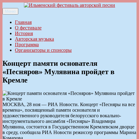
Перейти
к
Меню
Ильменский фестиваль авторской песни
содержимому
Главная
О фестивале
История
Авторская музыка
Программа
Организаторы и спонсоры
Концерт памяти основателя
«Песняров» Мулявина пройдет в
Кремле
МОСКВА, 28 ноя — РИА Новости. Концерт «Песняры на все
времена», посвященный памяти основателя и
художественного руководителя белорусского вокально-
инструментального ансамбля «Песняры» Владимира
Мулявина, состоится в Государственном Кремлевском дворце
в среду, сообщила РИА Новости режиссер программы Марина
Комарова.