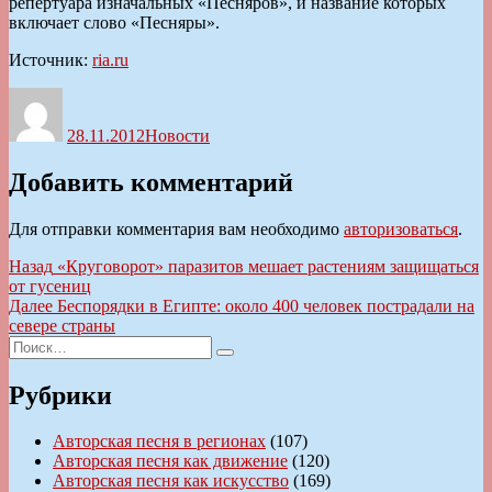
репертуара изначальных «Песняров», и название которых
включает слово «Песняры».
Источник:
ria.ru
Автор
Опубликовано
Рубрики
28.11.2012
Новости
Добавить комментарий
Для отправки комментария вам необходимо
авторизоваться
.
Навигация
Предыдущая
Назад
«Круговорот» паразитов мешает растениям защищаться
запись:
от гусениц
по
Следующая
Далее
Беспорядки в Египте: около 400 человек пострадали на
записям
запись:
севере страны
Искать:
Поиск
Рубрики
Авторская песня в регионах
(107)
Авторская песня как движение
(120)
Авторская песня как искусство
(169)