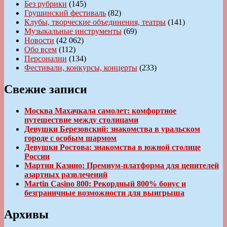
Без рубрики
(145)
Грушинский фестиваль
(82)
Клубы, творческие объединения, театры
(141)
Музыкальные инструменты
(69)
Новости
(42 062)
Обо всем
(112)
Персоналии
(134)
Фестивали, конкурсы, концерты
(233)
Свежие записи
Москва Махачкала самолет: комфортное
путешествие между столицами
Девушки Березовский: знакомства в уральском
городе с особым шармом
Девушки Ростова: знакомства в южной столице
России
Мартин Казино: Премиум-платформа для ценителей
азартных развлечений
Martin Casino 800: Рекордный 800% бонус и
безграничные возможности для выигрыша
Архивы