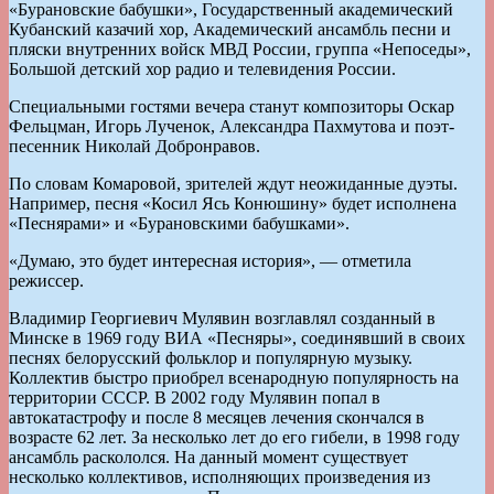
«Бурановские бабушки», Государственный академический
Кубанский казачий хор, Академический ансамбль песни и
пляски внутренних войск МВД России, группа «Непоседы»,
Большой детский хор радио и телевидения России.
Специальными гостями вечера станут композиторы Оскар
Фельцман, Игорь Лученок, Александра Пахмутова и поэт-
песенник Николай Добронравов.
По словам Комаровой, зрителей ждут неожиданные дуэты.
Например, песня «Косил Ясь Конюшину» будет исполнена
«Песнярами» и «Бурановскими бабушками».
«Думаю, это будет интересная история», — отметила
режиссер.
Владимир Георгиевич Мулявин возглавлял созданный в
Минске в 1969 году ВИА «Песняры», соединявший в своих
песнях белорусский фольклор и популярную музыку.
Коллектив быстро приобрел всенародную популярность на
территории СССР. В 2002 году Мулявин попал в
автокатастрофу и после 8 месяцев лечения скончался в
возрасте 62 лет. За несколько лет до его гибели, в 1998 году
ансамбль раскололся. На данный момент существует
несколько коллективов, исполняющих произведения из