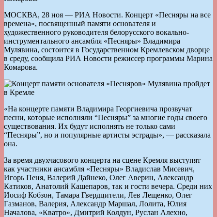
МОСКВА, 28 ноя — РИА Новости. Концерт «Песняры на все
времена», посвященный памяти основателя и
художественного руководителя белорусского вокально-
инструментального ансамбля «Песняры» Владимира
Мулявина, состоится в Государственном Кремлевском дворце
в среду, сообщила РИА Новости режиссер программы Марина
Комарова.
«На концерте памяти Владимира Георгиевича прозвучат
песни, которые исполняли “Песняры” за многие годы своего
существования. Их будут исполнять не только сами
“Песняры”, но и популярные артисты эстрады», — рассказала
она.
За время двухчасового концерта на сцене Кремля выступят
как участники ансамбля «Песняры» Владислав Мисевич,
Игорь Пеня, Валерий Дайнеко, Олег Аверин, Александр
Катиков, Анатолий Кашепаров, так и гости вечера. Среди них
Иосиф Кобзон, Тамара Гвердцители, Лев Лещенко, Олег
Газманов, Валерия, Александр Маршал, Лолита, Юлия
Началова, «Кватро», Дмитрий Колдун, Руслан Алехно,