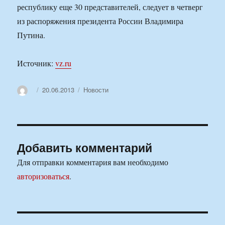
республику еще 30 представителей, следует в четверг
из распоряжения президента России Владимира
Путина.
Источник:
vz.ru
Автор
Опубликовано
Рубрики
20.06.2013
Новости
Добавить комментарий
Для отправки комментария вам необходимо
авторизоваться
.
Навигация