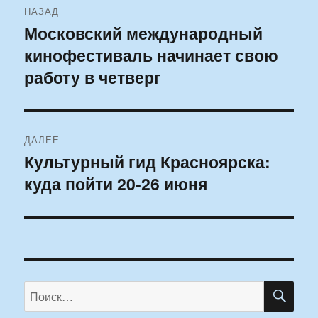
НАЗАД
по
Московский международный
Предыдущая
кинофестиваль начинает свою
запись:
записям
работу в четверг
ДАЛЕЕ
Культурный гид Красноярска:
Следующая
куда пойти 20-26 июня
запись:
ПО
Искать: