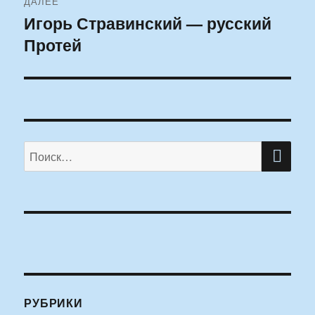
ДАЛЕЕ
Игорь Стравинский — русский
Следующая
Протей
запись:
ПО
Искать:
РУБРИКИ