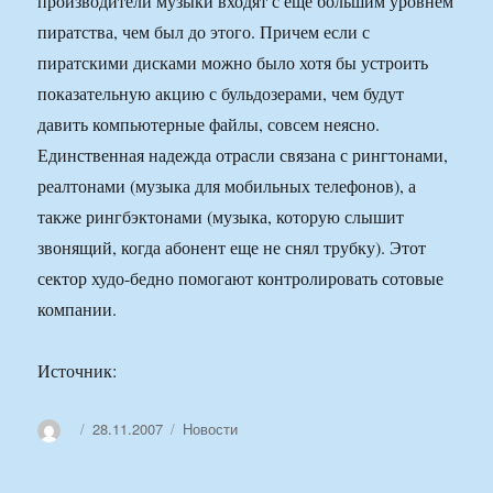
производители музыки входят с еще большим уровнем
пиратства, чем был до этого. Причем если с
пиратскими дисками можно было хотя бы устроить
показательную акцию с бульдозерами, чем будут
давить компьютерные файлы, совсем неясно.
Единственная надежда отрасли связана с рингтонами,
реалтонами (музыка для мобильных телефонов), а
также рингбэктонами (музыка, которую слышит
звонящий, когда абонент еще не снял трубку). Этот
сектор худо-бедно помогают контролировать сотовые
компании.
Источник:
Автор
Опубликовано
Рубрики
28.11.2007
Новости