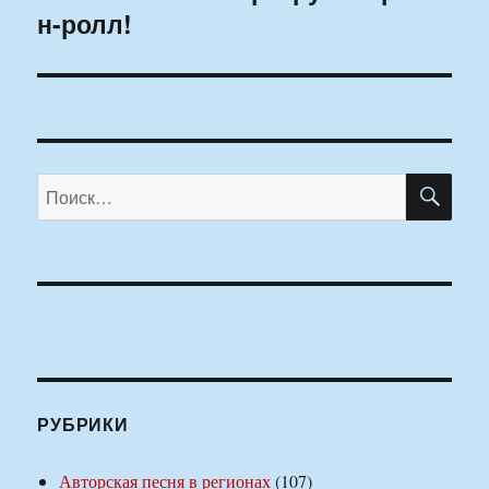
н-ролл!
запись:
ПО
Искать:
РУБРИКИ
Авторская песня в регионах
(107)