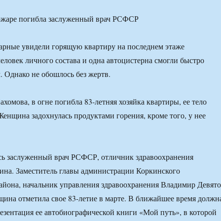
рные увидели горящую квартиру на последнем этаже
человек личного состава и одна автоцистерна смогли быстро
. Однако не обошлось без жертв.
хомова, в огне погибла 83-летняя хозяйка квартиры, ее тело
Женщина задохнулась продуктами горения, кроме того, у нее
сь заслуженный врач РСФСР, отличник здравоохранения
ина. Заместитель главы администрации Коркинского
айона, начальник управления здравоохранения Владимир Девят
нщина отметила свое 83-летие в марте. В ближайшее время должн
резентация ее автобиографической книги «Мой путь», в которой