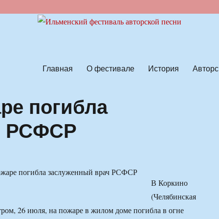
ской песни
Главная
О фестивале
История
Авторс
аре погибла
ч РСФСР
В Коркино
(Челябинская
тром, 26 июля, на пожаре в жилом доме погибла в огне