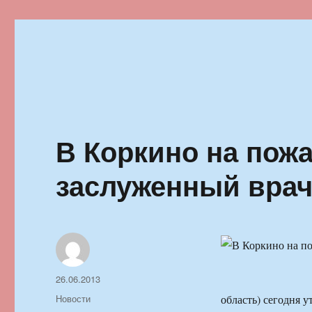
Ильменский фестиваль автор
В Коркино на пож
заслуженный вра
Автор
Опубликовано
26.06.2013
Рубрики
Новости
область) сегодня у