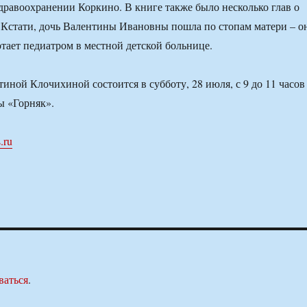
здравоохранении Коркино. В книге также было несколько глав о
. Кстати, дочь Валентины Ивановны пошла по стопам матери – о
отает педиатром в местной детской больнице.
иной Клочихиной состоится в субботу, 28 июля, с 9 до 11 часов
ы «Горняк».
.ru
ваться
.