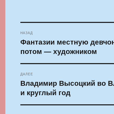
Навигация
НАЗАД
по
Фантазии местную девчо
Предыдущая
запись:
записям
потом — художником
ДАЛЕЕ
Владимир Высоцкий во Вл
Следующая
запись:
и круглый год