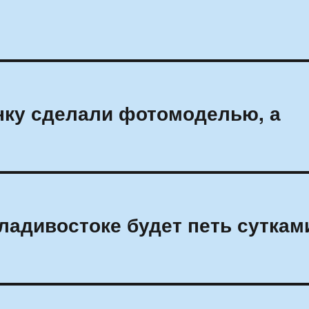
нку сделали фотомоделью, а
адивостоке будет петь суткам