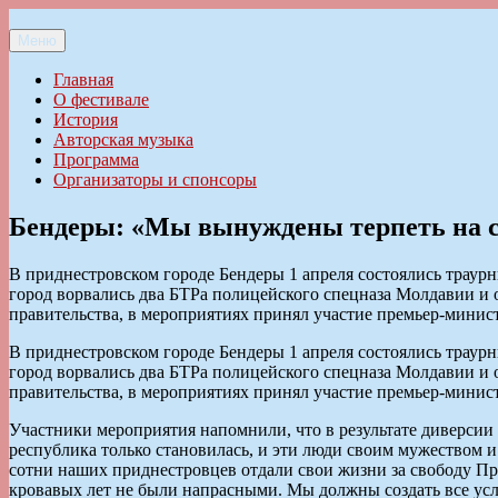
Перейти
к
Меню
Ильменский фестиваль авторской песни
содержимому
Главная
О фестивале
История
Авторская музыка
Программа
Организаторы и спонсоры
Бендеры: «Мы вынуждены терпеть на сво
В приднестровском городе Бендеры 1 апреля состоялись траурн
город ворвались два БТРа полицейского спецназа Молдавии 
правительства, в мероприятиях принял участие премьер-мини
В приднестровском городе Бендеры 1 апреля состоялись траурн
город ворвались два БТРа полицейского спецназа Молдавии 
правительства, в мероприятиях принял участие премьер-мини
Участники мероприятия напомнили, что в результате диверсии
республика только становилась, и эти люди своим мужеством 
сотни наших приднестровцев отдали свои жизни за свободу Пр
кровавых лет не были напрасными. Мы должны создать все усло