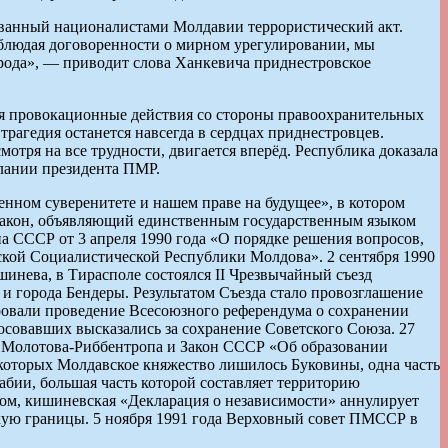
ованный националистами Молдавии террористический акт.
 соблюдая договоренности о мирном урегулировании, мы
арода», — приводит слова Ханкевича приднестровское
ся провокационные действия со стороны правоохранительных
рагедия останется навсегда в сердцах приднестровцев.
отря на все трудности, двигается вперёд. Республика доказала
лании президента ПМР.
ном суверенитете и нашем праве на будущее», в котором
закон, объявляющий единственным государственным языком
на СССР от 3 апреля 1990 года «О порядке решения вопросов,
кой Социалистической Республики Молдова». 2 сентября 1990
нева, в Тирасполе состоялся II Чрезвычайный съезд
и города Бендеры. Результатом Съезда стало провозглашение
овали проведение Всесоюзного референдума о сохранении
осовавших высказались за сохранение Советского Союза. 27
т Молотова-Риббентропа и Закон СССР «Об образовании
 которых Молдавское княжество лишилось Буковины, одна часть
абии, большая часть которой составляет территорию
зом, кишиневская «Декларация о независимости» аннулирует
кую границы. 5 ноября 1991 года Верховный совет ПМССР в