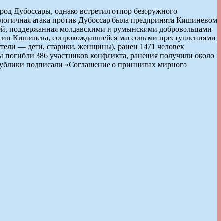
род Дубоссары, однако встретил отпор безоружного
налогичная атака против Дубоссар была предпринята Кишиневом
ерией, поддержанная молдавскими и румынскими добровольцами
рессии Кишинева, сопровождавшейся массовыми преступлениями
тели — дети, старики, женщины), ранен 1471 человек
 погибли 386 участников конфликта, ранения получили около
спублики подписали «Соглашение о принципах мирного