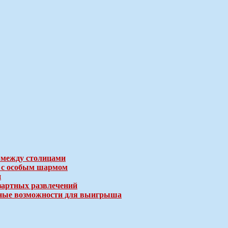
 между столицами
е с особым шармом
и
зартных развлечений
ичные возможности для выигрыша