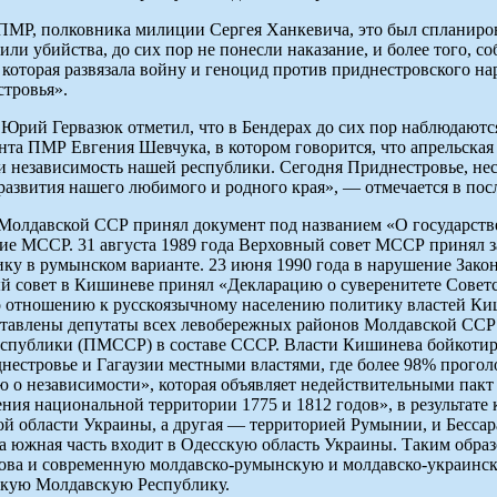
 ПМР, полковника милиции Сергея Ханкевича, это был спланир
шили убийства, до сих пор не понесли наказание, и более того,
 которая развязала войну и геноцид против приднестровского н
тровья».
 Юрий Гервазюк отметил, что в Бендерах до сих пор наблюдают
та ПМР Евгения Шевчука, в котором говорится, что апрельская т
и независимость нашей республики. Сегодня Приднестровье, несм
азвития нашего любимого и родного края», — отмечается в пос
олдавской ССР принял документ под названием «О государствен
ие МССР. 31 августа 1989 года Верховный совет МССР принял 
ику в румынском варианте. 23 июня 1990 года в нарушение Зако
 совет в Кишиневе принял «Декларацию о суверенитете Советс
 отношению к русскоязычному населению политику властей Киши
ставлены депутаты всех левобережных районов Молдавской ССР 
спублики (ПМССР) в составе СССР. Власти Кишинева бойкотир
нестровье и Гагаузии местными властями, где более 98% прогол
ю о независимости», которая объявляет недействительными пак
ния национальной территории 1775 и 1812 годов», в результате
ой области Украины, а другая — территорией Румынии, и Бессар
а южная часть входит в Одесскую область Украины. Таким обра
дова и современную молдавско-румынскую и молдавско-украинс
скую Молдавскую Республику.