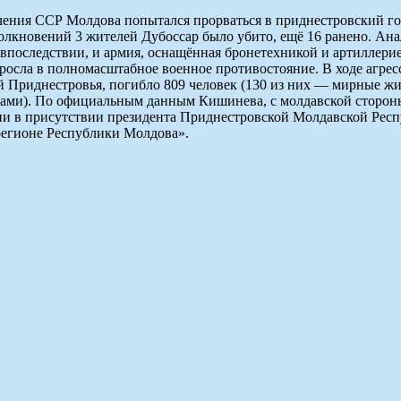
чения ССР Молдова попытался прорваться в приднестровский го
толкновений 3 жителей Дубоссар было убито, ещё 16 ранено. А
 а, впоследствии, и армия, оснащённая бронетехникой и артилл
реросла в полномасштабное военное противостояние. В ходе аг
 Приднестровья, погибло 809 человек (130 из них — мирные жи
ами). По официальным данным Кишинева, с молдавской стороны
вии в присутствии президента Приднестровской Молдавской Ре
регионе Республики Молдова».