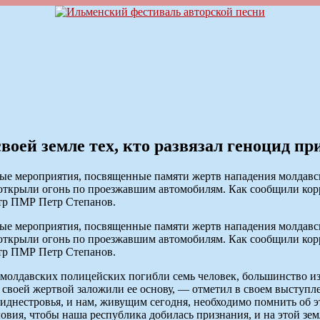
ей земле тех, кто развязал геноцид пр
ые мероприятия, посвященные памяти жертв нападения молдавски
и открыли огонь по проезжавшим автомобилям. Как сообщили к
стр ПМР Петр Степанов.
ые мероприятия, посвященные памяти жертв нападения молдавски
и открыли огонь по проезжавшим автомобилям. Как сообщили к
стр ПМР Петр Степанов.
 молдавских полицейских погибли семь человек, большинство и
и своей жертвой заложили ее основу, — отметил в своем высту
иднестровья, и нам, живущим сегодня, необходимо помнить об эт
вия, чтобы наша республика добилась признания, и на этой зем