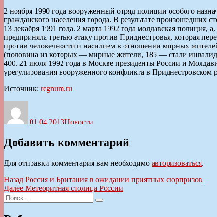
2 ноября 1990 года вооруженный отряд полиции особого назна
гражданского населения города. В результате произошедших с
13 декабря 1991 года. 2 марта 1992 года молдавская полиция,
предприняла третью атаку против Приднестровья, которая пе
против человечности и насилием в отношении мирных жителей
(половина из которых — мирные жители, 185 — стали инвалид
400. 21 июля 1992 года в Москве президенты России и Молда
урегулирования вооруженного конфликта в Приднестровском 
Источник:
regnum.ru
Автор
Опубликовано
Рубрики
01.04.2013
Новости
Добавить комментарий
Для отправки комментария вам необходимо
авторизоваться
.
Навигация
Предыдущая
Назад
Россия и Британия в ожидании приятных сюрпризов
запись:
Следующая
Далее
Метеоритная столица России
по
Искать:
запись:
Поиск
записям