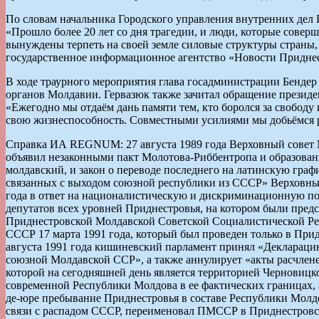
По словам начальника Городского управления внутренних дел
«Прошло более 20 лет со дня трагедии, и люди, которые совер
вынуждены терпеть на своей земле силовые структуры страны,
государственное информационное агентство «Новости Приднес
В ходе траурного мероприятия глава госадминистрации Бендер
органов Молдавии. Гервазюк также зачитал обращение президен
«Ежегодно мы отдаём дань памяти тем, кто боролся за свободу 
свою жизнеспособность. Совместными усилиями мы добьёмся р
Справка ИА REGNUM: 27 августа 1989 года Верховный совет М
объявил незаконными пакт Молотова-Риббентропа и образован
молдавский, и закон о переводе последнего на латинскую граф
связанных с выходом союзной республики из СССР» Верховный
года в ответ на националистическую и дискриминационную по
депутатов всех уровней Приднестровья, на котором были пред
Приднестровской Молдавской Советской Социалистической Ре
СССР 17 марта 1991 года, который был проведен только в Прид
августа 1991 года кишиневский парламент принял «Деклараци
союзной Молдавской ССР», а также аннулирует «акты расчлене
которой на сегодняшней день является территорией Черновицк
современной Республики Молдова в ее фактических границах, 
де-юре пребывание Приднестровья в составе Республики Мол
связи с распадом СССР, переименовал ПМССР в Приднестров