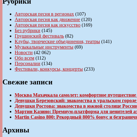
Рубрики
Авторская песня в регионах
(107)
Авторская песня как движение
(120)
Авторская песня как искусство
(169)
Без рубрики
(145)
Грушинский фестиваль
(82)
Клубы, творческие объединения, театры
(141)
Музыкальные инструменты
(69)
Новости
(42 062)
Обо всем
(112)
Персоналии
(134)
Фестивали, конкурсы, концерты
(233)
Свежие записи
Москва Махачкала самолет: комфортное путешествие
Девушки Березовский: знакомства в уральском город
Девушки Ростова: знакомства в южной столице Росси
Мартин Казино: Премиум-платформа для ценителей а
Martin Casino 800: Рекордный 800% бонус и безгран
Архивы