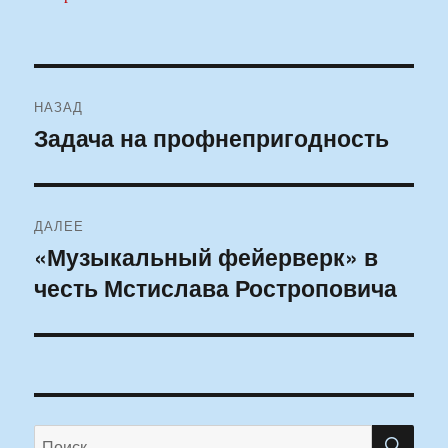
Навигация
НАЗАД
по
Задача на профнепригодность
Предыдущая
запись:
записям
ДАЛЕЕ
«Музыкальный фейерверк» в
Следующая
честь Мстислава Ростроповича
запись:
ПО
Искать: