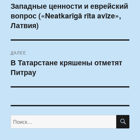
по
Западные ценности и еврейский
Предыдущая
вопрос («Neatkarīgā rīta avīze»,
запись:
записям
Латвия)
ДАЛЕЕ
В Татарстане кряшены отметят
Следующая
Питрау
запись:
ПО
Искать: