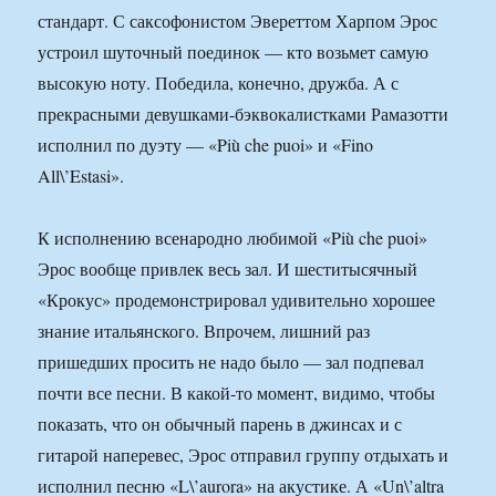
стандарт. С саксофонистом Эвереттом Харпом Эрос
устроил шуточный поединок — кто возьмет самую
высокую ноту. Победила, конечно, дружба. А с
прекрасными девушками-бэквокалистками Рамазотти
исполнил по дуэту — «Più che puoi» и «Fino
All\’Estasi».
К исполнению всенародно любимой «Più che puoi»
Эрос вообще привлек весь зал. И шеститысячный
«Крокус» продемонстрировал удивительно хорошее
знание итальянского. Впрочем, лишний раз
пришедших просить не надо было — зал подпевал
почти все песни. В какой-то момент, видимо, чтобы
показать, что он обычный парень в джинсах и с
гитарой наперевес, Эрос отправил группу отдыхать и
исполнил песню «L\’aurora» на акустике. А «Un\’altra