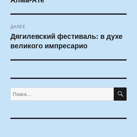
записям
ДАЛЕЕ
Дягилевский фестиваль: в духе
Следующая
великого импресарио
запись:
ПО
Искать: