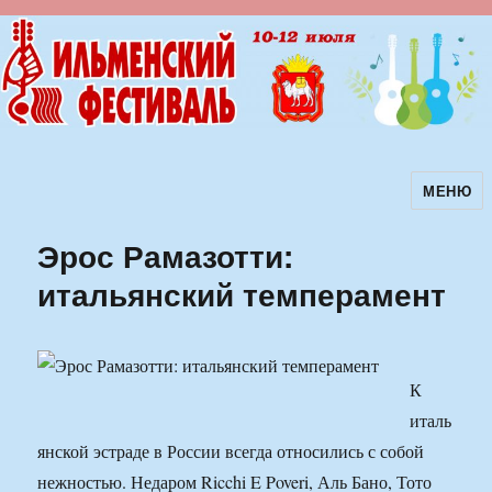
МЕНЮ
Ильменский фестиваль авторской
песни
Эрос Рамазотти:
итальянский темперамент
К
италь
янской эстраде в России всегда относились с собой
нежностью. Недаром Ricchi E Poveri, Аль Бано, Тото