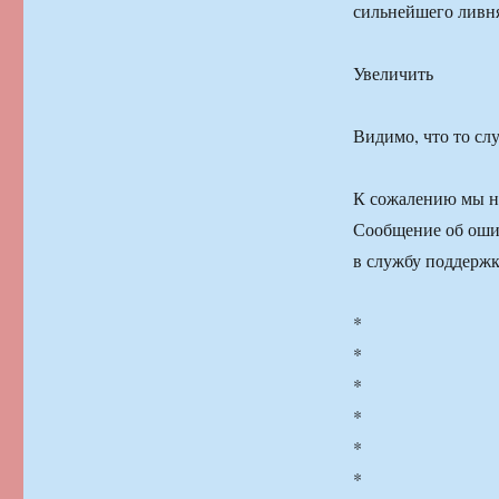
сильнейшего ливня
Увеличить
Видимо, что то с
К сожалению мы не
Сообщение об оши
в службу поддерж
*
*
*
*
*
*