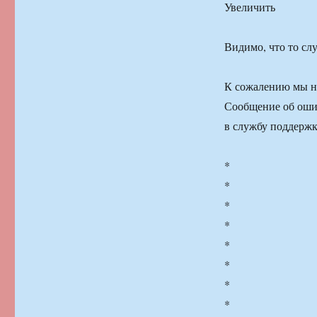
Увеличить
Видимо, что то с
К сожалению мы не
Сообщение об оши
в службу поддерж
*
*
*
*
*
*
*
*