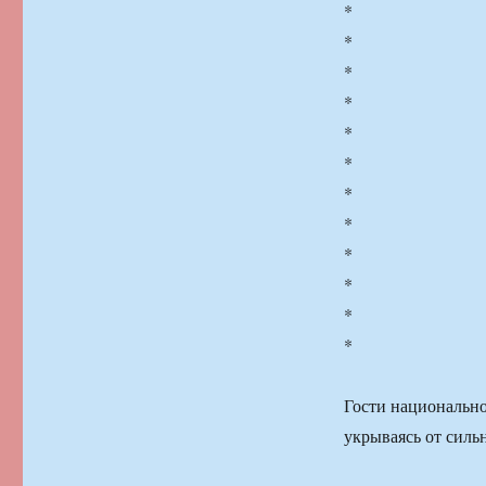
*
*
*
*
*
*
*
*
*
*
*
*
Гости национально
укрываясь от силь