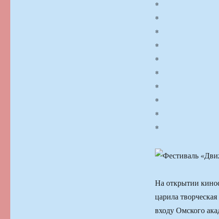
*
*
*
*
*
*
*
*
*
*
На открытии киноф
царила творческая
входу Омского ака