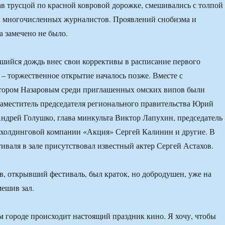
ав трусцой по красной ковровой дорожке, смешивались с толпой
и многочисленных журналистов. Проявлений снобизма и
а замечено не было.
ийся дождь внес свои коррективы в расписание первого
 – торжественное открытие началось позже. Вместе с
тором Назаровым среди приглашенных омских випов были
аместитель председателя регионального правительства Юрий
Андрей Голушко, глава минкульта Виктор Лапухин, председатель
 холдинговой компании «Акция» Сергей Калинин и другие. В
тиваля в зале присутствовал известный актер Сергей Астахов.
в, открывший фестиваль, был краток, но добродушен, уже на
мешив зал.
 городе происходит настоящий праздник кино. Я хочу, чтобы