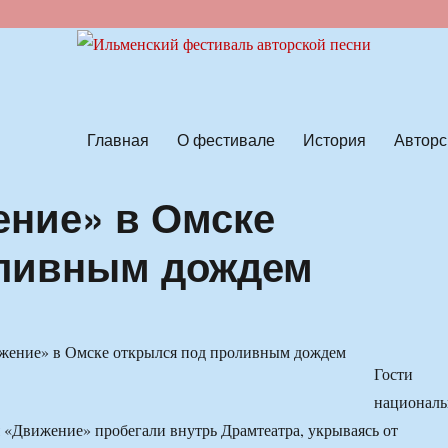
ской песни
Главная
О фестивале
История
Авторс
ние» в Омске
оливным дождем
Гости
националь
 «Движение» пробегали внутрь Драмтеатра, укрываясь от