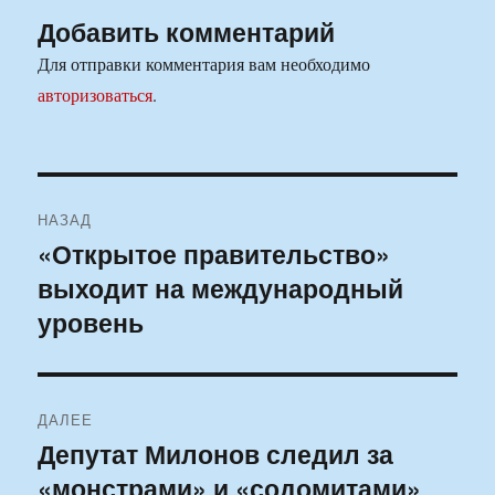
Добавить комментарий
Для отправки комментария вам необходимо
авторизоваться
.
Навигация
НАЗАД
по
«Открытое правительство»
Предыдущая
выходит на международный
запись:
записям
уровень
ДАЛЕЕ
Депутат Милонов следил за
Следующая
«монстрами» и «содомитами»
запись: