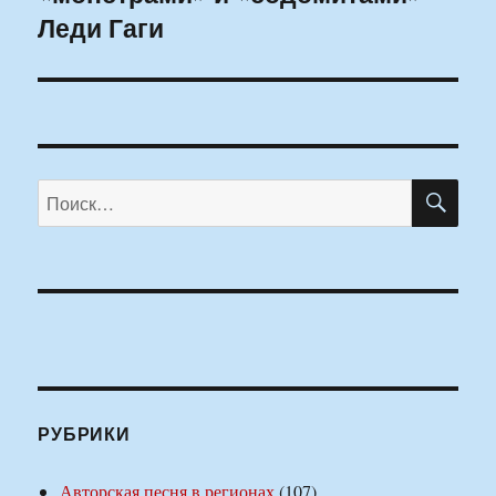
Леди Гаги
ПО
Искать:
РУБРИКИ
Авторская песня в регионах
(107)