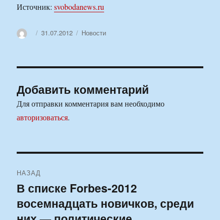
Источник:
svobodanews.ru
Автор
Опубликовано
Рубрики
31.07.2012
Новости
Добавить комментарий
Для отправки комментария вам необходимо
авторизоваться
.
Навигация
НАЗАД
по
В списке Forbes-2012
Предыдущая
восемнадцать новичков, среди
запись:
записям
них — политические