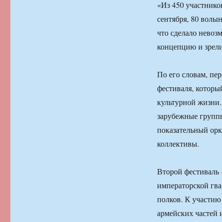
«Из 450 участнико
сентября, 80 волы
что сделало невоз
концепцию и зрел
По его словам, пе
фестиваля, которы
культурной жизни.
зарубежные группы
показательный ор
коллективы.
Второй фестиваль 
императорской гва
полков. К участию
армейских частей 