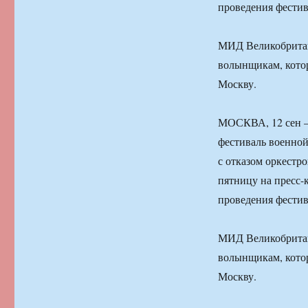
проведения фести
МИД Великобритани
волынщикам, котор
Москву.
МОСКВА, 12 сен 
фестиваль военной
с отказом оркестр
пятницу на пресс
проведения фести
МИД Великобритани
волынщикам, котор
Москву.