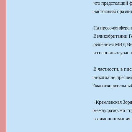
что предстоящий ф
настоящим праздн
На пресс-конферен
Великобритании Го
решением МИД Вел
из основных участ
В частности, в пи
никогда не пресле
благотворительный
«Кремлевская Зоря
между разными стр
взаимопонимания 