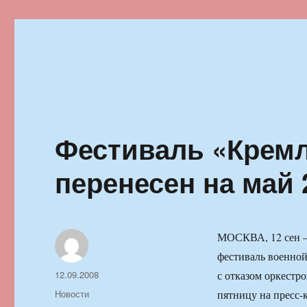
Ильменский фестиваль автор
Фестиваль «Кремл
перенесен на май 
МОСКВА, 12 сен 
фестиваль военной
Автор
Опубликовано
12.09.2008
с отказом оркестр
Рубрики
Новости
пятницу на пресс