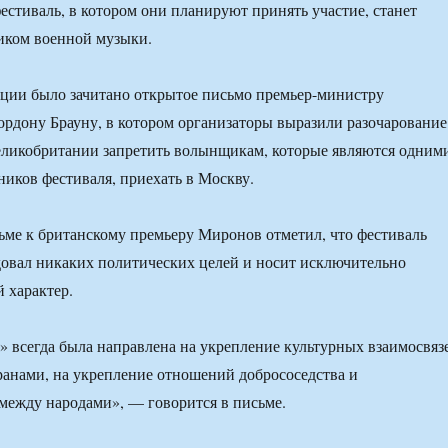
естиваль, в котором они планируют принять участие, станет
иком военной музыки.
ции было зачитано открытое письмо премьер-министру
рдону Брауну, в котором организаторы выразили разочарование
икобритании запретить волынщикам, которые являются одним
ников фестиваля, приехать в Москву.
сьме к британскому премьеру Миронов отметил, что фестиваль
довал никаких политических целей и носит исключительно
 характер.
» всегда была направлена на укрепление культурных взаимосвяз
анами, на укрепление отношений добрососедства и
между народами», — говорится в письме.