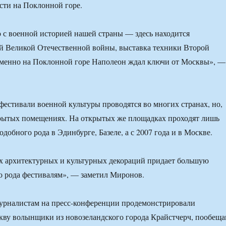
сти на Поклонной горе.
о с военной историей нашей страны — здесь находится
й Великой Отечественной войны, выставка техники Второй
менно на Поклонной горе Наполеон ждал ключи от Москвы», —
фестивали военной культуры проводятся во многих странах, но,
крытых помещениях. На открытых же площадках проходят лишь
добного рода в Эдинбурге, Базеле, а с 2007 года и в Москве.
х архитектурных и культурных декораций придает большую
о рода фестивалям», — заметил Миронов.
журналистам на пресс-конференции продемонстрировали
ву волынщики из новозеландского города Крайстчерч, пообеща