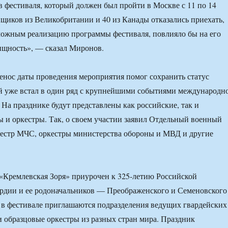
в фестиваля, который должен был пройти в Москве с 11 по 14
нщиков из Великобритании и 40 из Канады отказались приехать,
можным реализацию программы фестиваля, повлияло бы на его
ищность», — сказал Миронов.
ренос даты проведения мероприятия помог сохранить статус
й уже встал в один ряд с крупнейшими событиями международн
 На празднике будут представлены как российские, так и
 и оркестры. Так, о своем участии заявил Отдельный военный
кестр МЧС, оркестры министерства обороны и МВД и другие
«Кремлевская Зоря» приурочен к 325-летию Российской
рдии и ее родоначальников — Преображенского и Семеновского
 в фестивале приглашаются подразделения ведущих гвардейских
и образцовые оркестры из разных стран мира. Праздник