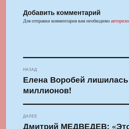
Добавить комментарий
Для отправки комментария вам необходимо
авторизо
Навигация
НАЗАД
по
Елена Воробей лишилась 
Предыдущая
запись:
записям
миллионов!
ДАЛЕЕ
Дмитрий МЕДВЕДЕВ: «Это
Следующая