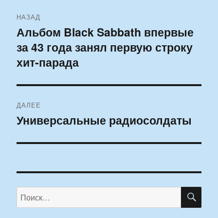
Навигация
НАЗАД
по
Альбом Black Sabbath впервые
Предыдущая
за 43 года занял первую строку
запись:
записям
хит-парада
ДАЛЕЕ
Универсальные радиосолдаты
Следующая
запись:
ПО
Искать: