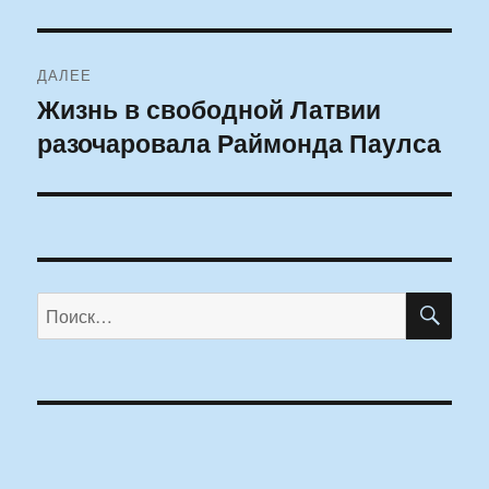
ДАЛЕЕ
Жизнь в свободной Латвии
Следующая
разочаровала Раймонда Паулса
запись:
ПО
Искать: