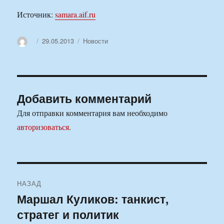
Источник:
samara.aif.ru
Автор
Опубликовано
Рубрики
29.05.2013
Новости
Добавить комментарий
Для отправки комментария вам необходимо
авторизоваться
.
Навигация
НАЗАД
по
Маршал Куликов: танкист,
Предыдущая
стратег и политик
запись:
записям