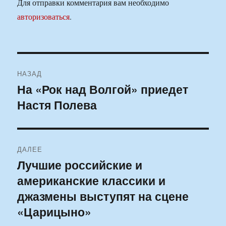
Для отправки комментария вам необходимо
авторизоваться
.
Навигация
НАЗАД
по
На «Рок над Волгой» приедет
Предыдущая
Настя Полева
запись:
записям
ДАЛЕЕ
Лучшие российские и
Следующая
американские классики и
запись:
джазмены выступят на сцене
«Царицыно»