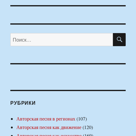
ПО
Искать:
РУБРИКИ
Авторская песня в регионах
(107)
Авторская песня как движение
(120)
Авторская песня как искусство
(169)