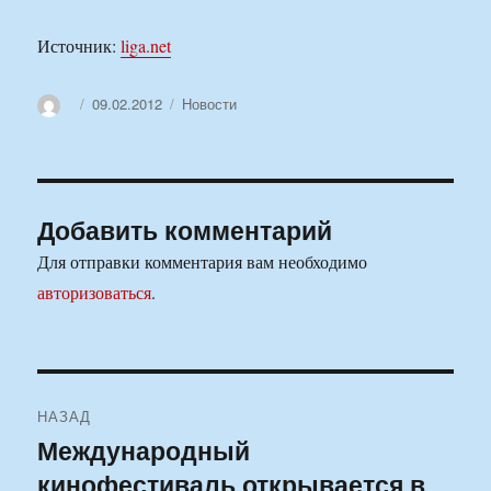
Источник:
liga.net
Автор
Опубликовано
Рубрики
09.02.2012
Новости
Добавить комментарий
Для отправки комментария вам необходимо
авторизоваться
.
Навигация
НАЗАД
по
Международный
Предыдущая
кинофестиваль открывается в
запись:
записям