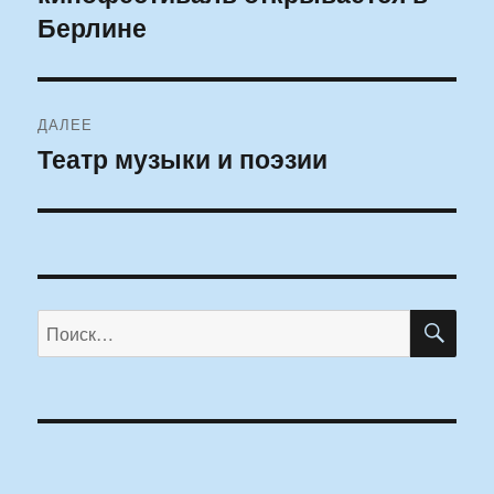
Берлине
ДАЛЕЕ
Театр музыки и поэзии
Следующая
запись:
ПО
Искать: