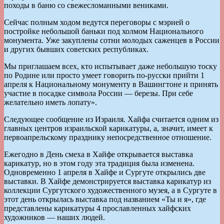
походы в баню со свежесломанными вениками.
Сейчас полным ходом ведутся переговоры с мэрией о
постройке небольшой баньки под холмом Национального
монумента. Уже закуплены сотни молодых саженцев в России
и других бывших советских республиках.
Мы приглашаем всех, кто испытывает даже небольшую тоску
по Родине или просто умеет говорить по-русски прийти 1
апреля к Национальному монументу в Вашингтоне и принять
участие в посадке символа России — березы. При себе
желательно иметь лопату».
Следующее сообщение из Израиля. Хайфа считается одним из
главных центров израильской карикатуры, а, значит, имеет к
первоапрельскому празднику непосредственное отношение.
Ежегодно в День смеха в Хайфе открывается выставка
карикатур, но в этом году эта традиция была изменена.
Одновременно 1 апреля в Хайфе и Сургуте открылись две
выставки. В Хайфе демонстрируется выставка карикатур из
коллекции Сургутского художественного музея, а в Сургуте в
этот день открылась выставка под названием «Ты и я», где
представлены карикатуры 4 прославленных хайфских
художников — наших людей.