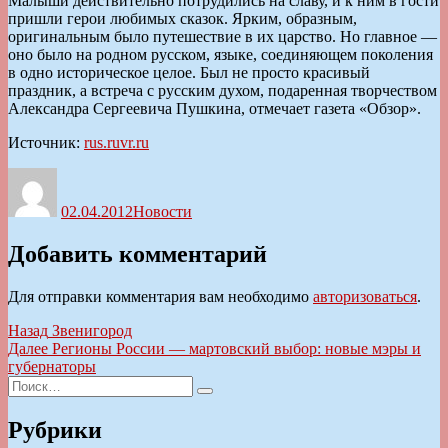
Малыши действительно потрудились на славу, и к ним в гости
пришли герои любимых сказок. Ярким, образным,
оригинальным было путешествие в их царство. Но главное —
оно было на родном русском, языке, соединяющем поколения
в одно историческое целое. Был не просто красивый
праздник, а встреча с русским духом, подаренная творчеством
Александра Сергеевича Пушкина, отмечает газета «Обзор».
Источник:
rus.ruvr.ru
Автор
Опубликовано
Рубрики
02.04.2012
Новости
Добавить комментарий
Для отправки комментария вам необходимо
авторизоваться
.
Навигация
Предыдущая
Назад
Звенигород
запись:
Следующая
Далее
Регионы России — мартовский выбор: новые мэры и
по
запись:
губернаторы
записям
Искать:
Поиск
Рубрики