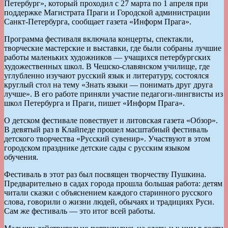
Петербург», который проходил с 27 марта по 1 апреля при
поддержке Магистрата Праги и Городской администрации
Санкт-Петербурга, сообщает газета «Информ Прага».
Программа фестиваля включала концерты, спектакли,
творческие мастерские и выставки, где были собраны лучшие
работы маленьких художников — учащихся петербургских
художественных школ. В Чешско-славянском училище, где
углубленно изучают русский язык и литературу, состоялся
круглый стол на тему «Знать языки — понимать друг друга
лучше». В его работе приняли участие педагоги-лингвисты из
школ Петербурга и Праги, пишет «Информ Прага».
О детском фестивале повествует и литовская газета «Обзор».
В девятый раз в Клайпеде прошел масштабный фестиваль
детского творчества «Русский сувенир». Участвуют в этом
городском празднике детские сады с русским языком
обучения.
Фестиваль в этот раз был посвящен творчеству Пушкина.
Предварительно в садах города прошла большая работа: детям
читали сказки с объяснением каждого старинного русского
слова, говорили о жизни людей, обычаях и традициях Руси.
Сам же фестиваль — это итог всей работы.