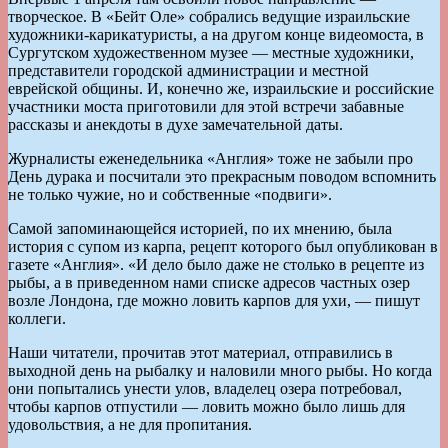
творческое. В «Бейт Оле» собрались ведущие израильские
художники-карикатуристы, а на другом конце видеомоста, в
Сургутском художественном музее — местные художники,
представители городской администрации и местной
еврейской общины. И, конечно же, израильские и российские
участники моста приготовили для этой встречи забавные
рассказы и анекдоты в духе замечательной даты.
Журналисты еженедельника «Англия» тоже не забыли про
День дурака и посчитали это прекрасным поводом вспомнить
не только чужие, но и собственные «подвиги».
Самой запоминающейся историей, по их мнению, была
история с супом из карпа, рецепт которого был опубликован в
газете «Англия». «И дело было даже не столько в рецепте из
рыбы, а в приведенном нами списке адресов частных озер
возле Лондона, где можно ловить карпов для ухи, — пишут
коллеги.
Наши читатели, прочитав этот материал, отправились в
выходной день на рыбалку и наловили много рыбы. Но когда
они попытались унести улов, владелец озера потребовал,
чтобы карпов отпустили — ловить можно было лишь для
удовольствия, а не для пропитания.