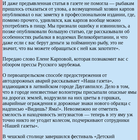
И даже предъявленная статья в газете не помогла — рыбакам
пришлось отказаться от улова, а возмущенный хозяин карпов
опубликовал о нас заметку в профессиональном издании, где,
помимо прочего, удивлялся, как карпов вообще можно
употреблять в пищу. Мы признали ошибку и извинились, а
позже опубликовали большую статью, где рассказывали об
особенностях рыбалки в водоемах Великобритании, и что
даже если с вас берут деньги за пойманную рыбу, это не
значит, что вы можете обращаться с ней как захотите».
Передаю слово Елене Карповой, которая познакомит вас с
обзором прессы Русского зарубежья.
О первоапрельском способе предостережения от
автодорожных аварий рассказывает «Наша газета»,
издающаяся в латвийском городе Даугавпилсе. Дело в том,
что в городе неизвестные волонтеры присыпали опасные ямы
на дорогах землей, водрузили на них цветы в горшках,
аварийные ограждения и дорожные знаки нового образца с
надписью «Видишь? Яма!». Невозможно не отметить
смелость и находчивость энтузиастов — теперь в эту яму уж
точно никто не угодит колесом, подчеркивают сотрудники
«Нашей газеты».
В чешской столице завершился фестиваль «Детский