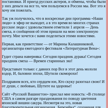
постановки. И приезд русских актеров, и обмены, чтобы были
у них деньги на все то, чем пользуемся в России мы. Вот это я
хочу им пожелать.
Так уж получилось, что в воскресные дни программа «Наши
люди» в эфир не выходит, а в это время во многих странах
русские люди с удовольствием отметили 1 апреля — День
смеха, и сообщения об этом пришли на мою электронную
почту. Мне хочется с вами поделиться этими новостями.
Первая, как приветствие — от Марины Калашниковой,
организатора ежегодного фестиваля «Литературная Вена»:
Гудит страна наверняка: Сегодня праздник дурака! Сегодня
праздник смеха — Времен старинных эхо!
Представьте только: с давних пор Все в этот день мололи
вздор, И, баловни эпохи, Шутили скоморохи!
Поздравим всех, кто сердцем юн, Кто скуку разогнал свою! И
от души, с любовью, Шутите на здоровье!
Сайт «Русский Вашингтон» прислал мне новость: «В столице
США в самом разгаре празднования по поводу цветения
японской вишни сакура. Несмотря на это, новая
благотворительная организация „Березайка“, созданная для