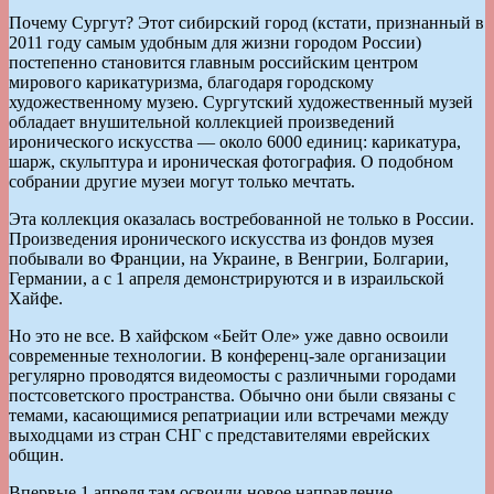
Почему Сургут? Этот сибирский город (кстати, признанный в
2011 году самым удобным для жизни городом России)
постепенно становится главным российским центром
мирового карикатуризма, благодаря городскому
художественному музею. Сургутский художественный музей
обладает внушительной коллекцией произведений
иронического искусства — около 6000 единиц: карикатура,
шарж, скульптура и ироническая фотография. О подобном
собрании другие музеи могут только мечтать.
Эта коллекция оказалась востребованной не только в России.
Произведения иронического искусства из фондов музея
побывали во Франции, на Украине, в Венгрии, Болгарии,
Германии, а с 1 апреля демонстрируются и в израильской
Хайфе.
Но это не все. В хайфском «Бейт Оле» уже давно освоили
современные технологии. В конференц-зале организации
регулярно проводятся видеомосты с различными городами
постсоветского пространства. Обычно они были связаны с
темами, касающимися репатриации или встречами между
выходцами из стран СНГ с представителями еврейских
общин.
Впервые 1 апреля там освоили новое направление —