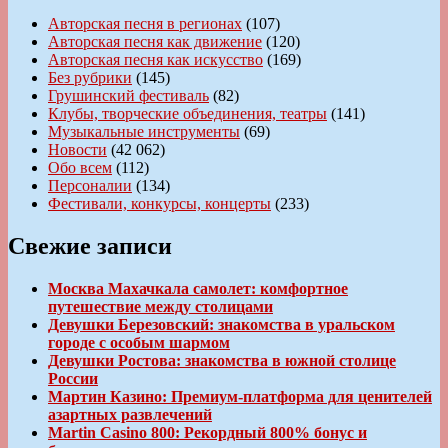
Авторская песня в регионах
(107)
Авторская песня как движение
(120)
Авторская песня как искусство
(169)
Без рубрики
(145)
Грушинский фестиваль
(82)
Клубы, творческие объединения, театры
(141)
Музыкальные инструменты
(69)
Новости
(42 062)
Обо всем
(112)
Персоналии
(134)
Фестивали, конкурсы, концерты
(233)
Свежие записи
Москва Махачкала самолет: комфортное
путешествие между столицами
Девушки Березовский: знакомства в уральском
городе с особым шармом
Девушки Ростова: знакомства в южной столице
России
Мартин Казино: Премиум-платформа для ценителей
азартных развлечений
Martin Casino 800: Рекордный 800% бонус и