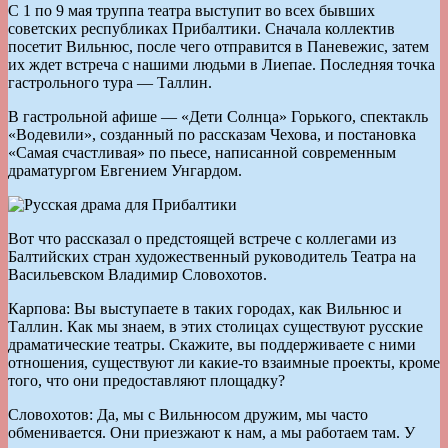
С 1 по 9 мая труппа театра выступит во всех бывших
советских республиках Прибалтики. Сначала коллектив
посетит Вильнюс, после чего отправится в Паневежис, затем
их ждет встреча с нашими людьми в Лиепае. Последняя точка
гастрольного тура — Таллин.
В гастрольной афише — «Дети Солнца» Горького, спектакль
«Водевили», созданный по рассказам Чехова, и постановка
«Самая счастливая» по пьесе, написанной современным
драматургом Евгением Унгардом.
Вот что рассказал о предстоящей встрече с коллегами из
Балтийских стран художественный руководитель Театра на
Васильевском Владимир Словохотов.
Карпова: Вы выступаете в таких городах, как Вильнюс и
Таллин. Как мы знаем, в этих столицах существуют русские
драматические театры. Скажите, вы поддерживаете с ними
отношения, существуют ли какие-то взаимные проекты, кроме
того, что они предоставляют площадку?
Словохотов: Да, мы с Вильнюсом дружим, мы часто
обменивается. Они приезжают к нам, а мы работаем там. У