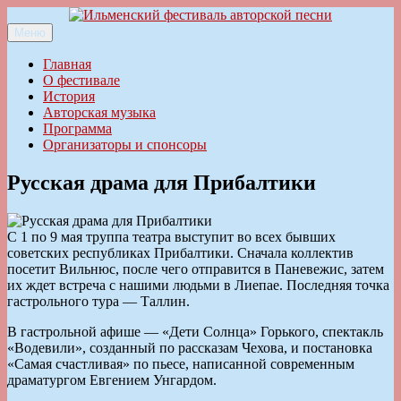
Перейти
к
Меню
Ильменский фестиваль авторской песни
содержимому
Главная
О фестивале
История
Авторская музыка
Программа
Организаторы и спонсоры
Русская драма для Прибалтики
С 1 по 9 мая труппа театра выступит во всех бывших
советских республиках Прибалтики. Сначала коллектив
посетит Вильнюс, после чего отправится в Паневежис, затем
их ждет встреча с нашими людьми в Лиепае. Последняя точка
гастрольного тура — Таллин.
В гастрольной афише — «Дети Солнца» Горького, спектакль
«Водевили», созданный по рассказам Чехова, и постановка
«Самая счастливая» по пьесе, написанной современным
драматургом Евгением Унгардом.