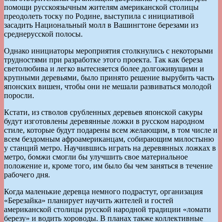
помощи русскоязычным жителям американской столицы
преодолеть тоску по Родине, выступила с инициативой
засадить Национальный молл в Вашингтоне березами из
среднерусской полосы.
Однако инициаторы мероприятия столкнулись с некоторыми
трудностями при разработке этого проекта. Так как береза
светолюбива и легко вытесняется более долгоживущими и
крупными деревьями, было принято решение вырубить часть
японских вишен, чтобы они не мешали развиваться молодой
поросли.
Кстати, из стволов срубленных деревьев японской сакуры
будут изготовлены деревянные ложки в русском народном
стиле, которые будут подарены всем желающим, в том числе и
всем бездомным афроамериканцам, собирающим милостыню
у станций метро. Научившись играть на деревянных ложках в
метро, бомжи смогли бы улучшить свое материальное
положение и, кроме того, им было бы чем заняться в течение
рабочего дня.
Когда маленькие деревца немного подрастут, организация
«Березайка» планирует научить жителей и гостей
американской столицы русской народной традиции «ломати
березу» и водить хороводы. В планах также коллективные