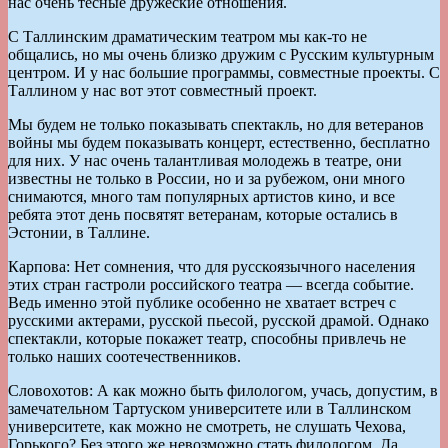
нас очень тесные дружеские отношения.
С Таллинским драматическим театром мы как-то не
общались, но мы очень близко дружим с Русским культурным
центром. И у нас большие программы, совместные проекты. С
Таллином у нас вот этот совместный проект.
Мы будем не только показывать спектакль, но для ветеранов
войны мы будем показывать концерт, естественно, бесплатно
для них. У нас очень талантливая молодежь в театре, они
известны не только в России, но и за рубежом, они много
снимаются, много там популярных артистов кино, и все
ребята этот день посвятят ветеранам, которые остались в
Эстонии, в Таллине.
Карпова: Нет сомнения, что для русскоязычного населения
этих стран гастроли российского театра — всегда событие.
Ведь именно этой публике особенно не хватает встреч с
русскими актерами, русской пьесой, русской драмой. Однако
спектакли, которые покажет театр, способны привлечь не
только наших соотечественников.
Словохотов: А как можно быть филологом, учась, допустим, в
замечательном Тартуском университете или в Таллинском
университете, как можно не смотреть, не слушать Чехова,
Горького? Без этого же невозможно стать филологом. Да