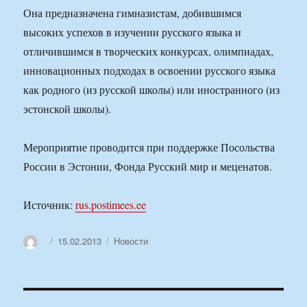
Она предназначена гимназистам, добившимся
высоких успехов в изучении русского языка и
отличившимся в творческих конкурсах, олимпиадах,
инновационных подходах в освоении русского языка
как родного (из русской школы) или иностранного (из
эстонской школы).
Мероприятие проводится при поддержке Посольства
России в Эстонии, Фонда Русский мир и меценатов.
Источник:
rus.postimees.ee
Автор
Опубликовано
Рубрики
15.02.2013
Новости