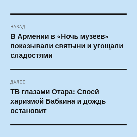
Навигация
НАЗАД
по
В Армении в «Ночь музеев»
Предыдущая
показывали святыни и угощали
запись:
записям
сладостями
ДАЛЕЕ
ТВ глазами Отара: Своей
Следующая
харизмой Бабкина и дождь
запись:
остановит