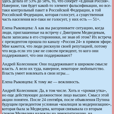
здесь дельта от 53% до 58%, то, что соберет «Единая Россия».
Наверное, там будет какой-то элемент фальсификации, но все-
таки контрольный пакет в Российской Федерации, в той
Российской Федерации, которая голосует, а существенная
часть населения все-таки не голосует, у них есть — 51+.
Елена Рыковцева: А как вы расцениваете ситуацию, когда
люди, приглашенные на встречу с Дмитрием Медведевым,
были записаны в его сторонники, не зная об этом? Их встреча
с президентом прошла по каналу «Россия 24» в прямом эфире.
Мне кажется, что люди рискнули своей репутацией, потому
что ведь если это уже не совсем президент, то кого они
поддерживают, что они поддерживают?
Андрей Колесников: Они поддерживают в широком смысле
власть. А вело их туда, наверное, некоторое любопытство.
Власть умеет вовлекать в свои игры…
Елена Рыковцева: К тому же — вежливость.
Андрей Колесников: Да, в том числе. Хоть и «хромая утка»,
но еще действующее должностное лицо высшее. Смысл этой
акции понятен. После 24 сентября, после объявления Путина
будущим президентом условная «коалиция за модернизацию»,
которая была за Медведева, которая связывала со вторым
сроком Медведева надежды на демократизацию, на