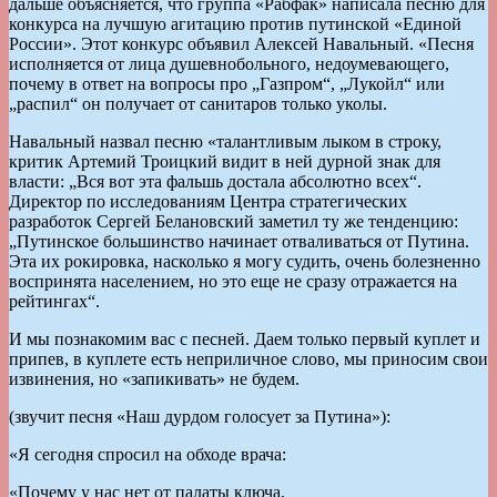
дальше объясняется, что группа «Рабфак» написала песню для
конкурса на лучшую агитацию против путинской «Единой
России». Этот конкурс объявил Алексей Навальный. «Песня
исполняется от лица душевнобольного, недоумевающего,
почему в ответ на вопросы про „Газпром“, „Лукойл“ или
„распил“ он получает от санитаров только уколы.
Навальный назвал песню «талантливым лыком в строку,
критик Артемий Троицкий видит в ней дурной знак для
власти: „Вся вот эта фальшь достала абсолютно всех“.
Директор по исследованиям Центра стратегических
разработок Сергей Белановский заметил ту же тенденцию:
„Путинское большинство начинает отваливаться от Путина.
Эта их рокировка, насколько я могу судить, очень болезненно
воспринята населением, но это еще не сразу отражается на
рейтингах“.
И мы познакомим вас с песней. Даем только первый куплет и
припев, в куплете есть неприличное слово, мы приносим свои
извинения, но «запикивать» не будем.
(звучит песня «Наш дурдом голосует за Путина»):
«Я сегодня спросил на обходе врача:
«Почему у нас нет от палаты ключа,