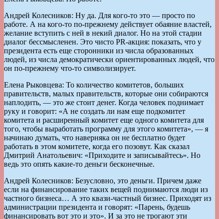
Андрей Колесников: Ну да. Для кого-то это — просто по
работе. А на кого-то по-прежнему действует обаяние властей,
желание вступить с ней в некий диалог. Но на этой стадии
диалог бессмысленен. Это чисто PR-акция: показать, что у
президента есть еще сторонники из числа образованных
людей, из числа демократически ориентированных людей, что
он по-прежнему что-то символизирует.
Елена Рыковцева: То количество комитетов, больших
правительств, малых правительств, которые они собираются
наплодить, — это же стоит денег. Когда человек поднимает
руку и говорит: «А не создать ли нам еще подкомитет
комитета и расширенный комитет еще одного комитета для
того, чтобы выработать программу для этого комитета», — я
начинаю думать, что наверняка он не бесплатно будет
работать в этом комитете, когда его позовут. Как сказал
Дмитрий Анатольевич: «Приходите и записывайтесь». Но
ведь это опять какие-то деньги бесконечные.
Андрей Колесников: Безусловно, это деньги. Причем даже
если на финансирование таких вещей поднимаются люди из
частного бизнеса… А это квази-частный бизнес. Приходят из
администрации президента и говорят: «Парень, будешь
финансировать вот это и это». И за это не трогают эти