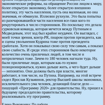
экономические реформы, на обращение России лицом к миру,
более открытую экономику, более открытую внешнюю
политику, эту часть населения, пусть она маленькая, но она
значимая, ее обманули. Иллюзии рухнули. Это была попытка
из разочаровавшейся части населения все-таки кого-то
рекрутировать в число сторонников. Но поскольку это делала
сурковская команда, которая мечется между Путиным и
Медведевым, этот ход был крайне неудачен. Он выглядел, с
моей точки зрения, контр-PR, пиаром против президента, как
и сцены увольнения Кудрина тоже против президента
сработали. Хотя он показывал свою силу тем самым, а показал
свою слабость. И среди этих сторонников было некоторое
количество очень приличных людей, в том числе и
неприличных тоже. Зачем-то 180 человек нагнали туда. Ну,
были приличные люди, которым как-то нужно
позиционироваться, нужно дальше жить, а чего будет дальше
— непонятно. Они должны быть при власти, многие
работают, в том числе, на Путина. Например, на этой встрече
сидел Ярослав Кузьминов, ректор Высшей школы экономики,
исключительного ума человек, делающий благое дело —
пишущий «Программу 2020» для правительства. Ну, пришел к
будущему председателю правительства, которому
реализовывать эту программу.
Елена Рыковцева: По работе.