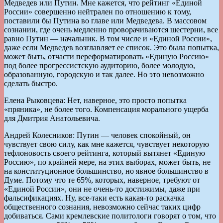
Медведев или Путин. Мне кажется, что рейтинг «Единой
России» совершенно нейтрален по отношению к тому,
поставили бы Путина во главе или Медведева. В массовом
сознании, где очень медленно проворачиваются шестерни, все
равно Путин — начальник. В том числе и «Единой России»,
даже если Медведев возглавляет ее список. Это была попытка,
может быть, отчасти переформатировать «Единую Россию»
под более прогрессистскую аудиторию, более молодую,
образованную, городскую и так далее. Но это невозможно
сделать быстро.
Елена Рыковцева: Нет, наверное, это просто попытка
«пряника», не более того. Компенсация морального ущерба
для Дмитрия Анатольевича.
Андрей Колесников: Путин — человек спокойный, он
чувствует свою силу, как мне кажется, чувствует некоторую
тефлоновость своего рейтинга, который вытянет «Единую
Россию», по крайней мере, на этих выборах, может быть, не
на конституционное большинство, но явное большинство в
Думе. Потому что те 65%, которых, наверное, требуют от
«Единой России», они не очень-то достижимы, даже при
фальсификациях. Ну, все-таки есть какая-то раскачка
общественного сознания, невозможно сейчас таких цифр
добиваться. Сами кремлевские политологи говорят о том, что