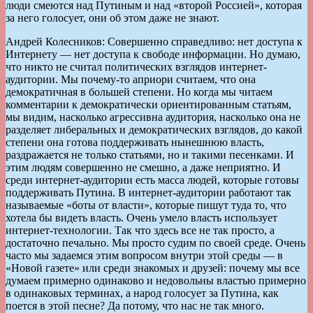
люди смеются над Путиным и над «второй Россией», которая
за него голосует, они об этом даже не знают.
Андрей Колесников: Совершенно справедливо: нет доступа к
Интернету — нет доступа к свободе информации. Но думаю,
что никто не считал политических взглядов интернет-
аудитории. Мы почему-то априори считаем, что она
демократичная в большей степени. Но когда мы читаем
комментарии к демократически ориентированным статьям,
мы видим, насколько агрессивна аудитория, насколько она не
разделяет либеральных и демократических взглядов, до какой
степени она готова поддерживать нынешнюю власть,
раздражается не только статьями, но и такими песенками. И
этим людям совершенно не смешно, а даже неприятно. И
среди интернет-аудитории есть масса людей, которые готовы
поддерживать Путина. В интернет-аудитории работают так
называемые «боты от власти», которые пишут туда то, что
хотела бы видеть власть. Очень умело власть использует
интернет-технологии. Так что здесь все не так просто, а
достаточно печально. Мы просто судим по своей среде. Очень
часто мы задаемся этим вопросом внутри этой среды — в
«Новой газете» или среди знакомых и друзей: почему мы все
думаем примерно одинаково и недовольны властью примерно
в одинаковых терминах, а народ голосует за Путина, как
поется в этой песне? Да потому, что нас не так много.