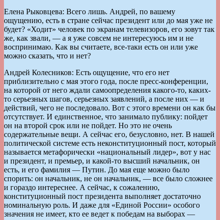
Елена Рыковцева: Всего лишь. Андрей, по вашему
ощущению, есть в стране сейчас президент или до мая уже не
будет? «Ходит» человек по экранам телевизоров, его зовут так
же, как звали, — а я уже совсем не интересуюсь им и не
воспринимаю. Как вы считаете, все-таки есть он или уже
можно сказать, что и нет?
Андрей Колесников: Есть ощущение, что его нет
приблизительно с мая этого года, после пресс-конференции,
на которой от него ждали самоопределения какого-то, каких-
то серьезных шагов, серьезных заявлений, а после них — и
действий, чего не последовало. Вот с этого времени он как бы
отсутствует. И единственное, что занимало публику: пойдет
он на второй срок или не пойдет. Но это не очень
содержательные вещи. А сейчас его, безусловно, нет. В нашей
политической системе есть неконституционный пост, который
называется метафорически «национальный лидер», вот у нас
и президент, и премьер, и какой-то высший начальник, он
есть, и его фамилия — Путин. До мая еще можно было
спорить: он начальник, не он начальник, — все было сложнее
и гораздо интереснее. А сейчас, к сожалению,
конституционный пост президента выполняет достаточно
номинальную роль. И даже для «Единой России» особого
значения не имеет, кто ее ведет к победам на выборах —