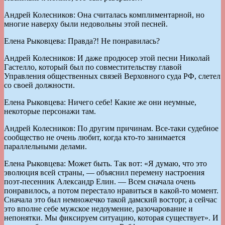
Андрей Колесников: Она считалась комплиментарной, но
многие наверху были недовольны этой песней.
Елена Рыковцева: Правда?! Не понравилась?
Андрей Колесников: И даже продюсер этой песни Николай
Гастелло, который был по совместительству главой
Управления общественных связей Верховного суда РФ, слетел
со своей должности.
Елена Рыковцева: Ничего себе! Какие же они неумные,
некоторые персонажи там.
Андрей Колесников: По другим причинам. Все-таки судебное
сообщество не очень любит, когда кто-то занимается
параллельными делами.
Елена Рыковцева: Может быть. Так вот: «Я думаю, что это
эволюция всей страны, — объяснил перемену настроения
поэт-песенник Александр Елин. — Всем сначала очень
понравилось, а потом перестало нравиться в какой-то момент.
Сначала это был немножечко такой дамский восторг, а сейчас
это вполне себе мужское недоумение, разочарование и
непонятки. Мы фиксируем ситуацию, которая существует». И