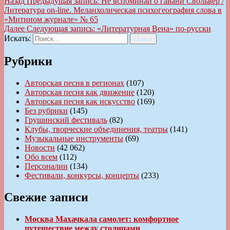
Назад
Предыдущая запись:
Не вспоминай о гавани Свольвер /
Литература on-line. Меланхолическая психогеография слова в
«Митином журнале» № 65
Далее
Следующая запись:
«Литературная Вена» по-русски
Искать:
Поиск
Рубрики
Авторская песня в регионах
(107)
Авторская песня как движение
(120)
Авторская песня как искусство
(169)
Без рубрики
(145)
Грушинский фестиваль
(82)
Клубы, творческие объединения, театры
(141)
Музыкальные инструменты
(69)
Новости
(42 062)
Обо всем
(112)
Персоналии
(134)
Фестивали, конкурсы, концерты
(233)
Свежие записи
Москва Махачкала самолет: комфортное
путешествие между столицами