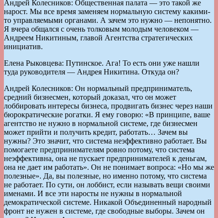
Андрей Колесников: Общественная палата — это такой же
нарост. Мы все время заменяем нормальную систему какими-
то управляемыми органами. А зачем это нужно — непонятно.
Я вчера общался с очень толковым молодым человеком —
Андреем Никитиным, главой Агентства стратегических
инициатив.
Елена Рыковцева: Путинское. Ага! То есть они уже нашли
туда руководителя — Андрея Никитина. Откуда он?
Андрей Колесников: Он нормальный предприниматель,
средний бизнесмен, который доказал, что он может
лоббировать интересы бизнеса, продвигать бизнес через наши
бюрократические рогатки. Я ему говорю: «В принципе, ваше
агентство не нужно в нормальной системе, где бизнесмен
может прийти и получить кредит, работать… Зачем вы
нужны? Это значит, что система неэффективно работает. Вы
помогаете предпринимателям ровно потому, что система
неэффективна, она не пускает предпринимателей к деньгам,
она не дает им работать». Он не понимает вопроса: «Но мы же
полезные». Да, вы полезные, но именно потому, что система
не работает. По сути, он лоббист, если называть вещи своими
именами. И все эти наросты не нужны в нормальной
демократической системе. Никакой Объединенный народный
фронт не нужен в системе, где свободные выборы. Зачем он