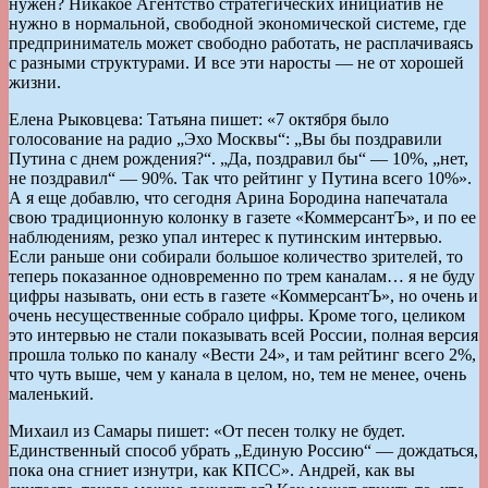
нужен? Никакое Агентство стратегических инициатив не
нужно в нормальной, свободной экономической системе, где
предприниматель может свободно работать, не расплачиваясь
с разными структурами. И все эти наросты — не от хорошей
жизни.
Елена Рыковцева: Татьяна пишет: «7 октября было
голосование на радио „Эхо Москвы“: „Вы бы поздравили
Путина с днем рождения?“. „Да, поздравил бы“ — 10%, „нет,
не поздравил“ — 90%. Так что рейтинг у Путина всего 10%».
А я еще добавлю, что сегодня Арина Бородина напечатала
свою традиционную колонку в газете «КоммерсантЪ», и по ее
наблюдениям, резко упал интерес к путинским интервью.
Если раньше они собирали большое количество зрителей, то
теперь показанное одновременно по трем каналам… я не буду
цифры называть, они есть в газете «КоммерсантЪ», но очень и
очень несущественные собрало цифры. Кроме того, целиком
это интервью не стали показывать всей России, полная версия
прошла только по каналу «Вести 24», и там рейтинг всего 2%,
что чуть выше, чем у канала в целом, но, тем не менее, очень
маленький.
Михаил из Самары пишет: «От песен толку не будет.
Единственный способ убрать „Единую Россию“ — дождаться,
пока она сгниет изнутри, как КПСС». Андрей, как вы