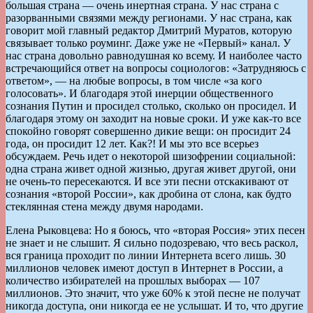
большая страна — очень инертная страна. У нас страна с
разорванными связями между регионами. У нас страна, как
говорит мой главный редактор Дмитрий Муратов, которую
связывает только роуминг. Даже уже не «Первый» канал. У
нас страна довольно равнодушная ко всему. И наиболее часто
встречающийся ответ на вопросы социологов: «Затрудняюсь с
ответом», — на любые вопросы, в том числе «за кого
голосовать». И благодаря этой инерции общественного
сознания Путин и просидел столько, сколько он просидел. И
благодаря этому он заходит на новые сроки. И уже как-то все
спокойно говорят совершенно дикие вещи: он просидит 24
года, он просидит 12 лет. Как?! И мы это все всерьез
обсуждаем. Речь идет о некоторой шизофрении социальной:
одна страна живет одной жизнью, другая живет другой, они
не очень-то пересекаются. И все эти песни отскакивают от
сознания «второй России», как дробина от слона, как будто
стеклянная стена между двумя народами.
Елена Рыковцева: Но я боюсь, что «вторая Россия» этих песен
не знает и не слышит. Я сильно подозреваю, что весь раскол,
вся граница проходит по линии Интернета всего лишь. 30
миллионов человек имеют доступ в Интернет в России, а
количество избирателей на прошлых выборах — 107
миллионов. Это значит, что уже 60% к этой песне не получат
никогда доступа, они никогда ее не услышат. И то, что другие