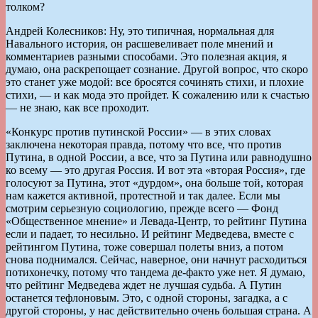
толком?
Андрей Колесников: Ну, это типичная, нормальная для
Навального история, он расшевеливает поле мнений и
комментариев разными способами. Это полезная акция, я
думаю, она раскрепощает сознание. Другой вопрос, что скоро
это станет уже модой: все бросятся сочинять стихи, и плохие
стихи, — и как мода это пройдет. К сожалению или к счастью
— не знаю, как все проходит.
«Конкурс против путинской России» — в этих словах
заключена некоторая правда, потому что все, что против
Путина, в одной России, а все, что за Путина или равнодушно
ко всему — это другая Россия. И вот эта «вторая Россия», где
голосуют за Путина, этот «дурдом», она больше той, которая
нам кажется активной, протестной и так далее. Если мы
смотрим серьезную социологию, прежде всего — Фонд
«Общественное мнение» и Левада-Центр, то рейтинг Путина
если и падает, то несильно. И рейтинг Медведева, вместе с
рейтингом Путина, тоже совершал полеты вниз, а потом
снова поднимался. Сейчас, наверное, они начнут расходиться
потихонечку, потому что тандема де-факто уже нет. Я думаю,
что рейтинг Медведева ждет не лучшая судьба. А Путин
останется тефлоновым. Это, с одной стороны, загадка, а с
другой стороны, у нас действительно очень большая страна. А