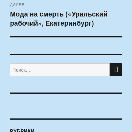
ДАЛЕЕ
Мода на смерть («Уральский
Следующая
рабочий», Екатеринбург)
запись:
ПО
Искать:
РУБРИКИ