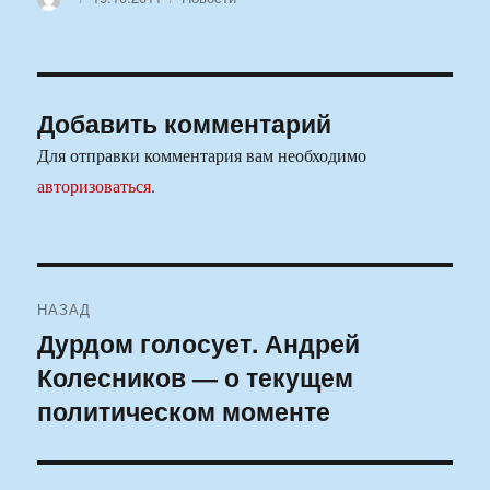
Добавить комментарий
Для отправки комментария вам необходимо
авторизоваться
.
Навигация
НАЗАД
по
Дурдом голосует. Андрей
Предыдущая
Колесников — о текущем
запись:
записям
политическом моменте