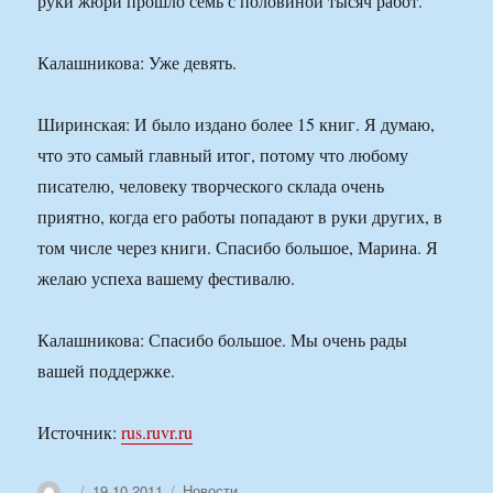
руки жюри прошло семь с половиной тысяч работ.
Калашникова: Уже девять.
Ширинская: И было издано более 15 книг. Я думаю,
что это самый главный итог, потому что любому
писателю, человеку творческого склада очень
приятно, когда его работы попадают в руки других, в
том числе через книги. Спасибо большое, Марина. Я
желаю успеха вашему фестивалю.
Калашникова: Спасибо большое. Мы очень рады
вашей поддержке.
Источник:
rus.ruvr.ru
Автор
Опубликовано
Рубрики
19.10.2011
Новости