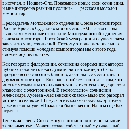
выступал, в Йошкар-Оле. Показываю новые свои сочинения,
и мне интересна реакция публики», — рассказал молодой
композитор.
Председатель Молодежного отделения Союза композиторов
России Ярослав Судзиловский отметил: «Мы с этого года
выделяем ежегодные стипендии Молодежного объединения
Союза композиторов Российской Федерации и осуществляем
заказ и закупку сочинений. Поэтому эти два материальных
стимула помощи молодым композиторам мы с этого года
сможем осуществлять».
Как говорят в филармонии, сочинения современных авторов
публика пока не готова слушать, на этот концерто было
продано всего с десяток билетов, а остальные места заняли
друзья композиторов. Еще одна проблема состоит в том, что
многие музыканты отказываются играть опусы вроде диалога
клавесина с электроникой. В громогласном сочинении
Александра Хубеева «Лес венских сказок» мало кто разобрал
мотивы из вальсов Штрауса, а несколько пожилых зрителей
даже воскликнули: «Пожалели бы клавесин! На нем еще Баха
играть!»
Теперь же члены Союза могут спокойно идти и не на такие
эксперименты: «Молот» создал собственный музыкальный