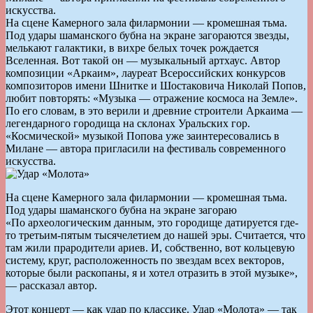
искусства.
На сцене Камерного зала филармонии — кромешная тьма.
Под удары шаманского бубна на экране загораются звезды,
мелькают галактики, в вихре белых точек рождается
Вселенная. Вот такой он — музыкальный артхаус. Автор
композиции «Аркаим», лауреат Всероссийских конкурсов
композиторов имени Шнитке и Шостаковича Николай Попов,
любит повторять: «Музыка — отражение космоса на Земле».
По его словам, в это верили и древние строители Аркаима —
легендарного городища на склонах Уральских гор.
«Космической» музыкой Попова уже заинтересовались в
Милане — автора пригласили на фестиваль современного
искусства.
На сцене Камерного зала филармонии — кромешная тьма.
Под удары шаманского бубна на экране загораю
«По археологическим данным, это городище датируется где-
то третьим-пятым тысячелетием до нашей эры. Считается, что
там жили прародители ариев. И, собственно, вот кольцевую
систему, круг, расположенность по звездам всех векторов,
которые были раскопаны, я и хотел отразить в этой музыке»,
— рассказал автор.
Этот концерт — как удар по классике. Удар «Молота» — так