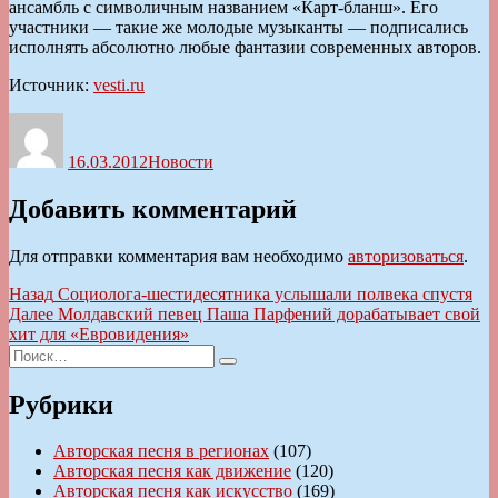
ансамбль с символичным названием «Карт-бланш». Его
участники — такие же молодые музыканты — подписались
исполнять абсолютно любые фантазии современных авторов.
Источник:
vesti.ru
Автор
Опубликовано
Рубрики
16.03.2012
Новости
Добавить комментарий
Для отправки комментария вам необходимо
авторизоваться
.
Навигация
Предыдущая
Назад
Социолога-шестидесятника услышали полвека спустя
запись:
Следующая
Далее
Молдавский певец Паша Парфений дорабатывает свой
по
запись:
хит для «Евровидения»
записям
Искать:
Поиск
Рубрики
Авторская песня в регионах
(107)
Авторская песня как движение
(120)
Авторская песня как искусство
(169)