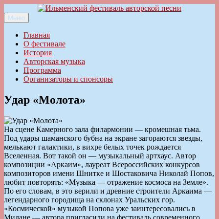
Перейти
к
Меню
Ильменский фестиваль авторской песни
содержимому
Главная
О фестивале
История
Авторская музыка
Программа
Организаторы и спонсоры
Удар «Молота»
На сцене Камерного зала филармонии — кромешная тьма.
Под удары шаманского бубна на экране загораются звезды,
мелькают галактики, в вихре белых точек рождается
Вселенная. Вот такой он — музыкальный артхаус. Автор
композиции «Аркаим», лауреат Всероссийских конкурсов
композиторов имени Шнитке и Шостаковича Николай Попов,
любит повторять: «Музыка — отражение космоса на Земле».
По его словам, в это верили и древние строители Аркаима —
легендарного городища на склонах Уральских гор.
«Космической» музыкой Попова уже заинтересовались в
Милане — автора пригласили на фестиваль современного