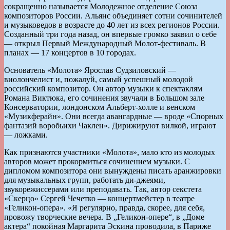
сокращенно называется Молодежное отделение Союза
композиторов России. Альянс объединяет сотни сочинителей
и музыковедов в возрасте до 40 лет из всех регионов России.
Созданный три года назад, он впервые громко заявил о себе
— открыл Первый Международный Молот-фестиваль. В
планах — 17 концертов в 10 городах.
Основатель «Молота» Ярослав Судзиловский —
виолончелист и, пожалуй, самый успешный молодой
российский композитор. Он автор музыки к спектаклям
Романа Виктюка, его сочинения звучали в Большом зале
Консерватории, лондонском Альберт-холле и венском
«Музикферайн». Они всегда авангардные — вроде «Спорных
фантазий воробьихи Чаклен». Дирижируют вилкой, играют
— ложками.
Как признаются участники «Молота», мало кто из молодых
авторов может прокормиться сочинением музыки. С
дипломом композитора они вынуждены писать аранжировки
для музыкальных групп, работать ди-джеями,
звукорежиссерами или преподавать. Так, автор секстета
«Скерцо» Сергей Чечетко — концертмейстер в театре
«Геликон-опера». «Я регулярно, правда, скорее, для себя,
провожу творческие вечера. В „Геликон-опере“, в „Доме
актера“ покойная Маргарита Эскина проводила, в Париже