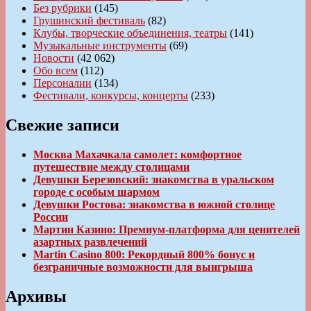
Без рубрики
(145)
Грушинский фестиваль
(82)
Клубы, творческие объединения, театры
(141)
Музыкальные инструменты
(69)
Новости
(42 062)
Обо всем
(112)
Персоналии
(134)
Фестивали, конкурсы, концерты
(233)
Свежие записи
Москва Махачкала самолет: комфортное
путешествие между столицами
Девушки Березовский: знакомства в уральском
городе с особым шармом
Девушки Ростова: знакомства в южной столице
России
Мартин Казино: Премиум-платформа для ценителей
азартных развлечений
Martin Casino 800: Рекордный 800% бонус и
безграничные возможности для выигрыша
Архивы