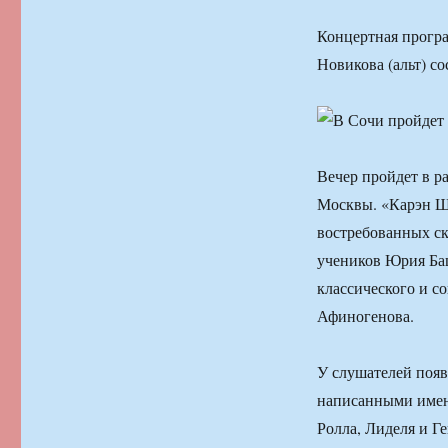
Концертная прогр
Новикова (альт) с
Вечер пройдет в р
Москвы. «Карэн Ша
востребованных ск
учеников Юрия Баш
классического и с
Афиногенова.
У слушателей появ
написанными именн
Ролла, Лиделя и Ге