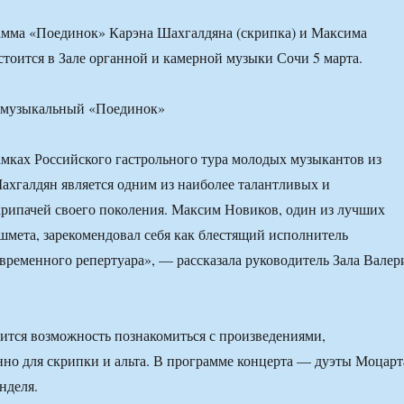
амма «Поединок» Карэна Шахгалдяна (скрипка) и Максима
остоится в Зале органной и камерной музыки Сочи 5 марта.
амках Российского гастрольного тура молодых музыкантов из
хгалдян является одним из наиболее талантливых и
рипачей своего поколения. Максим Новиков, один из лучших
мета, зарекомендовал себя как блестящий исполнитель
овременного репертуара», — рассказала руководитель Зала Валер
ится возможность познакомиться с произведениями,
о для скрипки и альта. В программе концерта — дуэты Моцарт
нделя.