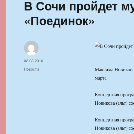
В Сочи пройдет 
«Поединок»
Автор
Опубликовано
02.03.2010
Рубрики
Новости
Максима Новикова 
марта
Концертная прогр
Новикова (альт) с
Концертная прогр
Новикова (альт) с