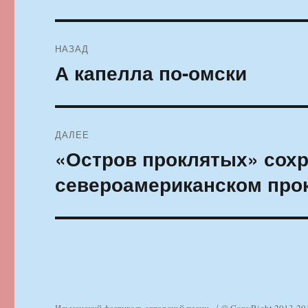
Навигация
НАЗАД
по
А капелла по-омски
Предыдущая
запись:
записям
ДАЛЕЕ
«Остров проклятых» сохр
Следующая
запись:
североамериканском про
Ильменский фестиваль авторской песни
© CopyRight 2013-20