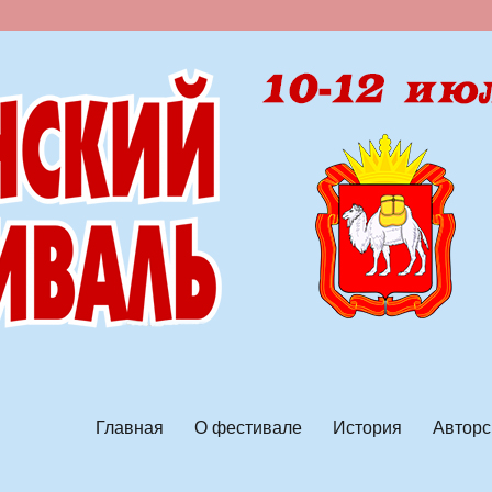
ской песни
Главная
О фестивале
История
Авторс