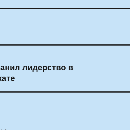
анил лидерство в
кате
16. Все права защищены