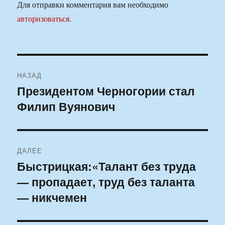
Для отправки комментария вам необходимо
авторизоваться
.
Навигация
НАЗАД
по
Президентом Черногории стал
Предыдущая
Филип Вуянович
запись:
записям
ДАЛЕЕ
Быстрицкая:«Талант без труда
Следующая
— пропадает, труд без таланта
запись:
— никчемен