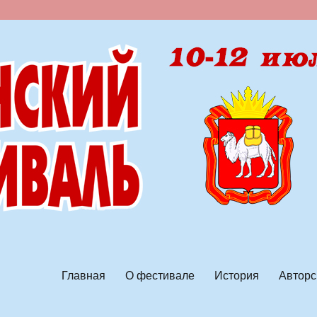
ской песни
Главная
О фестивале
История
Авторс