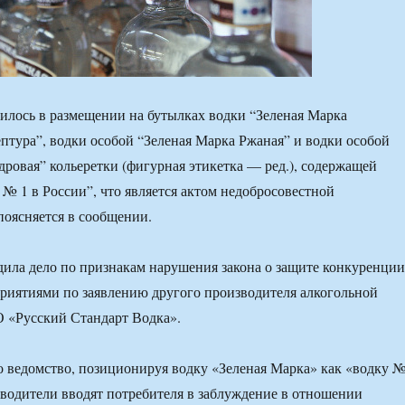
лось в размещении на бутылках водки “Зеленая Марка
птура”, водки особой “Зеленая Марка Ржаная” и водки особой
дровая” кольеретки (фигурная этикетка — ред.), содержащей
№ 1 в России”, что является актом недобросовестной
оясняется в сообщении.
ила дело по признакам нарушения закона о защите конкуренции
риятиями по заявлению другого производителя алкогольной
«Русский Стандарт Водка».
о ведомство, позиционируя водку «Зеленая Марка» как «водку 
зводители вводят потребителя в заблуждение в отношении