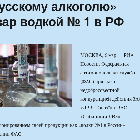
усскому алкоголю»
вар водкой № 1 в РФ
МОСКВА, 6 мар — РИА
Новости. Федеральная
антимонопольная служба
(ФАС) признала
недобросовестной
конкуренцией действия ЗА
«ЛВЗ “Топаз”» и ЗАО
«Сибирский ЛВЗ»,
ионированием своей продукции как «водки №1 в России»,
щении ФАС.