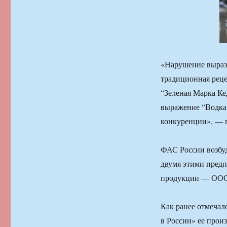
«Нарушение вырази
традиционная реце
“Зеленая Марка Ке
выражение “Водка 
конкуренции», — п
ФАС России возбуд
двумя этими предп
продукции — ООО 
Как ранее отмечал
в России» ее прои