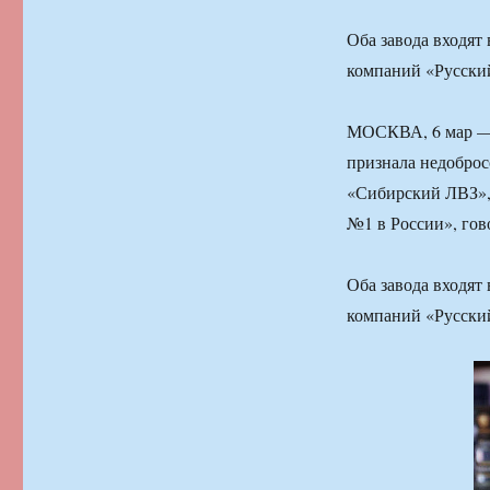
Оба завода входят
компаний «Русский
МОСКВА, 6 мар — 
признала недобро
«Сибирский ЛВЗ»,
№1 в России», го
Оба завода входят
компаний «Русский