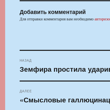
Добавить комментарий
Для отправки комментария вам необходимо
авторизо
Навигация
НАЗАД
по
Земфира простила ударив
Предыдущая
запись:
записям
ДАЛЕЕ
«Смысловые галлюцинаци
Следующая
запись: