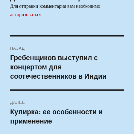
Для отправки комментария вам необходимо
авторизоваться
.
Навигация
НАЗАД
по
Гребенщиков выступил с
Предыдущая
концертом для
запись:
записям
соотечественников в Индии
ДАЛЕЕ
Кулирка: ее особенности и
Следующая
применение
запись: