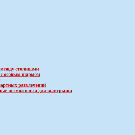
 между столицами
е с особым шармом
и
зартных развлечений
ичные возможности для выигрыша