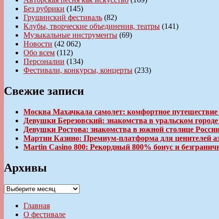
Без рубрики
(145)
Грушинский фестиваль
(82)
Клубы, творческие объединения, театры
(141)
Музыкальные инструменты
(69)
Новости
(42 062)
Обо всем
(112)
Персоналии
(134)
Фестивали, конкурсы, концерты
(233)
Свежие записи
Москва Махачкала самолет: комфортное путешествие
Девушки Березовский: знакомства в уральском город
Девушки Ростова: знакомства в южной столице Росси
Мартин Казино: Премиум-платформа для ценителей а
Martin Casino 800: Рекордный 800% бонус и безгран
Архивы
Архивы
Главная
О фестивале