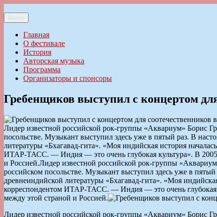
Перейти
к
Меню
Ильменский фестиваль авторской песни
содержимому
Главная
О фестивале
История
Авторская музыка
Программа
Организаторы и спонсоры
Гребенщиков выступил с концертом дл
Лидер известной российской рок-группы «Аквариум» Борис Гр
посольстве. Музыкант выступил здесь уже в пятый раз. В нас
литературы «Бхагавад-гита». «Моя индийская история началась 
ИТАР-ТАСС. — Индия — это очень глубокая культура». В 2005
и Россией.
Лидер известной российской рок-группы «Аквариум
российском посольстве. Музыкант выступил здесь уже в пятый 
древнеиндийской литературы «Бхагавад-гита». «Моя индийская и
корреспондентом ИТАР-ТАСС. — Индия — это очень глубокая к
между этой страной и Россией.
Лидер известной российской рок-группы «Аквариум» Борис Гр