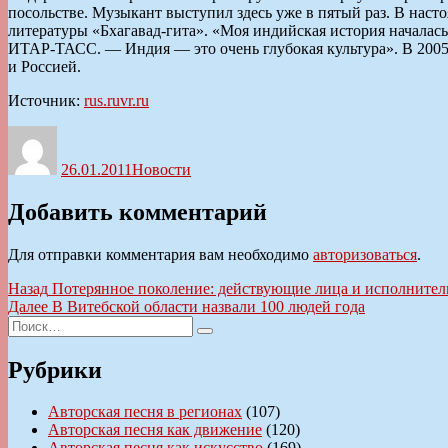
посольстве. Музыкант выступил здесь уже в пятый раз. В нас
литературы «Бхагавад-гита». «Моя индийская история началась 
ИТАР-ТАСС. — Индия — это очень глубокая культура». В 2005
и Россией.
Источник:
rus.ruvr.ru
Автор
Опубликовано
Рубрики
26.01.2011
Новости
Добавить комментарий
Для отправки комментария вам необходимо
авторизоваться
.
Навигация
Предыдущая
Назад
Потерянное поколение: действующие лица и исполнител
запись:
Следующая
Далее
В Витебской области назвали 100 людей года
по
Искать:
запись:
Поиск
записям
Рубрики
Авторская песня в регионах
(107)
Авторская песня как движение
(120)
Авторская песня как искусство
(169)