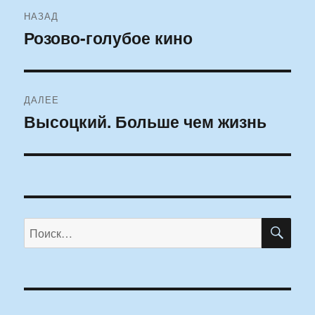
Навигация
НАЗАД
по
Розово-голубое кино
Предыдущая
запись:
записям
ДАЛЕЕ
Высоцкий. Больше чем жизнь
Следующая
запись:
ПО
Искать: