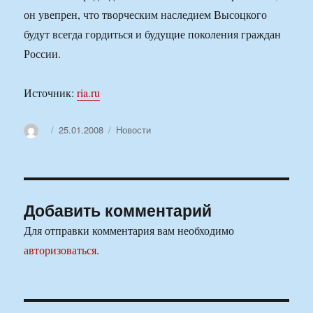
он увепрен, что творческим наследием Высоцкого
будут всегда гордиться и будущие поколения граждан
России.
Источник:
ria.ru
Автор
Опубликовано
Рубрики
25.01.2008
Новости
Добавить комментарий
Для отправки комментария вам необходимо
авторизоваться
.