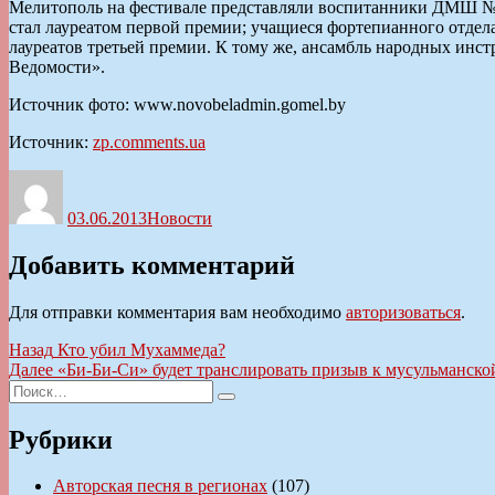
Мелитополь на фестивале представляли воспитанники ДМШ №1,
стал лауреатом первой премии; учащиеся фортепианного отдел
лауреатов третьей премии. К тому же, ансамбль народных инс
Ведомости».
Источник фото: www.novobeladmin.gomel.by
Источник:
zp.comments.ua
Автор
Опубликовано
Рубрики
03.06.2013
Новости
Добавить комментарий
Для отправки комментария вам необходимо
авторизоваться
.
Навигация
Предыдущая
Назад
Кто убил Мухаммеда?
запись:
Следующая
Далее
«Би-Би-Си» будет транслировать призыв к мусульманско
по
Искать:
запись:
Поиск
записям
Рубрики
Авторская песня в регионах
(107)