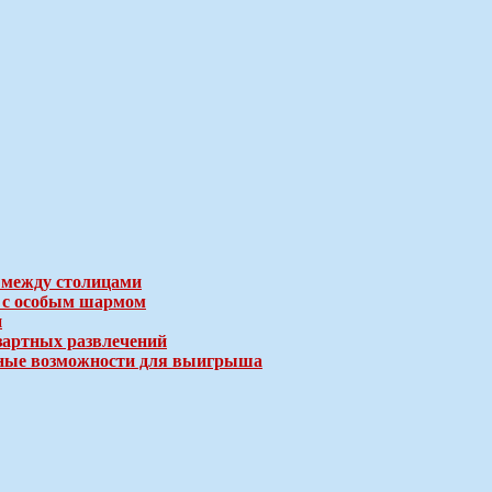
 между столицами
е с особым шармом
и
зартных развлечений
ичные возможности для выигрыша