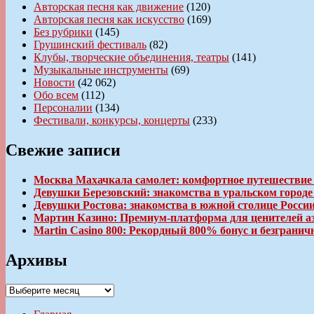
Авторская песня как движение
(120)
Авторская песня как искусство
(169)
Без рубрики
(145)
Грушинский фестиваль
(82)
Клубы, творческие объединения, театры
(141)
Музыкальные инструменты
(69)
Новости
(42 062)
Обо всем
(112)
Персоналии
(134)
Фестивали, конкурсы, концерты
(233)
Свежие записи
Москва Махачкала самолет: комфортное путешествие
Девушки Березовский: знакомства в уральском город
Девушки Ростова: знакомства в южной столице Росси
Мартин Казино: Премиум-платформа для ценителей а
Martin Casino 800: Рекордный 800% бонус и безгран
Архивы
Архивы