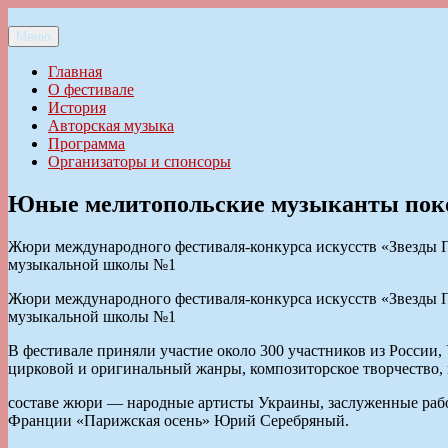
Перейти
к
Меню
Ильменский фестиваль авторской песни
содержимому
Главная
О фестивале
История
Авторская музыка
Программа
Организаторы и спонсоры
Юные мелитопольские музыканты пок
Жюри международного фестиваля-конкурса искусств «Звезды П
музыкальной школы №1
Жюри международного фестиваля-конкурса искусств «Звезды П
музыкальной школы №1
В фестивале приняли участие около 300 участников из России
цирковой и оригинальный жанры, композиторское творчество, 
составе жюри — народные артисты Украины, заслуженные рабо
Франции «Парижская осень» Юрий Серебряный.