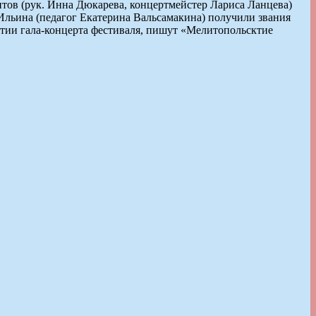
ов (рук. Инна Дюкарева, концертмейстер Лариса Ланцева)
Ильина (педагог Екатерина Вальсамакина) получили звания
ытии гала-концерта фестиваля, пишут «Мелитопольсктие