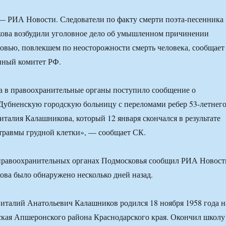
 РИА Новости. Следователи по факту смерти поэта-песенника
ова возбудили уголовное дело об умышленном причинении
ровью, повлекшем по неосторожности смерть человека, сообщает
нный комитет РФ.
да в правоохранительные органы поступило сообщение о
Дубненскую городскую больницу с переломами ребер 53-летнег
италия Калашникова, который 12 января скончался в результате
травмы грудной клетки», — сообщает СК.
 правоохранительных органах Подмосковья сообщил РИА Новост
ова было обнаружено несколько дней назад.
италий Анатольевич Калашников родился 18 ноября 1958 года н
кая Апшеронского района Краснодарского края. Окончил школу