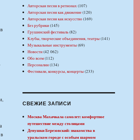
Авторская песня в регионах
(107)
Авторская песня как движение
(120)
Авторская песня как искусство
(169)
Без рубрики
(145)
 в
Грушинский фестиваль
(82)
Клубы, творческие объединения, театры
(141)
Музыкальные инструменты
(69)
Новости
(42 062)
Обо всем
(112)
о
Персоналии
(134)
Фестивали, конкурсы, концерты
(233)
и,
СВЕЖИЕ ЗАПИСИ
Москва Махачкала самолет: комфортное
путешествие между столицами
а
Девушки Березовский: знакомства в
 в
уральском городе с особым шармом