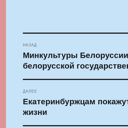
Навигация
НАЗАД
по
Минкультуры Белоруссии
Предыдущая
запись:
записям
белорусской государстве
ДАЛЕЕ
Екатеринбуржцам покажут
Следующая
запись:
жизни