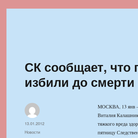
Ильменский фестиваль автор
СК сообщает, что
избили до смерти
МОСКВА, 13 янв —
Виталия Калашник
Автор
Опубликовано
13.01.2012
тяжкого вреда здо
Рубрики
Новости
пятницу Следстве