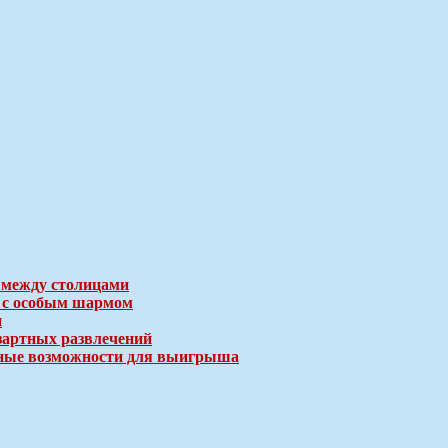
 между столицами
е с особым шармом
и
зартных развлечений
ичные возможности для выигрыша