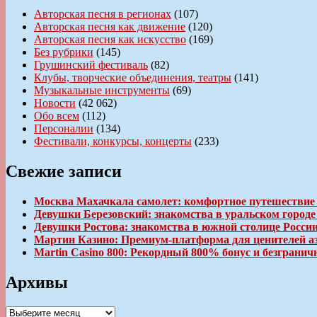
Авторская песня в регионах
(107)
Авторская песня как движение
(120)
Авторская песня как искусство
(169)
Без рубрики
(145)
Грушинский фестиваль
(82)
Клубы, творческие объединения, театры
(141)
Музыкальные инструменты
(69)
Новости
(42 062)
Обо всем
(112)
Персоналии
(134)
Фестивали, конкурсы, концерты
(233)
Свежие записи
Москва Махачкала самолет: комфортное путешествие
Девушки Березовский: знакомства в уральском город
Девушки Ростова: знакомства в южной столице Росси
Мартин Казино: Премиум-платформа для ценителей а
Martin Casino 800: Рекордный 800% бонус и безгран
Архивы
Архивы