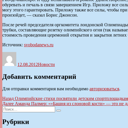
обуревать и печаль в связи завершением Игр. Приложу все сил
могу этого гарантировать. Приложу также все силы, чтобы при 
произойдет, — сказал Борис Джонсон.
После речей председателя оргкомитета лондонской Олимпиады
трубки, составляющие розетку олимпийского огня (так называ
стоимость проведения церемоний открытия и закрытия летних
Источник:
svobodanews.ru
Автор
Опубликовано
Рубрики
12.08.2012
Новости
Добавить комментарий
Для отправки комментария вам необходимо
авторизоваться
.
Навигация
Предыдущая
Назад
Олимпийские стихи посвятили детским спортплощадка
запись:
Следующая
Далее
Аманда Палмер: «»Башня из слоновой кости» — это не д
по
Искать:
запись:
Поиск
записям
Рубрики