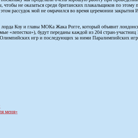
ы, чтобы не оказаться среди британских плакальщиков по этому 
этом рассудок мой не омрачился во время церемонии закрытия Иг
 лорда Коу и главы МОКа Жака Рогге, который объявит лондонс
емые «лепестки»), будут переданы каждой из 204 стран-участни
 Олимпийских игр и последующих за ними Паралимпийских игр с
м
ля меня»