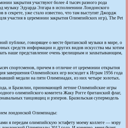
монии закрытия участвуют более 4 тысяч разного рода
под музыку Эдуарда Элгара в исполнениии Лондонского
 в секрете, уже стало известно, что там выступят Джордж
для участия в церемонии закрытия Олимпийских игр), The Pet
ий публике, говорящее о месте британской музыки в мире, о
личных средств информации и других видов искусства мы хотим
делать наше представление очень зрелищным и захватывающим,
ысяч спортсменов, причем в отличие от церемонии открытия
ция завершения Олимпийских игр восходит к Играм 1956 года
вавший медали на пяти Олимпиадах, из них четыре золотых.
года, и Бразилии, принимающей летние Олимпийские игры
одного олимпийского комитета Жаку Рогге британский флаг,
арнавальных танцовщиц и рэперов. Бразильская супермодель
ением лондонской Олимпиады:
вами я передам олимпийскую эстафету моему коллеге — мэру
 лондонской Олимпиады 2012 года. И конечно, меня будет