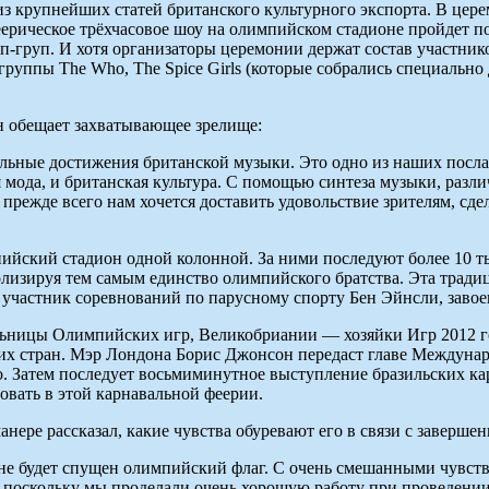
из крупнейших статей британского культурного экспорта. В цере
еерическое трёхчасовое шоу на олимпийском стадионе пройдет 
груп. И хотя организаторы церемонии держат состав участников
уппы The Who, The Spice Girls (которые собрались специально 
 обещает захватывающее зрелище:
льные достижения британской музыки. Это одно из наших послан
я мода, и британская культура. С помощью синтеза музыки, раз
о прежде всего нам хочется доставить удовольствие зрителям, с
ийский стадион одной колонной. За ними последуют более 10 т
лизируя тем самым единство олимпийского братства. Эта тради
участник соревнований по парусному спорту Бен Эйнсли, завое
альницы Олимпийских игр, Великобриании — хозяйки Игр 2012 
их стран. Мэр Лондона Борис Джонсон передаст главе Междунар
ро. Затем последует восьмиминутное выступление бразильских к
вать в этой карнавальной феерии.
ере рассказал, какие чувства обуревают его в связи с заверш
оне будет спущен олимпийский флаг. С очень смешанными чувст
 поскольку мы проделали очень хорошую работу при проведении