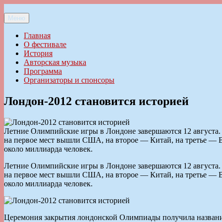
Перейти
к
Меню
Ильменский фестиваль авторской песни
содержимому
Главная
О фестивале
История
Авторская музыка
Программа
Организаторы и спонсоры
Лондон-2012 становится историей
Летние Олимпийские игры в Лондоне завершаются 12 августа. В
на первое мест вышли США, на второе — Китай, на третье — В
около миллиарда человек.
Летние Олимпийские игры в Лондоне завершаются 12 августа. В
на первое мест вышли США, на второе — Китай, на третье — В
около миллиарда человек.
Церемония закрытия лондонской Олимпиады получила название