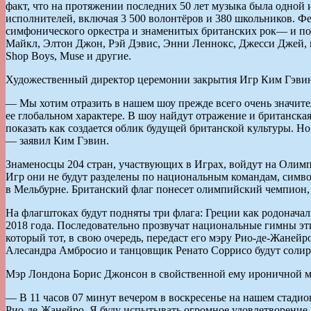
факт, что на протяжении последних 50 лет музыка была одной 
исполнителей, включая 3 500 волонтёров и 380 школьников. Ф
симфонического оркестра и знаменитых британских рок— и поп-
Майкл, Элтон Джон, Рэй Дэвис, Энни Леннокс, Джесси Джей, гр
Shop Boys, Muse и другие.
Художественный директор церемонии закрытия Игр Ким Гэвин
— Мы хотим отразить в нашем шоу прежде всего очень значите
ее глобальном характере. В шоу найдут отражение и британска
показать как создается облик будущей британской культуры. Н
— заявил Ким Гэвин.
Знаменосцы 204 стран, участвующих в Играх, войдут на Олимп
Игр они не будут разделены по национальным командам, симво
в Мельбурне. Британский флаг понесет олимпийский чемпион, 
На флагштоках будут подняты три флага: Греции как родонач
2018 года. Последовательно прозвучат национальные гимны эт
который тот, в свою очередь, передаст его мэру Рио-де-Жаней
Алесандра Амбросио и танцовщик Ренато Соррисо будут солиро
Мэр Лондона Борис Джонсон в свойственной ему ироничной ман
— В 11 часов 07 минут вечером в воскресенье на нашем стади
Рио-де-Жанейро. Я буду испытывать огромное удовлетворение,