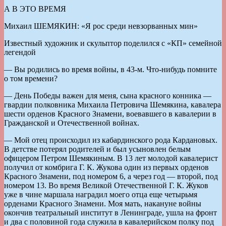
А В ЭТО ВРЕМЯ
Михаил ШЕМЯКИН: «Я рос среди невзорванных мин»
Известный художник и скульптор поделился с «КП» семейной
легендой
— Вы родились во время войны, в 43-м. Что-нибудь помните
о том времени?
— День Победы важен для меня, сына красного конника —
гвардии полковника Михаила Петровича Шемякина, кавалера
шести орденов Красного Знамени, воевавшего в кавалерии в
Гражданской и Отечественной войнах.
— Мой отец происходил из кабардинского рода Кардановых.
В детстве потерял родителей и был усыновлен белым
офицером Петром Шемякиным. В 13 лет молодой кавалерист
получил от комбрига Г. К. Жукова один из первых орденов
Красного Знамени, под номером 6, а через год — второй, под
номером 13. Во время Великой Отечественной Г. К. Жуков
уже в чине маршала наградил моего отца еще четырьмя
орденами Красного Знамени. Моя мать, накануне войны
окончив театральный институт в Ленинграде, ушла на фронт
и два с половиной года служила в кавалерийском полку под