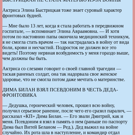
Актриса Элина Быстрицкая тоже знает суровый характер
фронтовых будней.
— Мне было 13 лет, когда я стала работать в передвижном
госпитале, — вспоминает Элина Авраамовна. — И хотя
потом по настоянию папы окончила медицинский техникум,
я не смогла стать врачом — так настрадалась в войну от вида
боли, крови и несчастий. Подросток не должен все это
видеть! Поэтому нервная возбудимость у меня гораздо выше,
чем должны бы быть.
Актриса со слезами говорит о своей главной трагедии —
таская раненых солдат, она так надорвала свое женское
здоровье, что не смогла потом даже мечтать о материнстве.
ДИМА БИЛАН ВЗЯЛ ПСЕВДОНИМ В ЧЕСТЬ ДЕДА-
ФРОНТОВИКА
— Дедушка, героический человек, прошел всю войну,
получил серьезное ранение, после чего его сразил паралич, —
рассказал «КП» Дима Билан. — Его звали Дмитрий, как и
меня. Псевдоним я взял в память о нем (раньше по паспорту
Дима был Витей Беланом — Ред.). Дед выжил на войне
случайно. Их рота шла в наступление, и командир отдал