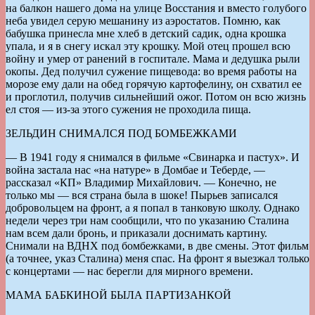
на балкон нашего дома на улице Восстания и вместо голубого
неба увидел серую мешанину из аэростатов. Помню, как
бабушка принесла мне хлеб в детский садик, одна крошка
упала, и я в снегу искал эту крошку. Мой отец прошел всю
войну и умер от ранений в госпитале. Мама и дедушка рыли
окопы. Дед получил сужение пищевода: во время работы на
морозе ему дали на обед горячую картофелину, он схватил ее
и проглотил, получив сильнейший ожог. Потом он всю жизнь
ел стоя — из-за этого сужения не проходила пища.
ЗЕЛЬДИН СНИМАЛСЯ ПОД БОМБЕЖКАМИ
— В 1941 году я снимался в фильме «Свинарка и пастух». И
война застала нас «на натуре» в Домбае и Теберде, —
рассказал «КП» Владимир Михайлович. — Конечно, не
только мы — вся страна была в шоке! Пырьев записался
добровольцем на фронт, а я попал в танковую школу. Однако
недели через три нам сообщили, что по указанию Сталина
нам всем дали бронь, и приказали доснимать картину.
Снимали на ВДНХ под бомбежками, в две смены. Этот фильм
(а точнее, указ Сталина) меня спас. На фронт я выезжал только
с концертами — нас берегли для мирного времени.
МАМА БАБКИНОЙ БЫЛА ПАРТИЗАНКОЙ