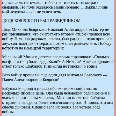
приказ лечь на землю, чтобы спасти всех от немецких
снарядов. Но поле оказалось заминировано… Выжил лишь
мой дедушка — он не успел лечь.
ДЯДЯ БОЯРСКОГО БЫЛ РАЗВЕДЧИКОМ
Дядя Михаила Боярского Николай Александрович (актер не
раз признавался, что считает его вторым отцом) прошел всю
войну. Начинал рядовым пехоты, был ранен — пуля прошла в
двух сантиметрах от сердца, потом стал разведчиком. Победу
встретил на немецкой территории:
Маленький Миша в детстве все время спрашивал: «Сколько
вы фашистов убили, дядя Коля?» А Николай Александрович в
ответ только улыбался. И никогда не говорил о войне.
Всю войну прошел и еще один дядя Михаила Боярского —
Павел Александрович Боярский.
Бабушка Боярского писала обоим своим сыновьям по
несколько писем в день. Она была человеком религиозным и
высылала сыновьям молитвы. Михаил посчитал: бабушка
отправила на фронт более тысячи конвертов. И понял: это она
спасла сыновей. Словно вела их обоих все четыре года
войны.