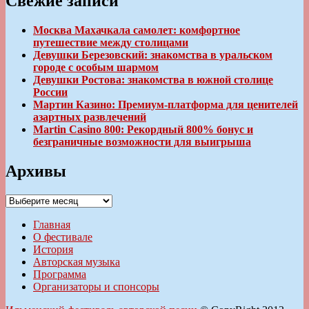
Свежие записи
Москва Махачкала самолет: комфортное
путешествие между столицами
Девушки Березовский: знакомства в уральском
городе с особым шармом
Девушки Ростова: знакомства в южной столице
России
Мартин Казино: Премиум-платформа для ценителей
азартных развлечений
Martin Casino 800: Рекордный 800% бонус и
безграничные возможности для выигрыша
Архивы
Архивы
Главная
О фестивале
История
Авторская музыка
Программа
Организаторы и спонсоры