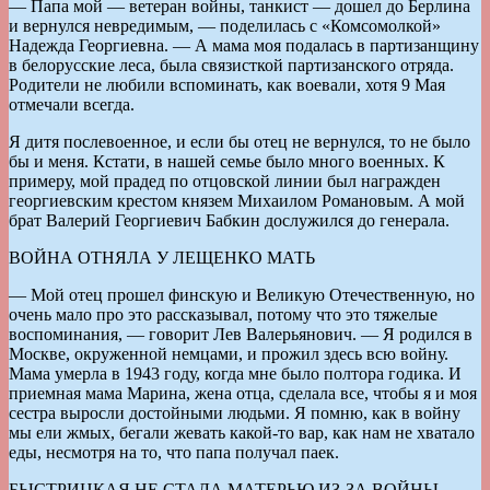
— Папа мой — ветеран войны, танкист — дошел до Берлина
и вернулся невредимым, — поделилась с «Комсомолкой»
Надежда Георгиевна. — А мама моя подалась в партизанщину
в белорусские леса, была связисткой партизанского отряда.
Родители не любили вспоминать, как воевали, хотя 9 Мая
отмечали всегда.
Я дитя послевоенное, и если бы отец не вернулся, то не было
бы и меня. Кстати, в нашей семье было много военных. К
примеру, мой прадед по отцовской линии был награжден
георгиевским крестом князем Михаилом Романовым. А мой
брат Валерий Георгиевич Бабкин дослужился до генерала.
ВОЙНА ОТНЯЛА У ЛЕЩЕНКО МАТЬ
— Мой отец прошел финскую и Великую Отечественную, но
очень мало про это рассказывал, потому что это тяжелые
воспоминания, — говорит Лев Валерьянович. — Я родился в
Москве, окруженной немцами, и прожил здесь всю войну.
Мама умерла в 1943 году, когда мне было полтора годика. И
приемная мама Марина, жена отца, сделала все, чтобы я и моя
сестра выросли достойными людьми. Я помню, как в войну
мы ели жмых, бегали жевать какой-то вар, как нам не хватало
еды, несмотря на то, что папа получал паек.
БЫСТРИЦКАЯ НЕ СТАЛА МАТЕРЬЮ ИЗ-ЗА ВОЙНЫ