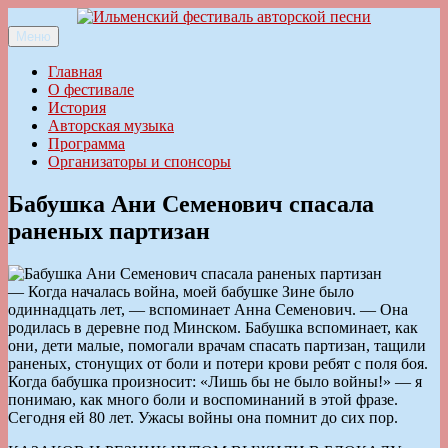
Перейти
к
Меню
Ильменский фестиваль авторской песни
содержимому
Главная
О фестивале
История
Авторская музыка
Программа
Организаторы и спонсоры
Бабушка Ани Семенович спасала
раненых партизан
— Когда началась война, моей бабушке Зине было
одиннадцать лет, — вспоминает Анна Семенович. — Она
родилась в деревне под Минском. Бабушка вспоминает, как
они, дети малые, помогали врачам спасать партизан, тащили
раненых, стонущих от боли и потери крови ребят с поля боя.
Когда бабушка произносит: «Лишь бы не было войны!» — я
понимаю, как много боли и воспоминаний в этой фразе.
Сегодня ей 80 лет. Ужасы войны она помнит до сих пор.