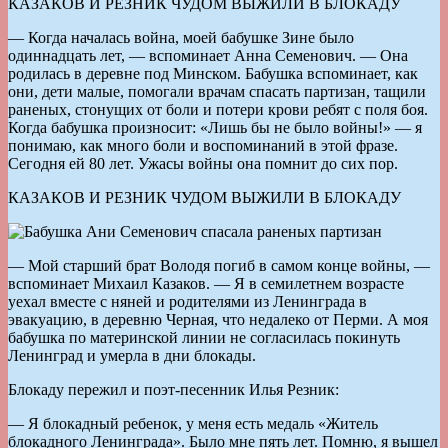
КАЗАКОВ И РЕЗНИК ЧУДОМ ВЫЖИЛИ В БЛОКАДУ
— Когда началась война, моей бабушке Зине было
одиннадцать лет, — вспоминает Анна Семенович. — Она
родилась в деревне под Минском. Бабушка вспоминает, как
они, дети малые, помогали врачам спасать партизан, тащили
раненых, стонущих от боли и потери крови ребят с поля боя.
Когда бабушка произносит: «Лишь бы не было войны!» — я
понимаю, как много боли и воспоминаний в этой фразе.
Сегодня ей 80 лет. Ужасы войны она помнит до сих пор.
КАЗАКОВ И РЕЗНИК ЧУДОМ ВЫЖИЛИ В БЛОКАДУ
— Мой старший брат Володя погиб в самом конце войны, —
вспоминает Михаил Казаков. — Я в семилетнем возрасте
уехал вместе с няней и родителями из Ленинграда в
эвакуацию, в деревню Черная, что недалеко от Перми. А моя
бабушка по материнской линии не согласилась покинуть
Ленинград и умерла в дни блокады.
Блокаду пережил и поэт-песенник Илья Резник:
— Я блокадный ребенок, у меня есть медаль «Житель
блокадного Ленинграда». Было мне пять лет. Помню, я вышел