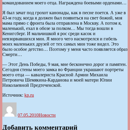
командованием моего отца. Награждена боевыми орденами…
Я был зачат под грохот канонады, как в песне поется. А уже в
43-м году, когда я должен был появиться на свет божий, моя
мама прямо с фронта была отправлена в Москву. А потом я,
маленький, ехал в обозе за полком… Мы тогда вошли в
Кенигсберг. И мальчишкой я рос среди касок и
невзорвавшихся мин. Я много чего насмотрелся и гибель
моих маленьких друзей от тех самых мин тоже видел. Это
было особое детство… Поэтому у меня часто появляется образ
Смерти…
— Этот День Победы, 9 мая, мне бесконечно дорог и памятен.
Сегодня стены моего замка во Франции украшают портреты
моего отца — кавалериста Красной Армии Михаила
Петровича Шемякина-Карданова и моей матери Юлии
Николаевной Предтеченской.
Источник:
kp.ru
Автор
Опубликовано
Рубрики
07.05.2010
Новости
Добавить комментарий