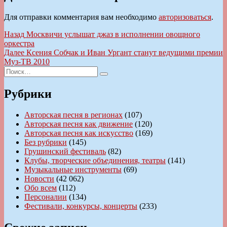
Для отправки комментария вам необходимо
авторизоваться
.
Навигация
Предыдущая
Назад
Москвичи услышат джаз в исполнении овощного
запись:
оркестра
по
Следующая
Далее
Ксения Собчак и Иван Ургант станут ведущими премии
записям
запись:
Муз-ТВ 2010
Искать:
Поиск
Рубрики
Авторская песня в регионах
(107)
Авторская песня как движение
(120)
Авторская песня как искусство
(169)
Без рубрики
(145)
Грушинский фестиваль
(82)
Клубы, творческие объединения, театры
(141)
Музыкальные инструменты
(69)
Новости
(42 062)
Обо всем
(112)
Персоналии
(134)
Фестивали, конкурсы, концерты
(233)