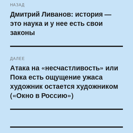
НАЗАД
по
Дмитрий Ливанов: история —
Предыдущая
это наука и у нее есть свои
запись:
записям
законы
ДАЛЕЕ
Атака на «несчастливость» или
Следующая
Пока есть ощущение ужаса
запись:
художник остается художником
(«Окно в Россию»)