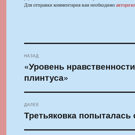
Для отправки комментария вам необходимо
авторизо
Навигация
НАЗАД
по
«Уровень нравственности
Предыдущая
запись:
записям
плинтуса»
ДАЛЕЕ
Третьяковка попыталась
Следующая
запись: