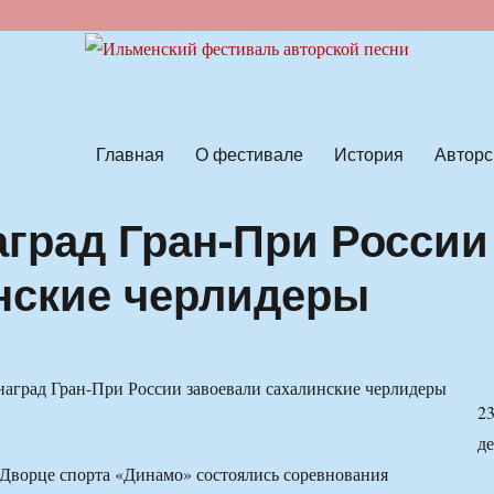
ской песни
Главная
О фестивале
История
Авторс
аград Гран-При России
нские черлидеры
2
д
 Дворце спорта «Динамо» состоялись соревнования