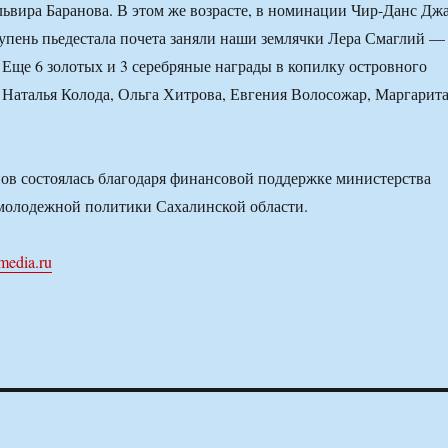
львира Баранова. В этом же возрасте, в номинации Чир-Данс Джа
упень пьедестала почета заняли наши землячки Лера Смаглий —
 Еще 6 золотых и 3 серебряные награды в копилку островного
Наталья Колода, Ольга Хитрова, Евгения Волосожар, Маргарит
ов состоялась благодаря финансовой поддержке министерства
 молодежной политики Сахалинской области.
media.ru