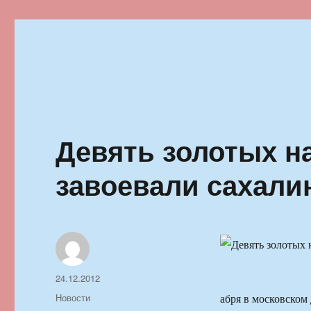
Ильменский фестиваль автор
Девять золотых н
завоевали сахали
Автор
Опубликовано
24.12.2012
Рубрики
Новости
абря в московском